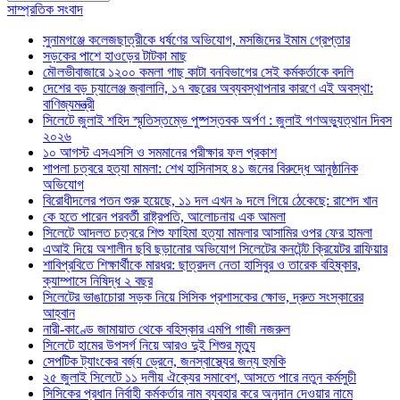
সাম্প্রতিক সংবাদ
সুনামগঞ্জে কলেজছাত্রীকে ধর্ষণের অভিযোগ, মসজিদের ইমাম গ্রেপ্তার
সড়কের পাশে হাওড়ের টাটকা মাছ
মৌলভীবাজারে ১২০০ কমলা গাছ কাটা বনবিভাগের সেই কর্মকর্তাকে বদলি
দেশের বড় চ্যালেঞ্জ জ্বালানি, ১৭ বছরের অব্যবস্থাপনার কারণে এই অবস্থা:
বাণিজ্যমন্ত্রী
সিলেটে জুলাই শহিদ স্মৃতিস্তম্ভে পুষ্পস্তবক অর্পণ : জুলাই গণঅভ্যুত্থান দিবস
২০২৬
১০ আগস্ট এসএসসি ও সমমানের পরীক্ষার ফল প্রকাশ
শাপলা চত্বরে হত্যা মামলা: শেখ হাসিনাসহ ৪১ জনের বিরুদ্ধে আনুষ্ঠানিক
অভিযোগ
বিরোধীদলের পতন শুরু হয়েছে, ১১ দল এখন ৯ দলে গিয়ে ঠেকেছে: রাশেদ খান
কে হতে পারেন পরবর্তী রাষ্ট্রপতি, আলোচনায় এক আমলা
সিলেটে আদলত চত্বরে শিশু ফাহিমা হত্যা মামলার আসামির ওপর ফের হামলা
এআই দিয়ে অশালীন ছবি ছড়ানোর অভিযোগ সিলেটের কনটেন্ট ক্রিয়েটর রাফিয়ার
শাবিপ্রবিতে শিক্ষার্থীকে মারধর: ছাত্রদল নেতা হাসিবুর ও তারেক বহিষ্কার,
ক্যাম্পাসে নিষিদ্ধ ২ বছর
সিলেটের ভাঙাচোরা সড়ক নিয়ে সিসিক প্রশাসকের ক্ষোভ, দ্রুত সংস্কারের
আহ্বান
নারী-কাণ্ডে জামায়াত থেকে বহিস্কার এমপি গাজী নজরুল
সিলেটে হামের উপসর্গ নিয়ে আরও দুই শিশুর মৃত্যু
সেপটিক ট্যাংকের বর্জ্য ড্রেনে, জনস্বাস্থ্যের জন্য হুমকি
২৫ জুলাই সিলেটে ১১ দলীয় ঐক্যের সমাবেশ, আসতে পারে নতুন কর্মসুচী
সিসিকের প্রধান নির্বাহী কর্মকর্তার নাম ব্যবহার করে অনুদান দেওয়ার নামে