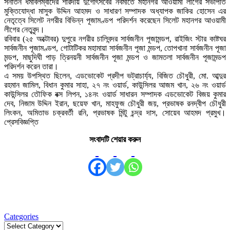
সনাতন ধর্মাবলম্বীদের শারদীয় দুর্গোৎসবের নবমীতে মহানগর আওয়ামী লীগের সভাপতি
মুক্তিযোদ্ধা মাসুক উদ্দিন আহমদ ও সাধারণ সম্পাদক অধ্যাপক জাকির হোসেন এর
নেতৃত্বে সিলেট নগরীর বিভিন্ন পূজামণ্ডপ পরিদর্শন করেছেন সিলেট মহানগর আওয়ামী
লীগের নেতৃবৃন্দ।
রবিবার (২৫ অক্টোবর) দুপুরে নগরীর চালিবন্দর সার্বজনীন পূজামন্ডপ, রাইজিং স্টার কাষ্টঘর
সার্বজনীন পূজামণ্ডপ, গোটাটিকর মহামায়া সার্বজনীন পূজা মন্ডপ, তোপখানা সার্বজনীন পূজা
মন্ডপ, মাছুদিঘী পাড় ত্রিনয়নী সার্বজনীন পূজা মন্ডপ ও জামতলা সার্বজনীন পূজামন্ডপ
পরিদর্শন করেন তারা।
এ সময় উপস্থিত ছিলেন, এডভোকেট প্রদীপ ভট্রাচার্য্য, বিজিত চৌধুরী, মো. আব্দুর
রহমান জামিল, বিধান কুমার সাহা, ২৭ নং ওয়ার্ড, কাউন্সিলর আজম খান, ২৬ নং ওয়ার্ড
কাউন্সিলর তৌফিক বক্স লিপন, ১৪নং ওয়ার্ড সাধারন সম্পাদক এডভোকেট বিজয় কুমার
দেব, নিজাম উদ্দিন ইরান, ছয়েফ খান, মাহফুজ চৌধুরী জয়, প্রভাষক রনদ্বীপ চৌধুরী
লিংকন, অমিতাভ চক্রবর্তী রনি, প্রভাষক মিন্টু চন্দ্র দাস, সোয়েব আহমদ প্রমুখ।
প্রেসবিজ্ঞপ্তি
সংবাদটি শেয়ার করুন
Categories
Categories