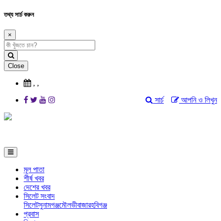
তথ্য সার্চ করুন
×
Close
,
,
সার্চ
আপনি ও লিখুন
মূল পাতা
শীর্ষ খবর
দেশের খবর
সিলেট সংবাদ
সিলেট
সুনামগঞ্জ
মৌলভীবাজার
হবিগঞ্জ
প্রবাস