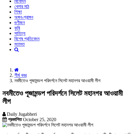
বিনোদন
খেলার মাঠ
শিক্ষা
অঙ্গন-প্রাঙ্গন
গুণীজন
কৃষি
সাহিত্য
বিশেষ প্রতিবেদন
মতামত
শীর্ষ খবর
নবমীতেও পূজামন্ডপ পরিদর্শনে সিলেট মহানগর আওয়ামী লীগ
নবমীতেও পূজামন্ডপ পরিদর্শনে সিলেট মহানগর আওয়ামী
লীগ
Daily Jugabheri
প্রকাশিত
October 25, 2020