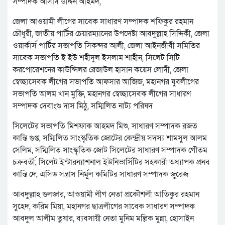
সম্পাদক আসাদ উদ্দিন আহমদ,
জেলা আওয়ামী লীগের সাবেক সাধারণ সম্পাদক শফিকুর রহমান
চৌধুরী, জাতীয় পার্টির চেয়ারম্যানের উপদেষ্টা আবদুল্লাহ সিদ্দিকী, জেলা
ওয়ার্কার্স পার্টির সভাপতি সিকন্দর আলী, জেলা আইনজীবী সমিতির
সাবেক সভাপতি ই ইউ শহীদুল ইসলাম শাহীন, সিলেট সিটি
করপোরেশনের কাউন্সিলর রেজাউল হাসান কয়েস লোদী, জেলা
স্বেচ্ছাসেবক লীগের সভাপতি আফসার আজিজ, মহানগর যুবলীগের
সভাপতি আলম খান মুক্তি, মহানগর স্বেচ্ছাসেবক লীগের সাধারণ
সম্পাদক দেবাংশু দাস মিঠু, সম্মিলিত নাট্য পরিষদ
সিলেটের সভাপতি মিশফাক আহমদ মিশু, সাধারণ সম্পাদক রজত
কান্তি গুপ্ত, সম্মিলিত সাংস্কৃতিক জোটের কেন্দ্রীয় সদস্য শামসুল আলম
সেলিম, সম্মিলিত সাংস্কৃতিক জোট সিলেটের সাধারণ সম্পাদক গৌতম
চক্রবর্তী, সিলেট ইন্টারন্যাশনাল ইউনিভার্সিটির সহকারী অধ্যাপক প্রনব
কান্তি দে, এসিড সন্ত্রাস নির্মূল কমিটির সাধারণ সম্পাদক জুরেজ
আবদুল্লাহ গুলজার, আওয়ামী লীগ নেতা প্রকৌশলী আতিকুর রহমান
সুহেদ, করিম মিয়া, মহানগর ছাত্রলীগের সাবেক সাধারণ সম্পাদক
আবদুল আলীম তুষার, ব্যবসায়ী নেতা মুনিম মল্লিক মুন্না, হোসাইন