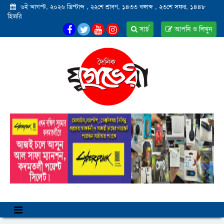
৬ই আগস্ট, ২০২৬ খ্রিস্টাব্দ
,
২২শে শ্রাবণ, ১৪৩৩ বঙ্গাব্দ
,
২৩শে সফর, ১৪৪৮
হিজরি
সার্চ
আপনি ও লিখুন