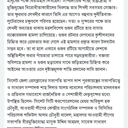
মানুষের পক্ষে বিরামহীন লিখছেন। সাম্প্রদায়িক শক্তি, রাষ্ট্রদ্রোহী ও
মুক্তিযুদ্ধের বিরোধীতাকারীদের বিরুদ্ধে তার লিখনী সবসময় সোচ্চার।
তার ক্ষুরধার লেখনীর কারণে তিনি এর আগেও বহুবার দুর্নীতিবাজ-
লুটেরাদের চক্ষুশুলে পরিণত হয়েছেন। সত্য ও সুন্দরের পক্ষে তার
লেখনী অব্যাহত থাকায় মহলবিশেষ গুজব রটিয়ে তার বাসায়
ন্যাক্কারজনক হামলা চালিয়েছে। গুজব রটনার নেপথ্যের কুশীলবদের
চিহ্নিত করে গ্রেফতার করা গেলে এই হামলার প্রকৃত কারণ উদঘাটন
সম্ভব হবে। তা না হলে এভাবে গুজব রটিয়ে আগামীতে দেশকে
অস্থিতিশীল করার পাঁয়তারা চালাতে পারে ষড়যন্ত্রকারীরা। বক্তারা
অবিলম্বে হামলা ও গুজব ছড়ানোর সাথে জড়িতদের চিহ্নিত করে
আইনের আওতায় এনে দৃষ্টান্তমূলক শাস্তি প্রদানের দাবি জানান।
সিলেট জেলা প্রেসক্লাবের সভাপতি তাপস দাশ পুরকায়স্থের সভাপতিত্বে
ও সাধারণ সম্পাদক শাহ্ দিদার আলম নবেলের পরিচালনায় মানববন্ধন
ও প্রতিবাদ সমাবেশে রাজনৈতিক ও পেশাজীবী নেতৃবৃন্দের মধ্যে
উপস্থিত ছিলেন- সিলেট সিটি করপোরেশনের মেয়র আরিফুল হক
চৌধুরী, আওয়ামী লীগের কেন্দ্রীয় সাংগঠনিক সম্পাদক ও বিসিবির
পরিচালক শফিউল আলম চৌধুরী নাদেল, মহানগর আওয়ামী লীগের
সভাপতি বীরমুক্তিযোদ্ধা মাসুক উদ্দিন আহমদ, সাবেক সাধারণ