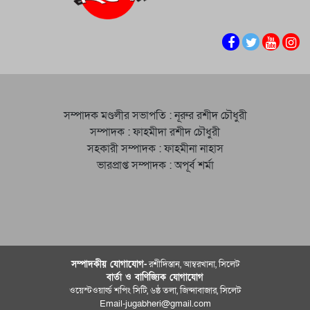
সম্পাদক মণ্ডলীর সভাপতি : নূরুর রশীদ চৌধুরী
সম্পাদক : ফাহমীদা রশীদ চৌধুরী
সহকারী সম্পাদক : ফাহমীনা নাহাস
ভারপ্রাপ্ত সম্পাদক : অপূর্ব শর্মা
সম্পাদকীয় যােগাযোগ-
রশীদিস্তান, আম্বরখানা, সিলেট
বার্তা ও বাণিজ্যিক যোগাযােগ
ওয়েস্টওয়ার্ল্ড শপিং সিটি, ৬ষ্ঠ তলা, জিন্দাবাজার, সিলেট
Email-jugabheri@gmail.com