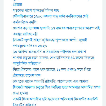
গ্রেপ্তার
সড়কের পাশে হাওড়ের টাটকা মাছ
মৌলভীবাজারে ১২০০ কমলা গাছ কাটা বনবিভাগের সেই
কর্মকর্তাকে বদলি
দেশের বড় চ্যালেঞ্জ জ্বালানি, ১৭ বছরের অব্যবস্থাপনার কারণে এই
অবস্থা: বাণিজ্যমন্ত্রী
সিলেটে জুলাই শহিদ স্মৃতিস্তম্ভে পুষ্পস্তবক অর্পণ : জুলাই
গণঅভ্যুত্থান দিবস ২০২৬
১০ আগস্ট এসএসসি ও সমমানের পরীক্ষার ফল প্রকাশ
শাপলা চত্বরে হত্যা মামলা: শেখ হাসিনাসহ ৪১ জনের বিরুদ্ধে
আনুষ্ঠানিক অভিযোগ
বিরোধীদলের পতন শুরু হয়েছে, ১১ দল এখন ৯ দলে গিয়ে
ঠেকেছে: রাশেদ খান
কে হতে পারেন পরবর্তী রাষ্ট্রপতি, আলোচনায় এক আমলা
সিলেটে আদলত চত্বরে শিশু ফাহিমা হত্যা মামলার আসামির ওপর
ফের হামলা
এআই দিয়ে অশালীন ছবি ছড়ানোর অভিযোগ সিলেটের কনটেন্ট
ক্রিয়েটর রাফিয়ার