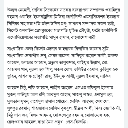
উজ্জ্বল মেহেদী, দৈনিক সিলেটের ডাকের ব্যবস্থাপনা সম্পাদক ওয়াহিদুর
রহমান ওয়াহিদ, ইলেকট্রনিক মিডিয়া জার্নালিস্ট এসোসিয়েশন-ইমজা’র
সিনিয়র সহ সভাপতি মঈন উদ্দিন মঞ্জু, সাধারণ সম্পাদক সজল ছত্রী,
সিলেট অনলাইন প্রেসক্লাবের সভাপতি মুহিত চৌধুরী, ফটো জার্নালিস্ট
এসোসিয়েশনের সভাপতি মামুন হাসান, বাংলাদেশ নারী
সাংবাদিক কেন্দ্র সিলেট জেলার আহ্বায়ক বিলকিস আক্তার সুমি,
সাংবাদিক দেবাশীষ দেবু, সৈয়দ রাসেল, সাদিকুর রহমান সাকী, মারুফ
আহমদ, গুলজার আহমদ, প্রত্যুষ তালুকদার, কাইয়ূম উল্লাস, মো.
আজমল খান, নুরুল হক শিপু, সজল ঘোষ, ওলিউর রহমান, তুহিনুল হক
তুহিন, আশরাফ চৌধুরী রাজু, ইউসূফ আলী, নূরুল ইসলাম, সাকিব
আহমদ মিঠু, শফি আহমদ, শাহীন আহমদ, এসএম রফিকুল ইসলাম
সুজন, কাইয়ুম আল রনি, আবদুল আহাদ, সাজলু লস্কর, এনামুল হক,
সুলতান সুমন, রাশেদুল হাসান শোয়েব, সেলিম আহমদ, শেখ মো.
লুৎফুর রহমান, শাহজাহান সেলিম বুলবুল, ইদ্রিস আলী, দিব্য জ্যোতি সী,
মিঠু দাস জয়, মিলন আহমদ, মোকলেসুর রহমান, মোজাম্মেল হক,
রেজওয়ান আহমদ, বাপ্পা মৈত্র প্রমুখ। প্রেস-বিজ্ঞপ্তি।