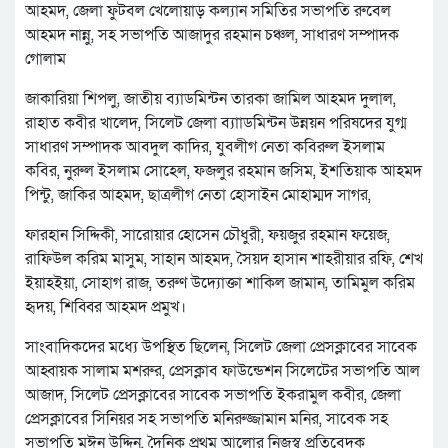
আহমদ, জেলা ফুটবল খেলোয়াড় কল্যান সমিতির সভাপতি রুবেল
আহমদ নান্নু, সহ সভাপতি আজাদুর রহমান চঞ্চল, সাধারণ সম্পাদক
গোলাম
জাকারিয়া শিপলু, জাতীয় ব্যাডমিন্টন তারকা জামিল আহমদ দুলাল,
রাহাত কবীর খালেদ, সিলেট জেলা ব্যাাডমিন্টন উন্নয়ন পরিষদের যুগ্ম
সাধারণ সম্পাদক আবদুল কাদির, যুবলীগ নেতা কবিরুল ইসলাম
কবির, নুরুল ইসলাম সোহেল, ফজলুর রহমান জসিম, ইশতিয়াক আহমদ
পিন্টু, জাকির আহমদ, ছাত্রলীগ নেতা হোসাইন মোহাম্মদ সাগর,
ফারহান সিদ্দিকী, সারোয়ার হোসেন চৌধুরী, ফয়জুর রহমান ফয়েজ,
রাফিউল করিম মাসুম, সাহান আহমদ, সৈয়দ হাসান শাহরীয়ার রফি, শেখ
ইয়াহইয়া, সোহাগ রাজ, তরুণ উদ্যোক্তা শাকিল জামান, তামিমুল করিম
হৃদয়, শিব্বির আহমদ প্রমুখ।
সাংবাদিকদের মধ্যে উপস্থিত ছিলেন, সিলেট জেলা প্রেসক্লাবের সাবেক
আহ্বায়ক সালাম মশরুর, প্রেসক্লাব ফাউন্ডেশন সিলেটের সভাপতি আল
আজাদ, সিলেট প্রেসক্লাবের সাবেক সভাপতি ইকরামুল কবীর, জেলা
প্রেসক্লাবের সিনিয়র সহ সভাপতি মনিরুজ্জামান মনির, সাবেক সহ
সভাপতি মঈন উদ্দিন, দৈনিক প্রথম আলোর নিজস্ব প্রতিবেদক