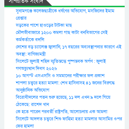
সাম্প্রতিক সংবাদ
সুনামগঞ্জে কলেজছাত্রীকে ধর্ষণের অভিযোগ, মসজিদের ইমাম
গ্রেপ্তার
সড়কের পাশে হাওড়ের টাটকা মাছ
মৌলভীবাজারে ১২০০ কমলা গাছ কাটা বনবিভাগের সেই
কর্মকর্তাকে বদলি
দেশের বড় চ্যালেঞ্জ জ্বালানি, ১৭ বছরের অব্যবস্থাপনার কারণে এই
অবস্থা: বাণিজ্যমন্ত্রী
সিলেটে জুলাই শহিদ স্মৃতিস্তম্ভে পুষ্পস্তবক অর্পণ : জুলাই
গণঅভ্যুত্থান দিবস ২০২৬
১০ আগস্ট এসএসসি ও সমমানের পরীক্ষার ফল প্রকাশ
শাপলা চত্বরে হত্যা মামলা: শেখ হাসিনাসহ ৪১ জনের বিরুদ্ধে
আনুষ্ঠানিক অভিযোগ
বিরোধীদলের পতন শুরু হয়েছে, ১১ দল এখন ৯ দলে গিয়ে
ঠেকেছে: রাশেদ খান
কে হতে পারেন পরবর্তী রাষ্ট্রপতি, আলোচনায় এক আমলা
সিলেটে আদলত চত্বরে শিশু ফাহিমা হত্যা মামলার আসামির ওপর
ফের হামলা