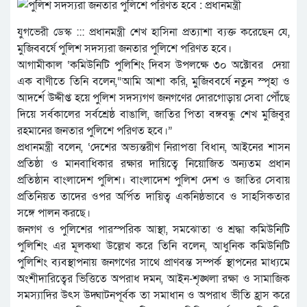
যুগভেরী ডেস্ক ::: প্রধানমন্ত্রী শেখ হাসিনা প্রত্যাশা ব্যক্ত করেছেন যে,
মুজিববর্ষে পুলিশ সদস্যরা জনতার পুলিশে পরিণত হবে।
আগামীকাল ‘কমিউনিটি পুলিশিং দিবস উপলক্ষে ৩০ অক্টোবর দেয়া
এক বাণীতে তিনি বলেন,“আমি আশা করি, মুজিববর্ষে নতুন স্পৃহা ও
আদর্শে উদ্দীপ্ত হয়ে পুলিশ সদস্যগণ জনগণের দোরগোড়ায় সেবা পৌঁছে
দিয়ে সর্বকালের সর্বশ্রেষ্ঠ বাঙালি, জাতির পিতা বঙ্গবন্ধু শেখ মুজিবুর
রহমানের জনতার পুলিশে পরিণত হবে।”
প্রধানমন্ত্রী বলেন, ‘দেশের অভ্যন্তরীণ নিরাপত্তা বিধান, আইনের শাসন
প্রতিষ্ঠা ও মানবাধিকার রক্ষার দায়িত্বে নিয়োজিত অন্যতম প্রধান
প্রতিষ্ঠান বাংলাদেশ পুলিশ। বাংলাদেশ পুলিশ দেশ ও জাতির সেবায়
প্রতিনিয়ত তাদের ওপর অর্পিত দায়িত্ব একনিষ্ঠভাবে ও সাহসিকতার
সঙ্গে পালন করছে।
জনগণ ও পুলিশের পারস্পরিক আস্থা, সমঝোতা ও শ্রদ্ধা কমিউনিটি
পুলিশিং এর মূলকথা উল্লেখ করে তিনি বলেন, আধুনিক কমিউনিটি
পুলিশিং ব্যবস্থাপনায় জনগণের সাথে প্রাণবন্ত সম্পর্ক স্থাপনের মাধ্যমে
অংশীদারিত্বের ভিত্তিতে অপরাধ দমন, আইন-শৃঙ্খলা রক্ষা ও সামাজিক
সমস্যাদির উৎস উদ্ঘাটনপূর্বক তা সমাধান ও অপরাধ ভীতি হ্রাস করে