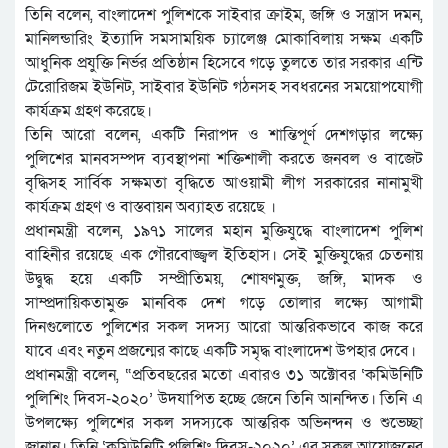
তিনি বলেন, বাংলাদেশ পুলিশকে সাইবার ক্রাইম, জঙ্গি ও সন্ত্রাস দমন,
মানিলন্ডারিং ইত্যাদি সমসাময়িক চ্যালেঞ্জ মোকাবিলায় সক্ষম একটি
আধুনিক প্রযুক্তি নির্ভর প্রতিষ্ঠান হিসেবে গড়ে তুলতে তার সরকার এন্টি
টেরোরিজম ইউনিট, সাইবার ইউনিট গঠনসহ সবধরনের সময়োপযোগী
কার্যক্রম গ্রহণ করেছে।
তিনি আরো বলেন, একটি নিরাপদ ও শান্তিপূর্ণ দেশগড়ার লক্ষ্যে
পুলিশের মানবসম্পদ ব্যবস্থাপনা শক্তিশালী করতে জনবল ও বাজেট
বৃদ্ধিসহ সার্বিক সক্ষমতা বৃদ্ধিতে আওয়ামী লীগ সরকারের নানামুখী
কার্যক্রম গ্রহণ ও বাস্তবায়ন অব্যাহত রয়েছে ।
প্রধানমন্ত্রী বলেন, ১৯৭১ সালের মহান মুক্তিযুদ্ধে বাংলাদেশ পুলিশ
বাহিনীর রয়েছে এক গৌরবোজ্জ্বল ইতিহাস। সেই মুক্তিযুদ্ধের চেতনায়
উদ্বুদ্ধ হয়ে একটি সম্প্রীতিময়, শোষণমুক্ত, জঙ্গি, মাদক ও
সাম্প্রদায়িকতামুক্ত মানবিক দেশ গড়ে তোলার লক্ষ্যে আগামী
দিনগুলোতে পুলিশের সকল সদস্য আরো আন্তরিকভাবে কাজ করে
যাবে এবং নতুন প্রজন্মের কাছে একটি সমৃদ্ধ বাংলাদেশ উপহার দেবে।
প্রধানমন্ত্রী বলেন, “প্রতিবছরের মতো এবারও ৩১ অক্টোবর ‘কমিউনিটি
পুলিশিং দিবস-২০২০’ উদযাপিত হচ্ছে জেনে তিনি আনন্দিত। তিনি এ
উপলক্ষ্যে পুলিশের সকল সদস্যকে আন্তরিক অভিনন্দন ও শুভেচ্ছা
জানান। তিনি ‘কমিউনিটি পুলিশিং দিবস-২০২০’ এর সকল আয়োজনের