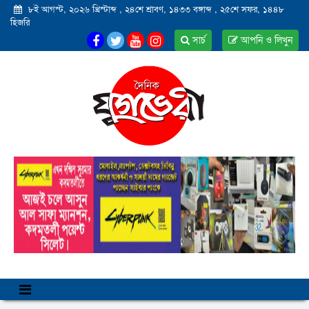
৮ই আগস্ট, ২০২৬ খ্রিস্টাব্দ
,
২৪শে শ্রাবণ, ১৪৩৩ বঙ্গাব্দ
,
২৫শে সফর, ১৪৪৮
হিজরি
সার্চ
আপনি ও লিখুন