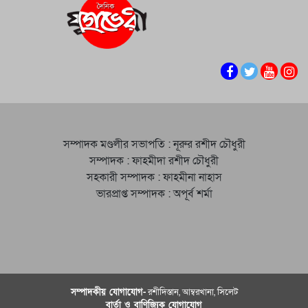
সম্পাদক মণ্ডলীর সভাপতি : নূরুর রশীদ চৌধুরী
সম্পাদক : ফাহমীদা রশীদ চৌধুরী
সহকারী সম্পাদক : ফাহমীনা নাহাস
ভারপ্রাপ্ত সম্পাদক : অপূর্ব শর্মা
সম্পাদকীয় যােগাযোগ-
রশীদিস্তান, আম্বরখানা, সিলেট
বার্তা ও বাণিজ্যিক যোগাযােগ