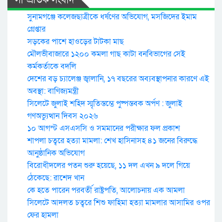
সাম্প্রতিক সংবাদ
সুনামগঞ্জে কলেজছাত্রীকে ধর্ষণের অভিযোগ, মসজিদের ইমাম
গ্রেপ্তার
সড়কের পাশে হাওড়ের টাটকা মাছ
মৌলভীবাজারে ১২০০ কমলা গাছ কাটা বনবিভাগের সেই
কর্মকর্তাকে বদলি
দেশের বড় চ্যালেঞ্জ জ্বালানি, ১৭ বছরের অব্যবস্থাপনার কারণে এই
অবস্থা: বাণিজ্যমন্ত্রী
সিলেটে জুলাই শহিদ স্মৃতিস্তম্ভে পুষ্পস্তবক অর্পণ : জুলাই
গণঅভ্যুত্থান দিবস ২০২৬
১০ আগস্ট এসএসসি ও সমমানের পরীক্ষার ফল প্রকাশ
শাপলা চত্বরে হত্যা মামলা: শেখ হাসিনাসহ ৪১ জনের বিরুদ্ধে
আনুষ্ঠানিক অভিযোগ
বিরোধীদলের পতন শুরু হয়েছে, ১১ দল এখন ৯ দলে গিয়ে
ঠেকেছে: রাশেদ খান
কে হতে পারেন পরবর্তী রাষ্ট্রপতি, আলোচনায় এক আমলা
সিলেটে আদলত চত্বরে শিশু ফাহিমা হত্যা মামলার আসামির ওপর
ফের হামলা