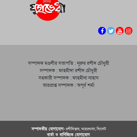
সম্পাদক মণ্ডলীর সভাপতি : নূরুর রশীদ চৌধুরী
সম্পাদক : ফাহমীদা রশীদ চৌধুরী
সহকারী সম্পাদক : ফাহমীনা নাহাস
ভারপ্রাপ্ত সম্পাদক : অপূর্ব শর্মা
সম্পাদকীয় যােগাযোগ-
রশীদিস্তান, আম্বরখানা, সিলেট
বার্তা ও বাণিজ্যিক যোগাযােগ