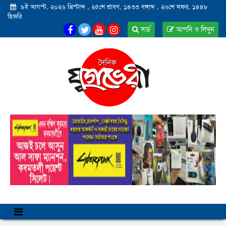
৯ই আগস্ট, ২০২৬ খ্রিস্টাব্দ
,
২৫শে শ্রাবণ, ১৪৩৩ বঙ্গাব্দ
,
২৬শে সফর, ১৪৪৮
হিজরি
সার্চ
আপনি ও লিখুন