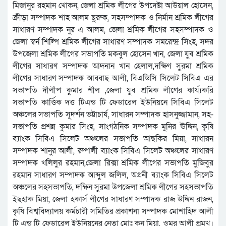
মিজানুর রহমান খোকন, জেলা শ্রমিক লীগের উপদেষ্টা আউয়াল হোসেন,
ক্রীড়া সম্পাদক শাহ আলম ছুরুক, সহসম্পাদক ও নির্মান শ্রমিক লীগের
সাধারণ সম্পাদক নুর এ আলম, জেলা শ্রমিক লীগের সহসম্পাদক ও
জেলা স্বর্ন শিল্পি শ্রমিক লীগের সাধারণ সম্পাদক সমরেন্দ্র সিংহ, সদর
উপজেলা শ্রমিক লীগের সভাপতি মকবুল হোসেন খান, জেলা যুব শ্রমিক
লীগের সাধারণ সম্পাদক আদনান খান হেলাল,দক্ষিণ সুরমা শ্রমিক
লীগের সাধারণ সম্পাদক আব্বাছ আলী, বিএডিসি সিলেট সিবিএ এর
সভাপতি দীলীপ কুমার শীল ,জেলা যুব শ্রমিক লীগের কার্য্যকরি
সভাপতি কার্ত্তিক দত্ত টিএন্ড টি ফেডারেল ইউনিয়নে সিবিএ সিলেট
অঞ্চলের সভাপতি সূদর্শন ভট্টাচার্য, সাধারন সম্পাদক হাসনুজ্জামান, সহ-
সভাপতি প্রশন্ন কুমার সিংহ, সাংগঠনিক সম্পাদক মুনির ঊদ্দিন, কৃষি
ব্যাংক সিবিএ সিলেট অঞ্চলের সভাপতি আছকির মিয়া, সাধারন
সম্পাদক শানুর আলী, রুপালী ব্যাংক সিবিএ সিলেট অঞ্চলের সাধারণ
সম্পাদক খলিলুর রহমান,জেলা রিক্সা শ্রমিক লীগের সভাপতি মুজিবুর
রহমান সাধারণ সম্পাদক আব্দুল জলিল, অগ্রনী ব্যাংক সিবিএ সিলেট
অঞ্চলের সহসভাপতি, দক্ষিন সুরমা উপজেলা শ্রমিক লীগের সহসভাপতি
ইছহাক মিয়া, জেলা হকার্স লীগের সাধারণ সম্পাদক রাজ উদ্দিন রাজন,
কৃষি বিশ্ববিদ্যালয় কর্মচারী সমিতির প্রকাশনা সম্পাদক মোশাহিদ আলী
টি এন্ড টি ফেডারেল ইউনিয়নের নেতা মোঃ কুনু মিয়া, ওমর আলী প্রমূখ।