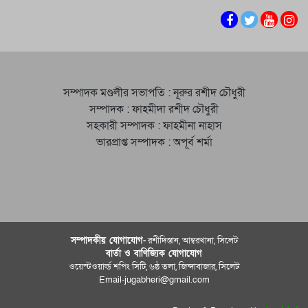
সম্পাদক মণ্ডলীর সভাপতি : নূরুর রশীদ চৌধুরী
সম্পাদক : ফাহমীদা রশীদ চৌধুরী
সহকারী সম্পাদক : ফাহমীনা নাহাস
ভারপ্রাপ্ত সম্পাদক : অপূর্ব শর্মা
সম্পাদকীয় যােগাযোগ-
রশীদিস্তান, আম্বরখানা, সিলেট
বার্তা ও বাণিজ্যিক যোগাযােগ
ওয়েস্টওয়ার্ল্ড শপিং সিটি, ৬ষ্ঠ তলা, জিন্দাবাজার, সিলেট
Email-jugabheri@gmail.com