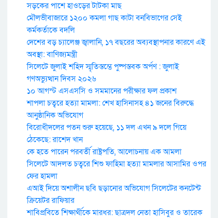
সড়কের পাশে হাওড়ের টাটকা মাছ
মৌলভীবাজারে ১২০০ কমলা গাছ কাটা বনবিভাগের সেই
কর্মকর্তাকে বদলি
দেশের বড় চ্যালেঞ্জ জ্বালানি, ১৭ বছরের অব্যবস্থাপনার কারণে এই
অবস্থা: বাণিজ্যমন্ত্রী
সিলেটে জুলাই শহিদ স্মৃতিস্তম্ভে পুষ্পস্তবক অর্পণ : জুলাই
গণঅভ্যুত্থান দিবস ২০২৬
১০ আগস্ট এসএসসি ও সমমানের পরীক্ষার ফল প্রকাশ
শাপলা চত্বরে হত্যা মামলা: শেখ হাসিনাসহ ৪১ জনের বিরুদ্ধে
আনুষ্ঠানিক অভিযোগ
বিরোধীদলের পতন শুরু হয়েছে, ১১ দল এখন ৯ দলে গিয়ে
ঠেকেছে: রাশেদ খান
কে হতে পারেন পরবর্তী রাষ্ট্রপতি, আলোচনায় এক আমলা
সিলেটে আদলত চত্বরে শিশু ফাহিমা হত্যা মামলার আসামির ওপর
ফের হামলা
এআই দিয়ে অশালীন ছবি ছড়ানোর অভিযোগ সিলেটের কনটেন্ট
ক্রিয়েটর রাফিয়ার
শাবিপ্রবিতে শিক্ষার্থীকে মারধর: ছাত্রদল নেতা হাসিবুর ও তারেক