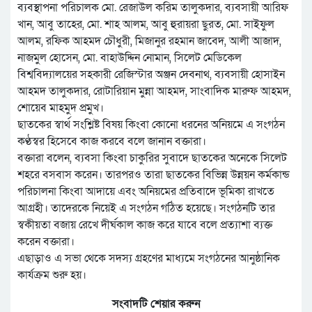
ব্যবস্থাপনা পরিচালক মো. রেজাউল করিম তালুকদার, ব্যবসায়ী আরিফ
খান, আবু তাহের, মো. শাহ আলম, আবু হুরায়রা ছুরত, মো. সাইফুল
আলম, রফিক আহমদ চৌধুরী, মিজানুর রহমান জাবেদ, আলী আজাদ,
নাজমুল হোসেন, মো. বাহাউদ্দিন নোমান, সিলেট মেডিকেল
বিশ্ববিদ্যালয়ের সহকারী রেজিস্টার অঞ্জন দেবনাথ, ব্যবসায়ী হোসাইন
আহমদ তালুকদার, রোটারিয়ান মুন্না আহমদ, সাংবাদিক মারুফ আহমদ,
শোয়েব মাহমুদ প্রমুখ।
ছাতকের স্বার্থ সংশ্লিষ্ট বিষয় কিংবা কোনো ধরনের অনিয়মে এ সংগঠন
কণ্ঠস্বর হিসেবে কাজ করবে বলে জানান বক্তারা।
বক্তারা বলেন, ব্যবসা কিংবা চাকুরির সুবাদে ছাতকের অনেকে সিলেট
শহরে বসবাস করেন। তারপরও তারা ছাতকের বিভিন্ন উন্নয়ন কর্মকান্ড
পরিচালনা কিংবা আদায়ে এবং অনিয়মের প্রতিবাদে ভূমিকা রাখতে
আগ্রহী। তাদেরকে নিয়েই এ সংগঠন গঠিত হয়েছে। সংগঠনটি তার
স্বকীয়তা বজায় রেখে দীর্ঘকাল কাজ করে যাবে বলে প্রত্যাশা ব্যক্ত
করেন বক্তারা।
এছাড়াও এ সভা থেকে সদস্য গ্রহণের মাধ্যমে সংগঠনের আনুষ্ঠানিক
কার্যক্রম শুরু হয়।
সংবাদটি শেয়ার করুন