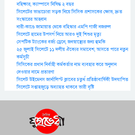
বহিষ্কার, ক্যাম্পাসে নিষিদ্ধ ২ বছর
সিলেটের ভাঙাচোরা সড়ক নিয়ে সিসিক প্রশাসকের ক্ষোভ, দ্রুত
সংস্কারের আহ্বান
নারী-কাণ্ডে জামায়াত থেকে বহিস্কার এমপি গাজী নজরুল
সিলেটে হামের উপসর্গ নিয়ে আরও দুই শিশুর মৃত্যু
সেপটিক ট্যাংকের বর্জ্য ড্রেনে, জনস্বাস্থ্যের জন্য হুমকি
২৫ জুলাই সিলেটে ১১ দলীয় ঐক্যের সমাবেশ, আসতে পারে নতুন
কর্মসুচী
সিসিকের প্রধান নির্বাহী কর্মকর্তার নাম ব্যবহার করে অনুদান
দেওয়ার নামে প্রতারণা
সিলেট উইমেনস জার্নালিস্ট ক্লাবের চতুর্থ প্রতিষ্ঠাবার্ষিকী উদযাপিত
সিলেটে সপ্তাহজুড়ে অব্যাহত থাকবে ভারী বৃষ্টি