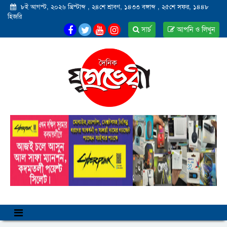
৮ই আগস্ট, ২০২৬ খ্রিস্টাব্দ
,
২৪শে শ্রাবণ, ১৪৩৩ বঙ্গাব্দ
,
২৫শে সফর, ১৪৪৮
হিজরি
সার্চ
আপনি ও লিখুন