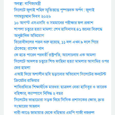
অবস্থা: বাণিজ্যমন্ত্রী
সিলেটে জুলাই শহিদ স্মৃতিস্তম্ভে পুষ্পস্তবক অর্পণ : জুলাই
গণঅভ্যুত্থান দিবস ২০২৬
১০ আগস্ট এসএসসি ও সমমানের পরীক্ষার ফল প্রকাশ
শাপলা চত্বরে হত্যা মামলা: শেখ হাসিনাসহ ৪১ জনের বিরুদ্ধে
আনুষ্ঠানিক অভিযোগ
বিরোধীদলের পতন শুরু হয়েছে, ১১ দল এখন ৯ দলে গিয়ে
ঠেকেছে: রাশেদ খান
কে হতে পারেন পরবর্তী রাষ্ট্রপতি, আলোচনায় এক আমলা
সিলেটে আদলত চত্বরে শিশু ফাহিমা হত্যা মামলার আসামির ওপর
ফের হামলা
এআই দিয়ে অশালীন ছবি ছড়ানোর অভিযোগ সিলেটের কনটেন্ট
ক্রিয়েটর রাফিয়ার
শাবিপ্রবিতে শিক্ষার্থীকে মারধর: ছাত্রদল নেতা হাসিবুর ও তারেক
বহিষ্কার, ক্যাম্পাসে নিষিদ্ধ ২ বছর
সিলেটের ভাঙাচোরা সড়ক নিয়ে সিসিক প্রশাসকের ক্ষোভ, দ্রুত
সংস্কারের আহ্বান
নারী-কাণ্ডে জামায়াত থেকে বহিস্কার এমপি গাজী নজরুল