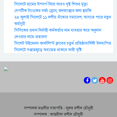
সিলেটে হামের উপসর্গ নিয়ে আরও দুই শিশুর মৃত্যু
সেপটিক ট্যাংকের বর্জ্য ড্রেনে, জনস্বাস্থ্যের জন্য হুমকি
২৫ জুলাই সিলেটে ১১ দলীয় ঐক্যের সমাবেশ, আসতে পারে নতুন
কর্মসুচী
সিসিকের প্রধান নির্বাহী কর্মকর্তার নাম ব্যবহার করে অনুদান
দেওয়ার নামে প্রতারণা
সিলেট উইমেনস জার্নালিস্ট ক্লাবের চতুর্থ প্রতিষ্ঠাবার্ষিকী উদযাপিত
সিলেটে সপ্তাহজুড়ে অব্যাহত থাকবে ভারী বৃষ্টি
সম্পাদক মণ্ডলীর সভাপতি : নূরুর রশীদ চৌধুরী
সম্পাদক : ফাহমীদা রশীদ চৌধুরী