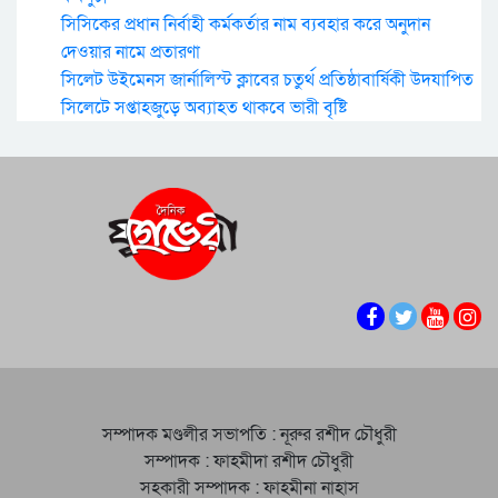
সিসিকের প্রধান নির্বাহী কর্মকর্তার নাম ব্যবহার করে অনুদান
দেওয়ার নামে প্রতারণা
সিলেট উইমেনস জার্নালিস্ট ক্লাবের চতুর্থ প্রতিষ্ঠাবার্ষিকী উদযাপিত
সিলেটে সপ্তাহজুড়ে অব্যাহত থাকবে ভারী বৃষ্টি
সম্পাদক মণ্ডলীর সভাপতি : নূরুর রশীদ চৌধুরী
সম্পাদক : ফাহমীদা রশীদ চৌধুরী
সহকারী সম্পাদক : ফাহমীনা নাহাস