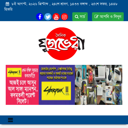
৮ই আগস্ট, ২০২৬ খ্রিস্টাব্দ
,
২৪শে শ্রাবণ, ১৪৩৩ বঙ্গাব্দ
,
২৫শে সফর, ১৪৪৮
হিজরি
সার্চ
আপনি ও লিখুন