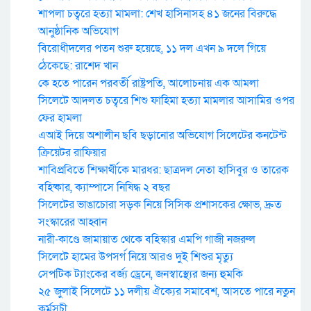
শাপলা চত্বরে হত্যা মামলা: শেখ হাসিনাসহ ৪১ জনের বিরুদ্ধে
আনুষ্ঠানিক অভিযোগ
বিরোধীদলের পতন শুরু হয়েছে, ১১ দল এখন ৯ দলে গিয়ে
ঠেকেছে: রাশেদ খান
কে হতে পারেন পরবর্তী রাষ্ট্রপতি, আলোচনায় এক আমলা
সিলেটে আদলত চত্বরে শিশু ফাহিমা হত্যা মামলার আসামির ওপর
ফের হামলা
এআই দিয়ে অশালীন ছবি ছড়ানোর অভিযোগ সিলেটের কনটেন্ট
ক্রিয়েটর রাফিয়ার
শাবিপ্রবিতে শিক্ষার্থীকে মারধর: ছাত্রদল নেতা হাসিবুর ও তারেক
বহিষ্কার, ক্যাম্পাসে নিষিদ্ধ ২ বছর
সিলেটের ভাঙাচোরা সড়ক নিয়ে সিসিক প্রশাসকের ক্ষোভ, দ্রুত
সংস্কারের আহ্বান
নারী-কাণ্ডে জামায়াত থেকে বহিস্কার এমপি গাজী নজরুল
সিলেটে হামের উপসর্গ নিয়ে আরও দুই শিশুর মৃত্যু
সেপটিক ট্যাংকের বর্জ্য ড্রেনে, জনস্বাস্থ্যের জন্য হুমকি
২৫ জুলাই সিলেটে ১১ দলীয় ঐক্যের সমাবেশ, আসতে পারে নতুন
কর্মসুচী