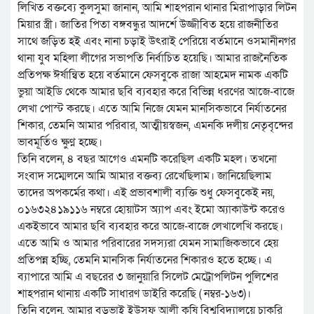
লিখিত বক্তব্যে কুলসুমা জানান, আমি শাহপরান থানার মিরাপাড়ার লিটন
মিয়ার স্ত্রী। জাতির পিতা বঙ্গবন্ধুর আদর্শে উজ্জীবিত হয়ে রাজনীতির
সাথে জড়িত হই এবং নানা চড়াই উৎরাই পেরিয়ে বর্তমানে ওসমানীনগর
থানা যুব মহিলা লীগের সভাপতি নির্বাচিত হয়েছি। আমার রাজনৈতিক
প্রতিপক্ষ ঈর্ষান্বিত হয়ে বর্তমানে ফেসবুকে রাজা আহমেদ নামক একটি
ভুয়া আইডি থেকে আমার ছবি ব্যবহার করে বিভিন্ন ধরণের আজে-বাজে
লেখা পোস্ট করছে। এতে আমি নিজে যেমন মানসিকভাবে নির্যাতনের
শিকার, তেমনি আমার পরিবার, আত্মীয়স্বজন, এমনকি দলীয় নেতৃবৃন্দের
ভাবমূর্তিও ক্ষুণ্ণ হচ্ছে।
তিনি বলেন, ৪ বছর আগেও এমনটি করেছিল একটি মহল। তখনো
সংবাদ সম্মেলনে আমি আমার বক্তব্য রেখেছিলাম। জানিয়েছিলাম
তাদের অপকর্মের কথা। এই প্রভাবশালী ব্যক্তি শুধু ফেসবুকেই নয়,
০১৬৩২৪১৯১১৬ নম্বরে হোয়াটস অ্যাপ এবং ইমো অ্যাকাউন্ট করেও
একইভাবে আমার ছবি ব্যবহার করে আজে-বাজে লেখালেখি করছে।
এতে আমি ও আমার পরিবারের সদস্যরা যেমন সামাজিকভাবে হেয়
প্রতিপন্ন হচ্ছি, তেমনি মানসিক নির্যাতনের শিকারও হতে হচ্ছে। এ
ব্যাপারে আমি এ বছরের ৩ জানুয়ারি সিলেট মেট্রোপলিটন পুলিশের
শাহপরান থানায় একটি সাধারণ ডাইরি করেছি ( নম্বর-১৬৩)।
তিনি বলেন, আমার বড়ভাই ইউসুফ আলী কৃষি বিশ্ববিদ্যালয়ে চাকরি