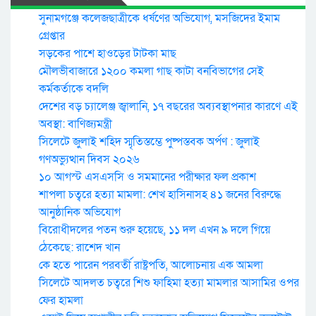
সুনামগঞ্জে কলেজছাত্রীকে ধর্ষণের অভিযোগ, মসজিদের ইমাম
গ্রেপ্তার
সড়কের পাশে হাওড়ের টাটকা মাছ
মৌলভীবাজারে ১২০০ কমলা গাছ কাটা বনবিভাগের সেই
কর্মকর্তাকে বদলি
দেশের বড় চ্যালেঞ্জ জ্বালানি, ১৭ বছরের অব্যবস্থাপনার কারণে এই
অবস্থা: বাণিজ্যমন্ত্রী
সিলেটে জুলাই শহিদ স্মৃতিস্তম্ভে পুষ্পস্তবক অর্পণ : জুলাই
গণঅভ্যুত্থান দিবস ২০২৬
১০ আগস্ট এসএসসি ও সমমানের পরীক্ষার ফল প্রকাশ
শাপলা চত্বরে হত্যা মামলা: শেখ হাসিনাসহ ৪১ জনের বিরুদ্ধে
আনুষ্ঠানিক অভিযোগ
বিরোধীদলের পতন শুরু হয়েছে, ১১ দল এখন ৯ দলে গিয়ে
ঠেকেছে: রাশেদ খান
কে হতে পারেন পরবর্তী রাষ্ট্রপতি, আলোচনায় এক আমলা
সিলেটে আদলত চত্বরে শিশু ফাহিমা হত্যা মামলার আসামির ওপর
ফের হামলা