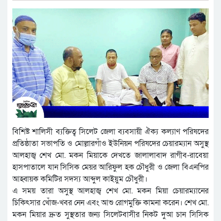
বিশিষ্ট শালিসী ব্যক্তিত্ব সিলেট জেলা ব্যবসায়ী ঐক্য কল্যাণ পরিষদের
প্রতিষ্ঠাতা সভাপতি ও মোল্লারগাঁও ইউনিয়ন পরিষদের চেয়ারম্যান অসুস্থ
আলহাজ্ব শেখ মো. মকন মিয়াকে দেখতে জালালাবাদ রাগীব-রাবেয়া
হাসপাতালে যান সিসিক মেয়র আরিফুল হক চৌধুরী ও জেলা বিএনপির
আহ্বায়ক কমিটির সদস্য আব্দুল কাইয়ুম চৌধুরী।
এ সময় তারা অসুস্থ আলহাজ্ব শেখ মো. মকন মিয়া চেয়ারম্যানের
চিকিৎসার খোঁজ-খবর নেন এবং আশু রোগমুক্তি কামনা করেন। শেখ মো.
মকন মিয়ার দ্রুত সুস্থতার জন্য সিলেটবাসীর নিকট দুআ চান সিসিক