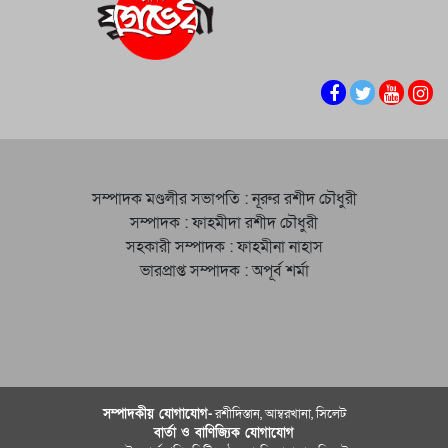
সম্পাদক মণ্ডলীর সভাপতি : নূরুর রশীদ চৌধুরী
সম্পাদক : ফাহমীদা রশীদ চৌধুরী
সহকারী সম্পাদক : ফাহমীনা নাহাস
ভারপ্রাপ্ত সম্পাদক : অপূর্ব শর্মা
সম্পাদকীয় যােগাযোগ-
রশীদিস্তান, আম্বরখানা, সিলেট
বার্তা ও বাণিজ্যিক যোগাযােগ