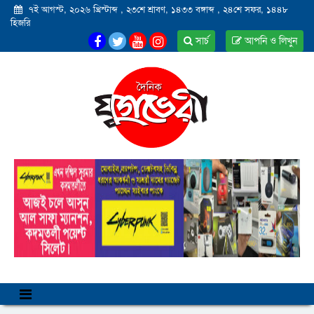
৭ই আগস্ট, ২০২৬ খ্রিস্টাব্দ
,
২৩শে শ্রাবণ, ১৪৩৩ বঙ্গাব্দ
,
২৪শে সফর, ১৪৪৮
হিজরি
সার্চ
আপনি ও লিখুন