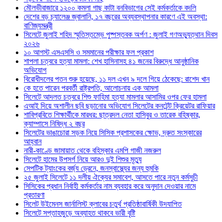
মৌলভীবাজারে ১২০০ কমলা গাছ কাটা বনবিভাগের সেই কর্মকর্তাকে বদলি
দেশের বড় চ্যালেঞ্জ জ্বালানি, ১৭ বছরের অব্যবস্থাপনার কারণে এই অবস্থা:
বাণিজ্যমন্ত্রী
সিলেটে জুলাই শহিদ স্মৃতিস্তম্ভে পুষ্পস্তবক অর্পণ : জুলাই গণঅভ্যুত্থান দিবস
২০২৬
১০ আগস্ট এসএসসি ও সমমানের পরীক্ষার ফল প্রকাশ
শাপলা চত্বরে হত্যা মামলা: শেখ হাসিনাসহ ৪১ জনের বিরুদ্ধে আনুষ্ঠানিক
অভিযোগ
বিরোধীদলের পতন শুরু হয়েছে, ১১ দল এখন ৯ দলে গিয়ে ঠেকেছে: রাশেদ খান
কে হতে পারেন পরবর্তী রাষ্ট্রপতি, আলোচনায় এক আমলা
সিলেটে আদলত চত্বরে শিশু ফাহিমা হত্যা মামলার আসামির ওপর ফের হামলা
এআই দিয়ে অশালীন ছবি ছড়ানোর অভিযোগ সিলেটের কনটেন্ট ক্রিয়েটর রাফিয়ার
শাবিপ্রবিতে শিক্ষার্থীকে মারধর: ছাত্রদল নেতা হাসিবুর ও তারেক বহিষ্কার,
ক্যাম্পাসে নিষিদ্ধ ২ বছর
সিলেটের ভাঙাচোরা সড়ক নিয়ে সিসিক প্রশাসকের ক্ষোভ, দ্রুত সংস্কারের
আহ্বান
নারী-কাণ্ডে জামায়াত থেকে বহিস্কার এমপি গাজী নজরুল
সিলেটে হামের উপসর্গ নিয়ে আরও দুই শিশুর মৃত্যু
সেপটিক ট্যাংকের বর্জ্য ড্রেনে, জনস্বাস্থ্যের জন্য হুমকি
২৫ জুলাই সিলেটে ১১ দলীয় ঐক্যের সমাবেশ, আসতে পারে নতুন কর্মসুচী
সিসিকের প্রধান নির্বাহী কর্মকর্তার নাম ব্যবহার করে অনুদান দেওয়ার নামে
প্রতারণা
সিলেট উইমেনস জার্নালিস্ট ক্লাবের চতুর্থ প্রতিষ্ঠাবার্ষিকী উদযাপিত
সিলেটে সপ্তাহজুড়ে অব্যাহত থাকবে ভারী বৃষ্টি