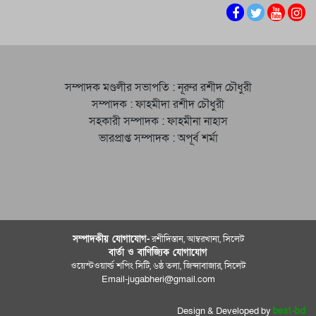
সম্পাদক মণ্ডলীর সভাপতি : নূরুর রশীদ চৌধুরী
সম্পাদক : ফাহমীদা রশীদ চৌধুরী
সহকারী সম্পাদক : ফাহমীনা নাহাস
ভারপ্রাপ্ত সম্পাদক : অপূর্ব শর্মা
সম্পাদকীয় যােগাযোগ-
রশীদিস্তান, আম্বরখানা, সিলেট
বার্তা ও বাণিজ্যিক যোগাযােগ
ওয়েস্টওয়ার্ল্ড শপিং সিটি, ৬ষ্ঠ তলা, জিন্দাবাজার, সিলেট
Email-jugabheri@gmail.com
Design & Developed by
best-bd