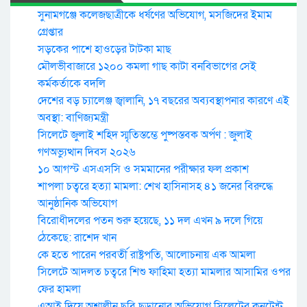
সুনামগঞ্জে কলেজছাত্রীকে ধর্ষণের অভিযোগ, মসজিদের ইমাম
গ্রেপ্তার
সড়কের পাশে হাওড়ের টাটকা মাছ
মৌলভীবাজারে ১২০০ কমলা গাছ কাটা বনবিভাগের সেই
কর্মকর্তাকে বদলি
দেশের বড় চ্যালেঞ্জ জ্বালানি, ১৭ বছরের অব্যবস্থাপনার কারণে এই
অবস্থা: বাণিজ্যমন্ত্রী
সিলেটে জুলাই শহিদ স্মৃতিস্তম্ভে পুষ্পস্তবক অর্পণ : জুলাই
গণঅভ্যুত্থান দিবস ২০২৬
১০ আগস্ট এসএসসি ও সমমানের পরীক্ষার ফল প্রকাশ
শাপলা চত্বরে হত্যা মামলা: শেখ হাসিনাসহ ৪১ জনের বিরুদ্ধে
আনুষ্ঠানিক অভিযোগ
বিরোধীদলের পতন শুরু হয়েছে, ১১ দল এখন ৯ দলে গিয়ে
ঠেকেছে: রাশেদ খান
কে হতে পারেন পরবর্তী রাষ্ট্রপতি, আলোচনায় এক আমলা
সিলেটে আদলত চত্বরে শিশু ফাহিমা হত্যা মামলার আসামির ওপর
ফের হামলা
এআই দিয়ে অশালীন ছবি ছড়ানোর অভিযোগ সিলেটের কনটেন্ট