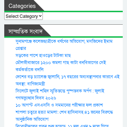
Categories
Categories
সাম্প্রতিক সংবাদ
সুনামগঞ্জে কলেজছাত্রীকে ধর্ষণের অভিযোগ, মসজিদের ইমাম
গ্রেপ্তার
সড়কের পাশে হাওড়ের টাটকা মাছ
মৌলভীবাজারে ১২০০ কমলা গাছ কাটা বনবিভাগের সেই
কর্মকর্তাকে বদলি
দেশের বড় চ্যালেঞ্জ জ্বালানি, ১৭ বছরের অব্যবস্থাপনার কারণে এই
অবস্থা: বাণিজ্যমন্ত্রী
সিলেটে জুলাই শহিদ স্মৃতিস্তম্ভে পুষ্পস্তবক অর্পণ : জুলাই
গণঅভ্যুত্থান দিবস ২০২৬
১০ আগস্ট এসএসসি ও সমমানের পরীক্ষার ফল প্রকাশ
শাপলা চত্বরে হত্যা মামলা: শেখ হাসিনাসহ ৪১ জনের বিরুদ্ধে
আনুষ্ঠানিক অভিযোগ
বিরোধীদলের পতন শুরু হয়েছে, ১১ দল এখন ৯ দলে গিয়ে