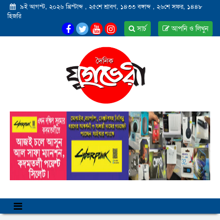
৯ই আগস্ট, ২০২৬ খ্রিস্টাব্দ
,
২৫শে শ্রাবণ, ১৪৩৩ বঙ্গাব্দ
,
২৬শে সফর, ১৪৪৮
হিজরি
সার্চ
আপনি ও লিখুন