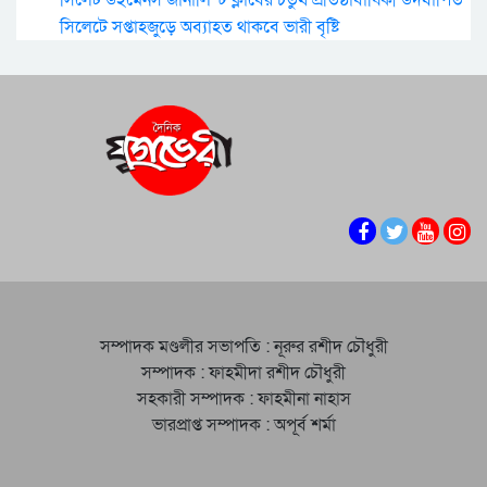
সিলেট উইমেনস জার্নালিস্ট ক্লাবের চতুর্থ প্রতিষ্ঠাবার্ষিকী উদযাপিত
সিলেটে সপ্তাহজুড়ে অব্যাহত থাকবে ভারী বৃষ্টি
সম্পাদক মণ্ডলীর সভাপতি : নূরুর রশীদ চৌধুরী
সম্পাদক : ফাহমীদা রশীদ চৌধুরী
সহকারী সম্পাদক : ফাহমীনা নাহাস
ভারপ্রাপ্ত সম্পাদক : অপূর্ব শর্মা