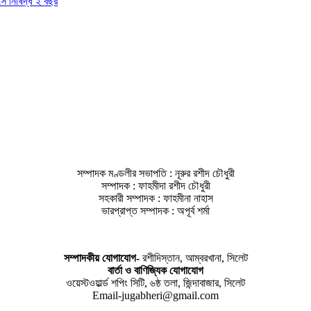
াসে নিষিদ্ধ ২ বছর
সম্পাদক মণ্ডলীর সভাপতি : নূরুর রশীদ চৌধুরী
সম্পাদক : ফাহমীদা রশীদ চৌধুরী
সহকারী সম্পাদক : ফাহমীনা নাহাস
ভারপ্রাপ্ত সম্পাদক : অপূর্ব শর্মা
সম্পাদকীয় যােগাযোগ-
রশীদিস্তান, আম্বরখানা, সিলেট
বার্তা ও বাণিজ্যিক যোগাযােগ
ওয়েস্টওয়ার্ল্ড শপিং সিটি, ৬ষ্ঠ তলা, জিন্দাবাজার, সিলেট
Email-jugabheri@gmail.com