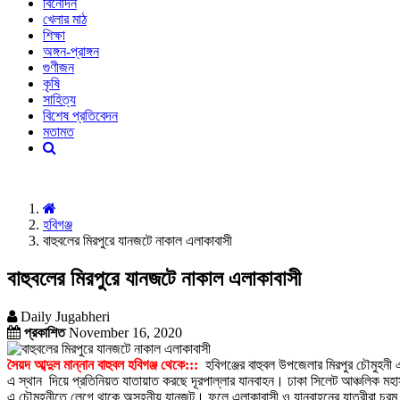
বিনোদন
খেলার মাঠ
শিক্ষা
অঙ্গন-প্রাঙ্গন
গুণীজন
কৃষি
সাহিত্য
বিশেষ প্রতিবেদন
মতামত
হবিগঞ্জ
বাহুবলের মিরপুরে যানজটে নাকাল এলাকাবাসী
বাহুবলের মিরপুরে যানজটে নাকাল এলাকাবাসী
Daily Jugabheri
প্রকাশিত
November 16, 2020
সৈয়দ আব্দুল মান্নান বাহুবল হবিগঞ্জ থেকে:::
হবিগঞ্জের বাহুবল উপজেলার মিরপুর চৌমুহনী 
এ স্থান দিয়ে প্রতিনিয়ত যাতায়াত করছে দূরপাল্লার যানবাহন। ঢাকা সিলেট আঞ্চলিক ম
এ চৌমুহনীতে লেগে থাকে অসহনীয় যানজট। ফলে এলাকাবাসী ও যানবাহনের যাত্রীরা চরম 