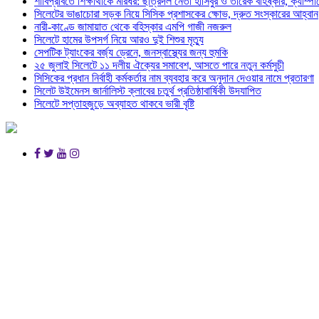
শাবিপ্রবিতে শিক্ষার্থীকে মারধর: ছাত্রদল নেতা হাসিবুর ও তারেক বহিষ্কার, ক্যাম্প
সিলেটের ভাঙাচোরা সড়ক নিয়ে সিসিক প্রশাসকের ক্ষোভ, দ্রুত সংস্কারের আহ্বান
নারী-কাণ্ডে জামায়াত থেকে বহিস্কার এমপি গাজী নজরুল
সিলেটে হামের উপসর্গ নিয়ে আরও দুই শিশুর মৃত্যু
সেপটিক ট্যাংকের বর্জ্য ড্রেনে, জনস্বাস্থ্যের জন্য হুমকি
২৫ জুলাই সিলেটে ১১ দলীয় ঐক্যের সমাবেশ, আসতে পারে নতুন কর্মসুচী
সিসিকের প্রধান নির্বাহী কর্মকর্তার নাম ব্যবহার করে অনুদান দেওয়ার নামে প্রতারণা
সিলেট উইমেনস জার্নালিস্ট ক্লাবের চতুর্থ প্রতিষ্ঠাবার্ষিকী উদযাপিত
সিলেটে সপ্তাহজুড়ে অব্যাহত থাকবে ভারী বৃষ্টি