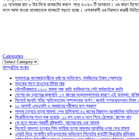
১৫ নভেম্বর রাত ৮ টার দিকে যানজটের কবলে পড়ে ৪০/৫০ টি যানবাহন। এর কারণ হিসেবে এ
ফলে আসা যাওয়া যানবাহনকে যানজটে পড়তে হচ্ছে। এলাকাবাসী এর নিরসনে জরুরী ভিত্তি
Categories
Categories
সাম্প্রতিক সংবাদ
সুনামগঞ্জে কলেজছাত্রীকে ধর্ষণের অভিযোগ, মসজিদের ইমাম গ্রেপ্তার
সড়কের পাশে হাওড়ের টাটকা মাছ
মৌলভীবাজারে ১২০০ কমলা গাছ কাটা বনবিভাগের সেই কর্মকর্তাকে বদলি
দেশের বড় চ্যালেঞ্জ জ্বালানি, ১৭ বছরের অব্যবস্থাপনার কারণে এই অবস্থা: বাণিজ্য
সিলেটে জুলাই শহিদ স্মৃতিস্তম্ভে পুষ্পস্তবক অর্পণ : জুলাই গণঅভ্যুত্থান দিবস
১০ আগস্ট এসএসসি ও সমমানের পরীক্ষার ফল প্রকাশ
শাপলা চত্বরে হত্যা মামলা: শেখ হাসিনাসহ ৪১ জনের বিরুদ্ধে আনুষ্ঠানিক অভিযো
বিরোধীদলের পতন শুরু হয়েছে, ১১ দল এখন ৯ দলে গিয়ে ঠেকেছে: রাশেদ খান
কে হতে পারেন পরবর্তী রাষ্ট্রপতি, আলোচনায় এক আমলা
সিলেটে আদলত চত্বরে শিশু ফাহিমা হত্যা মামলার আসামির ওপর ফের হামলা
এআই দিয়ে অশালীন ছবি ছড়ানোর অভিযোগ সিলেটের কনটেন্ট ক্রিয়েটর রাফিয়ার