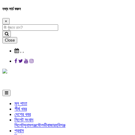
তথ্য সার্চ করুন
×
Close
,
,
মূল পাতা
শীর্ষ খবর
দেশের খবর
সিলেট সংবাদ
সিলেট
সুনামগঞ্জ
মৌলভীবাজার
হবিগঞ্জ
প্রবাস