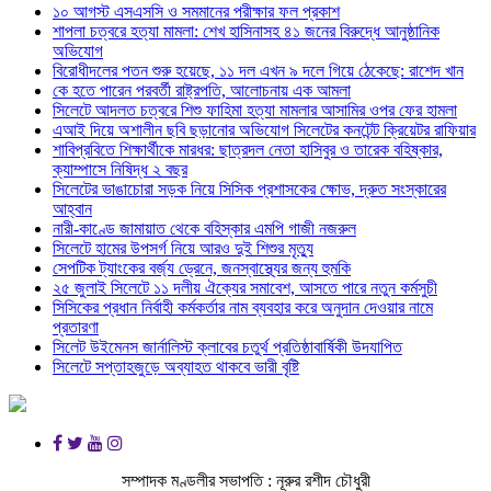
১০ আগস্ট এসএসসি ও সমমানের পরীক্ষার ফল প্রকাশ
শাপলা চত্বরে হত্যা মামলা: শেখ হাসিনাসহ ৪১ জনের বিরুদ্ধে আনুষ্ঠানিক
অভিযোগ
বিরোধীদলের পতন শুরু হয়েছে, ১১ দল এখন ৯ দলে গিয়ে ঠেকেছে: রাশেদ খান
কে হতে পারেন পরবর্তী রাষ্ট্রপতি, আলোচনায় এক আমলা
সিলেটে আদলত চত্বরে শিশু ফাহিমা হত্যা মামলার আসামির ওপর ফের হামলা
এআই দিয়ে অশালীন ছবি ছড়ানোর অভিযোগ সিলেটের কনটেন্ট ক্রিয়েটর রাফিয়ার
শাবিপ্রবিতে শিক্ষার্থীকে মারধর: ছাত্রদল নেতা হাসিবুর ও তারেক বহিষ্কার,
ক্যাম্পাসে নিষিদ্ধ ২ বছর
সিলেটের ভাঙাচোরা সড়ক নিয়ে সিসিক প্রশাসকের ক্ষোভ, দ্রুত সংস্কারের
আহ্বান
নারী-কাণ্ডে জামায়াত থেকে বহিস্কার এমপি গাজী নজরুল
সিলেটে হামের উপসর্গ নিয়ে আরও দুই শিশুর মৃত্যু
সেপটিক ট্যাংকের বর্জ্য ড্রেনে, জনস্বাস্থ্যের জন্য হুমকি
২৫ জুলাই সিলেটে ১১ দলীয় ঐক্যের সমাবেশ, আসতে পারে নতুন কর্মসুচী
সিসিকের প্রধান নির্বাহী কর্মকর্তার নাম ব্যবহার করে অনুদান দেওয়ার নামে
প্রতারণা
সিলেট উইমেনস জার্নালিস্ট ক্লাবের চতুর্থ প্রতিষ্ঠাবার্ষিকী উদযাপিত
সিলেটে সপ্তাহজুড়ে অব্যাহত থাকবে ভারী বৃষ্টি
সম্পাদক মণ্ডলীর সভাপতি : নূরুর রশীদ চৌধুরী