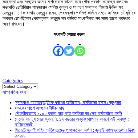
সমবেদনা এবং মরহুমের আত্মার মাগফেরাত কামনা করে শোক প্রকাশ করেছেন ক্লাবের
সভাপতি রোটারিয়ান শাহজাহান সেলিম বুলবুল ও সাধারণ সম্পাদক নিজাম উদ্দিন সহ
নেতৃবৃন্দ। শোক বার্তায় নেতৃবৃন্দ বলেন, প্রেসক্লাব প্রতিষ্ঠাকালীন সময়ে আম্বিয়া চৌধুরী যে
অবদান রেখেছিলেন প্রেসক্লাব নেতৃবৃন্দ সহ কর্মরত সাংবাদিকরা সব-সময় তাকে শ্রদ্ধার
স্মরণ রাখবেন।
সংবাদটি শেয়ার করুন
Categories
Categories
সাম্প্রতিক সংবাদ
সুনামগঞ্জে কলেজছাত্রীকে ধর্ষণের অভিযোগ, মসজিদের ইমাম গ্রেপ্তার
সড়কের পাশে হাওড়ের টাটকা মাছ
মৌলভীবাজারে ১২০০ কমলা গাছ কাটা বনবিভাগের সেই কর্মকর্তাকে বদলি
দেশের বড় চ্যালেঞ্জ জ্বালানি, ১৭ বছরের অব্যবস্থাপনার কারণে এই অবস্থা:
বাণিজ্যমন্ত্রী
সিলেটে জুলাই শহিদ স্মৃতিস্তম্ভে পুষ্পস্তবক অর্পণ : জুলাই গণঅভ্যুত্থান দিবস
২০২৬