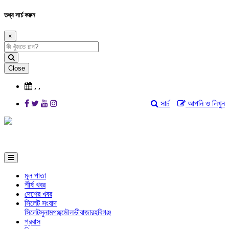
তথ্য সার্চ করুন
×
Close
,
,
সার্চ
আপনি ও লিখুন
মূল পাতা
শীর্ষ খবর
দেশের খবর
সিলেট সংবাদ
সিলেট
সুনামগঞ্জ
মৌলভীবাজার
হবিগঞ্জ
প্রবাস