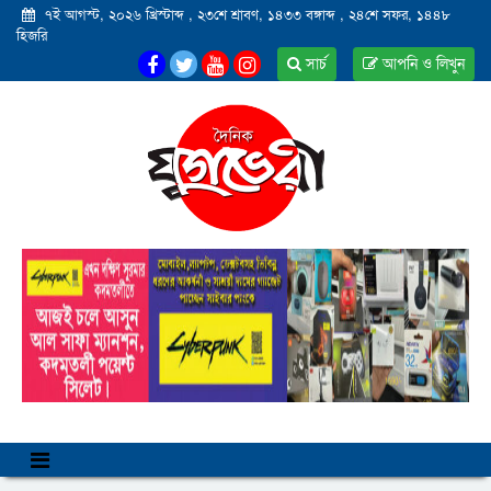
৭ই আগস্ট, ২০২৬ খ্রিস্টাব্দ
,
২৩শে শ্রাবণ, ১৪৩৩ বঙ্গাব্দ
,
২৪শে সফর, ১৪৪৮
হিজরি
সার্চ
আপনি ও লিখুন