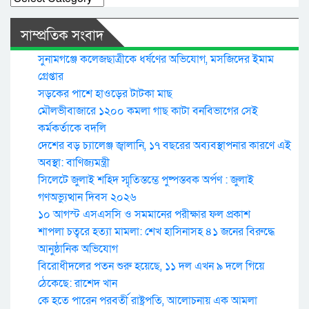
সাম্প্রতিক সংবাদ
সুনামগঞ্জে কলেজছাত্রীকে ধর্ষণের অভিযোগ, মসজিদের ইমাম
গ্রেপ্তার
সড়কের পাশে হাওড়ের টাটকা মাছ
মৌলভীবাজারে ১২০০ কমলা গাছ কাটা বনবিভাগের সেই
কর্মকর্তাকে বদলি
দেশের বড় চ্যালেঞ্জ জ্বালানি, ১৭ বছরের অব্যবস্থাপনার কারণে এই
অবস্থা: বাণিজ্যমন্ত্রী
সিলেটে জুলাই শহিদ স্মৃতিস্তম্ভে পুষ্পস্তবক অর্পণ : জুলাই
গণঅভ্যুত্থান দিবস ২০২৬
১০ আগস্ট এসএসসি ও সমমানের পরীক্ষার ফল প্রকাশ
শাপলা চত্বরে হত্যা মামলা: শেখ হাসিনাসহ ৪১ জনের বিরুদ্ধে
আনুষ্ঠানিক অভিযোগ
বিরোধীদলের পতন শুরু হয়েছে, ১১ দল এখন ৯ দলে গিয়ে
ঠেকেছে: রাশেদ খান
কে হতে পারেন পরবর্তী রাষ্ট্রপতি, আলোচনায় এক আমলা