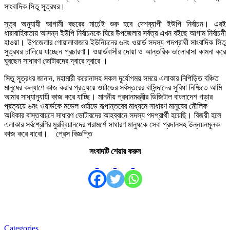
সাংবাদিক সিতু সূত্রধর।
সূত্র অনুযায়ী আগামী বছরের মার্চেই শুরু হবে দেশব্যাপী ইউপি নির্বাচন। এরই
ধারাবাহিকতায় আসন্ন ইউপি নির্বাচনকে ঘিরে উপজেলার সর্বত্র এখন বইছে আগাম নির্বাচনী
হাওয়া। উপজেলার গোয়ালাবাজার ইউনিয়নের ৬নং ওয়ার্ড সদস্য পদপ্রার্থী সাংবাদিক সিতু
সুত্রধর চালিয়ে যাচ্ছেন প্রচারণা। ওয়ার্ডবাসীর দোয়া ও আন্তরিক ভালোবাসা কামনা করে
ঘুরছেন সাধারণ ভোটারদের দ্বারে দ্বারে ।
সিতু সূত্রধর জানান, মহামারী করোনাসহ সকল দূর্যোগময় সময়ে এলাকার নিপিড়িত বঞ্চিত
মানুষের কল্যাণে কাজ করার প্রত্যয়ে ওর্য়াডের সর্বস্তরের বাসিন্দাদের সুবিধা নিশ্চিতে আমি
আমার সাধ্যানুযায়ী কাজ করে যাচ্ছি। মাননীয় প্রধানমন্ত্রীর ডিজিটাল বাংলাদেশ গড়ার
প্রত্যয়ে ৬নং ওয়ার্ডকে মডেল ওর্য়াডে রূপান্তরের মাধ্যমে সাধারণ মানুষের মৌলিক
অধিকার বাস্তবায়নে সাধারণ ভোটারদের আহব্বানে সদস্য পদপ্রার্থী হয়েছি। বিজয়ী হলে
এলাকার সর্বশ্রেণির মুরব্বিয়ানদের পরামর্শে সাধারণ মানুষকে সেবা প্রদানসহ উন্নয়নমূলক
কাজ করে যাবো। প্রেস বিজ্ঞপ্তি
সংবাদটি শেয়ার করুন
Categories