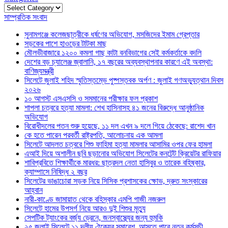
Categories
সাম্প্রতিক সংবাদ
সুনামগঞ্জে কলেজছাত্রীকে ধর্ষণের অভিযোগ, মসজিদের ইমাম গ্রেপ্তার
সড়কের পাশে হাওড়ের টাটকা মাছ
মৌলভীবাজারে ১২০০ কমলা গাছ কাটা বনবিভাগের সেই কর্মকর্তাকে বদলি
দেশের বড় চ্যালেঞ্জ জ্বালানি, ১৭ বছরের অব্যবস্থাপনার কারণে এই অবস্থা:
বাণিজ্যমন্ত্রী
সিলেটে জুলাই শহিদ স্মৃতিস্তম্ভে পুষ্পস্তবক অর্পণ : জুলাই গণঅভ্যুত্থান দিবস
২০২৬
১০ আগস্ট এসএসসি ও সমমানের পরীক্ষার ফল প্রকাশ
শাপলা চত্বরে হত্যা মামলা: শেখ হাসিনাসহ ৪১ জনের বিরুদ্ধে আনুষ্ঠানিক
অভিযোগ
বিরোধীদলের পতন শুরু হয়েছে, ১১ দল এখন ৯ দলে গিয়ে ঠেকেছে: রাশেদ খান
কে হতে পারেন পরবর্তী রাষ্ট্রপতি, আলোচনায় এক আমলা
সিলেটে আদলত চত্বরে শিশু ফাহিমা হত্যা মামলার আসামির ওপর ফের হামলা
এআই দিয়ে অশালীন ছবি ছড়ানোর অভিযোগ সিলেটের কনটেন্ট ক্রিয়েটর রাফিয়ার
শাবিপ্রবিতে শিক্ষার্থীকে মারধর: ছাত্রদল নেতা হাসিবুর ও তারেক বহিষ্কার,
ক্যাম্পাসে নিষিদ্ধ ২ বছর
সিলেটের ভাঙাচোরা সড়ক নিয়ে সিসিক প্রশাসকের ক্ষোভ, দ্রুত সংস্কারের
আহ্বান
নারী-কাণ্ডে জামায়াত থেকে বহিস্কার এমপি গাজী নজরুল
সিলেটে হামের উপসর্গ নিয়ে আরও দুই শিশুর মৃত্যু
সেপটিক ট্যাংকের বর্জ্য ড্রেনে, জনস্বাস্থ্যের জন্য হুমকি
২৫ জুলাই সিলেটে ১১ দলীয় ঐক্যের সমাবেশ, আসতে পারে নতুন কর্মসুচী