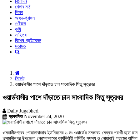
বিনোদন
খেলার মাঠ
শিক্ষা
অঙ্গন-প্রাঙ্গন
গুণীজন
কৃষি
সাহিত্য
বিশেষ প্রতিবেদন
মতামত
সিলেট
ওয়ার্ডবাসীর পাশে দাঁড়াতে চান সাংবাদিক সিতু সূত্রধর
ওয়ার্ডবাসীর পাশে দাঁড়াতে চান সাংবাদিক সিতু সূত্রধর
Daily Jugabheri
প্রকাশিত
November 24, 2020
ওসমানীনগরের গোয়ালাবাজার ইউনিয়নের ৬ নং ওয়ার্ডের সম্ভাব্য মেম্বার প্রার্থী হতে চান
ওসমানীনগর উপজেলা প্রেসক্লাবের কার্যনির্বাহী কমিটির সদস্য ও নোয়ারাই গ্রামের বাসিন্দা