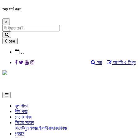
তথ্য সার্চ করুন
×
Close
,
,
সার্চ
আপনি ও লিখুন
মূল পাতা
শীর্ষ খবর
দেশের খবর
সিলেট সংবাদ
সিলেট
সুনামগঞ্জ
মৌলভীবাজার
হবিগঞ্জ
প্রবাস