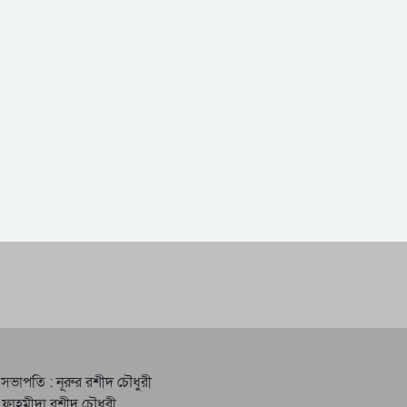
 সভাপতি : নূরুর রশীদ চৌধুরী
 ফাহমীদা রশীদ চৌধুরী