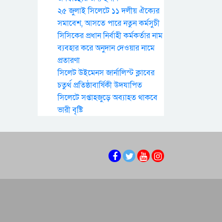
২৫ জুলাই সিলেটে ১১ দলীয় ঐক্যের
সমাবেশ, আসতে পারে নতুন কর্মসুচী
সিসিকের প্রধান নির্বাহী কর্মকর্তার নাম
ব্যবহার করে অনুদান দেওয়ার নামে
প্রতারণা
সিলেট উইমেনস জার্নালিস্ট ক্লাবের
চতুর্থ প্রতিষ্ঠাবার্ষিকী উদযাপিত
সিলেটে সপ্তাহজুড়ে অব্যাহত থাকবে
ভারী বৃষ্টি