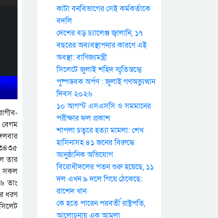
কাটা বনবিভাগের সেই কর্মকর্তাকে
বদলি
দেশের বড় চ্যালেঞ্জ জ্বালানি, ১৭
বছরের অব্যবস্থাপনার কারণে এই
অবস্থা: বাণিজ্যমন্ত্রী
সিলেটে জুলাই শহিদ স্মৃতিস্তম্ভে
পুষ্পস্তবক অর্পণ : জুলাই গণঅভ্যুত্থান
দিবস ২০২৬
১০ আগস্ট এসএসসি ও সমমানের
রাগীব-
পরীক্ষার ফল প্রকাশ
া বেগম
শাপলা চত্বরে হত্যা মামলা: শেখ
্গলবার
হাসিনাসহ ৪১ জনের বিরুদ্ধে
২৮৩৪৩৫
আনুষ্ঠানিক অভিযোগ
লে তার
বিরোধীদলের পতন শুরু হয়েছে, ১১
্য সকল
দল এখন ৯ দলে গিয়ে ঠেকেছে:
৭৬ তাং
রাশেদ খান
ের ধরণ
কে হতে পারেন পরবর্তী রাষ্ট্রপতি,
 সিলেট
আলোচনায় এক আমলা