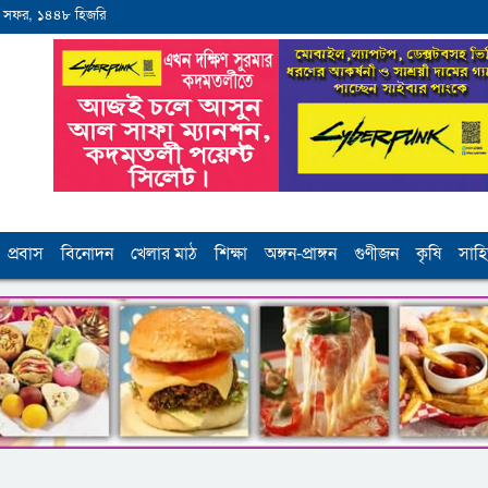
 সফর, ১৪৪৮ হিজরি
প্রবাস
বিনোদন
খেলার মাঠ
শিক্ষা
অঙ্গন-প্রাঙ্গন
গুণীজন
কৃষি
সাহি