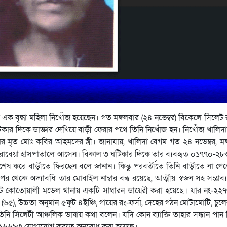
এক বৃদ্ধা মহিলা নিখোঁজ হয়েছেন। গত মঙ্গলবার (২৪ নভেম্বর) বিকেলে সিলেট 
র দিকে ডাক্তার দেখিয়ে বাড়ী ফেরার পথে তিনি নিখোঁজ হন। নিখোঁজ খালিদ
 মৃত মোঃ কবির আহমদের স্ত্রী। জানাযায়, খালিদা বেগম গত ২৪ নভেম্বর, মঙ
ীব রাবেয়া হাসপাতালে আসেন। বিকাল ৩ ঘটিকার দিকে তার ব্যবহৃত ০১৭৭০-
শেষ করে বাড়ীতে ফিরছেন বলে জানান। কিন্তু পরবর্তীতে তিনি বাড়ীতে না গে
রপর থেকে অদ্যাবধি তার মোবাইল নাম্বার বন্ধ রয়েছে, আত্মীয় স্বজন সহ সম্ভাব
িলেট কোতোয়ালী মডেল থানায় একটি সাধারন ডায়েরী করা হয়েছে। যার নং-২২
 (৬৫), উচ্চতা অনুমান ৫ফুট ৪ইঞ্চি, গায়ের রং-ফর্সা, দেহের গঠন মোটামোটি, চুল
িনি সিলেটী আঞ্চলিক ভাষায় কথা বলেন। যদি কোন ব্যাক্তি তাহার সন্ধান পান
১৬৬৯৩ যোগাযোগ করতে অনুরোধ করা হয়েছে।