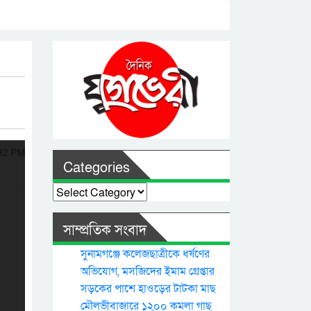
Categories
Categories
সাম্প্রতিক সংবাদ
সুনামগঞ্জে কলেজছাত্রীকে ধর্ষণের
অভিযোগ, মসজিদের ইমাম গ্রেপ্তার
সড়কের পাশে হাওড়ের টাটকা মাছ
মৌলভীবাজারে ১২০০ কমলা গাছ