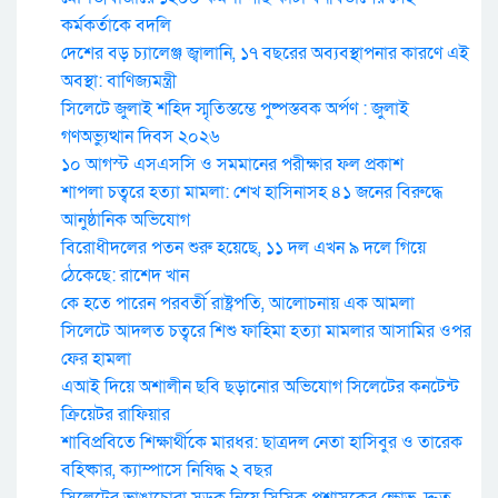
কর্মকর্তাকে বদলি
দেশের বড় চ্যালেঞ্জ জ্বালানি, ১৭ বছরের অব্যবস্থাপনার কারণে এই
অবস্থা: বাণিজ্যমন্ত্রী
সিলেটে জুলাই শহিদ স্মৃতিস্তম্ভে পুষ্পস্তবক অর্পণ : জুলাই
গণঅভ্যুত্থান দিবস ২০২৬
১০ আগস্ট এসএসসি ও সমমানের পরীক্ষার ফল প্রকাশ
শাপলা চত্বরে হত্যা মামলা: শেখ হাসিনাসহ ৪১ জনের বিরুদ্ধে
আনুষ্ঠানিক অভিযোগ
বিরোধীদলের পতন শুরু হয়েছে, ১১ দল এখন ৯ দলে গিয়ে
ঠেকেছে: রাশেদ খান
কে হতে পারেন পরবর্তী রাষ্ট্রপতি, আলোচনায় এক আমলা
সিলেটে আদলত চত্বরে শিশু ফাহিমা হত্যা মামলার আসামির ওপর
ফের হামলা
এআই দিয়ে অশালীন ছবি ছড়ানোর অভিযোগ সিলেটের কনটেন্ট
ক্রিয়েটর রাফিয়ার
শাবিপ্রবিতে শিক্ষার্থীকে মারধর: ছাত্রদল নেতা হাসিবুর ও তারেক
বহিষ্কার, ক্যাম্পাসে নিষিদ্ধ ২ বছর