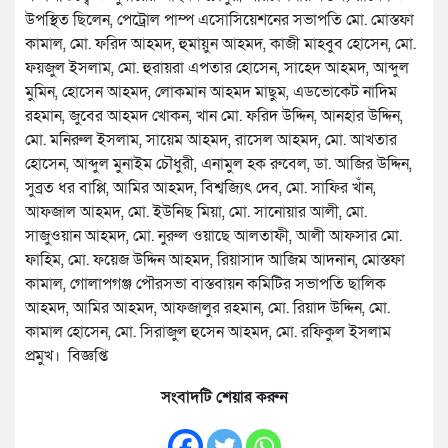
উপস্থিত ছিলেন, পেট্রোল পাম্প এসোসিয়েশনের সভাপতি মো. মোস্তফা
কামাল, মো. ফরিদ আহমদ, হুমায়ুন আহমদ, কাজী মাহবুব হোসেন, মো.
ফয়জুল ইসলাম, মো. হুরায়রা এপতার হোসেন, সাহেদ আহমদ, আব্দুল
মুমিন, হোসেন আহমদ, লোকমান আহমদ মাছুম, এডভোকেট নাদিম
রহমান, জুবের আহমদ খোকন, খান মো. ফরিদ উদ্দিন, আনহার উদ্দিন,
মো. মনিরুল ইসলাম, সায়েম আহমদ, রাসেল আহমদ, মো. আখতার
হোসেন, আব্দুল মুনাইম চৌধুরী, এনামুল হক রুবেল, ডা. আজির উদ্দিন,
সুব্রত ধর বাপ্পি, আমির আহমদ, বিশ্বজ্যিৎ দেব, মো. সাফির খাঁন,
আফজাল আহমদ, মো. ইউনিছ মিয়া, মো. সানোয়ার আলী, মো.
সাজুওয়ান আহমদ, মো. নুরুল ওয়াছে আলতাফী, আলী আফসার মো.
ফাহিম, মো. ফয়েজ উদ্দিন আহমদ, রিয়াসাদ আজিম আদনান, মোস্তফা
কামাল, গোলাপগঞ্জ পৌরসভা বাস্তবায়ন কমিটির সভাপতি ছালিক
আহমদ, আমির আহমদ, আফজালুর রহমান, মো. রিয়াদ উদ্দিন, মো.
কামাল হোসেন, মো. সিরাজুল হুসেন আহমদ, মো. রফিকুল ইসলাম
প্রমুখ। বিজ্ঞপ্তি
সংবাদটি শেয়ার করুন