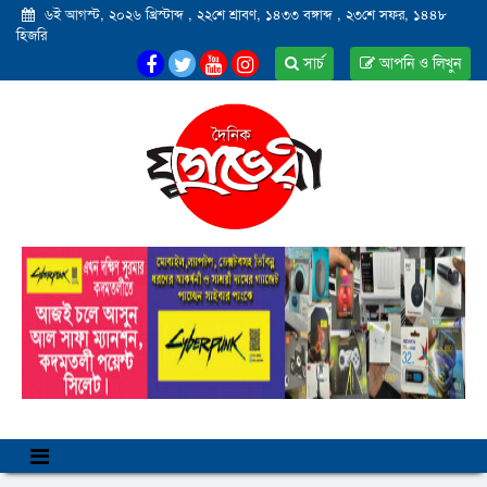
৬ই আগস্ট, ২০২৬ খ্রিস্টাব্দ
,
২২শে শ্রাবণ, ১৪৩৩ বঙ্গাব্দ
,
২৩শে সফর, ১৪৪৮
হিজরি
সার্চ
আপনি ও লিখুন