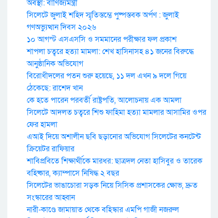
অবস্থা: বাণিজ্যমন্ত্রী
সিলেটে জুলাই শহিদ স্মৃতিস্তম্ভে পুষ্পস্তবক অর্পণ : জুলাই
গণঅভ্যুত্থান দিবস ২০২৬
১০ আগস্ট এসএসসি ও সমমানের পরীক্ষার ফল প্রকাশ
শাপলা চত্বরে হত্যা মামলা: শেখ হাসিনাসহ ৪১ জনের বিরুদ্ধে
আনুষ্ঠানিক অভিযোগ
বিরোধীদলের পতন শুরু হয়েছে, ১১ দল এখন ৯ দলে গিয়ে
ঠেকেছে: রাশেদ খান
কে হতে পারেন পরবর্তী রাষ্ট্রপতি, আলোচনায় এক আমলা
সিলেটে আদলত চত্বরে শিশু ফাহিমা হত্যা মামলার আসামির ওপর
ফের হামলা
এআই দিয়ে অশালীন ছবি ছড়ানোর অভিযোগ সিলেটের কনটেন্ট
ক্রিয়েটর রাফিয়ার
শাবিপ্রবিতে শিক্ষার্থীকে মারধর: ছাত্রদল নেতা হাসিবুর ও তারেক
বহিষ্কার, ক্যাম্পাসে নিষিদ্ধ ২ বছর
সিলেটের ভাঙাচোরা সড়ক নিয়ে সিসিক প্রশাসকের ক্ষোভ, দ্রুত
সংস্কারের আহ্বান
নারী-কাণ্ডে জামায়াত থেকে বহিস্কার এমপি গাজী নজরুল