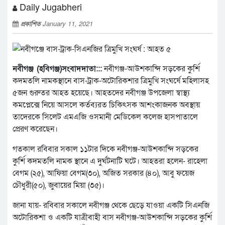
Daily Jugabheri
প্রকাশিত
January 11, 2021
নবীগঞ্জ (হবিগঞ্জ)সংবাদদাতা:::
নবীগঞ্জ-আউশকান্দি সড়কের কুর্শি
কদমতলি নামকস্থানে বাস-ট্রাক-অটোরিকশার ত্রিমুখি সংঘর্ষে মহিলাসহ
৫জন গুরুতর আহত হয়েছে। আহতদের নবীগঞ্জ উপজেলা স্বাস্থ্য
কমপ্লেক্সে নিয়ে আসলে কর্তব্যরত চিকিৎসক আশংকাজনক অবস্থায়
তাদেরকে সিলেট এমএজি ওসমানী মেডিকেল কলেজ হাসপাতালে
প্রেরণ করেছেন।
গতকাল রবিবার সকাল ১১টার দিকে নবীগঞ্জ-আউশকান্দি সড়কের
কুর্শি কদমতলি নামক স্থানে এ দুর্ঘটনাটি ঘটে। আহতরা হলেন- রাহেলা
বেগম (২৫), আফিয়া বেগম(৩০), অজিত সরকার (৪০), আবু ফয়েজ
চৌধুরী(৫০), জুবায়ের মিয়া (৩৫)।
জানা যায়- রবিবার সকালে নবীগঞ্জ থেকে ছেড়ে যাওয়া একটি সিএনজি
অটোরিকশা ও একটি যাত্রীবাহী বাস নবীগঞ্জ-আউশকান্দি সড়কের কুর্শি