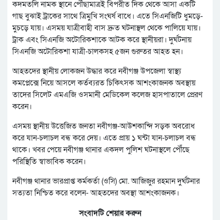
কদমতলি নামক স্থানে পৌঁছামাত্রই বিপরীত দিক থেকে আসা একটি
গাছ বুঝাই ট্রাকের সাথে ত্রিমুখি সংঘর্ষ বাধে। এতে সিএনজিটি ধুমড়ে-
মুচড়ে যায়। এসময় যাত্রীবাহী বাস দ্রুত ঘটনাস্থল থেকে পালিয়ে যায়।
ট্রাক এবং সিএনজি অটোরিকশাকে আটক করে স্থানীয়রা। দুর্ঘটনায়
সিএনজি অটোরিকশা যাত্রী-চালকসহ ৫জন গুরুতর আহত হন।
আহতদের স্থানীয় লোকজন উদ্ধার করে নবীগঞ্জ উপজেলা স্বাস্থ্য
কমপ্লেক্সে নিয়ে আসলে কর্তব্যরত চিকিৎসক আশংকাজনক অবস্থায়
তাদের সিলেট এমএজি ওসমানী মেডিকেল কলেজ হাসপাতালে প্রেরণ
করেন।
এসময় স্থানীয় উত্তেজিত জনতা নবীগঞ্জ-আউশকান্দি সড়ক অবরোধ
করে যান-চলাচল বন্ধ করে দেয়। এতে প্রায় ১ ঘন্টা যান-চলাচল বন্ধ
থাকে। খবর পেয়ে নবীগঞ্জ থানার একদল পুলিশ ঘটনাস্থলে পৌঁছে
পরিস্থিতি স্বাভাবিক করেন।
নবীগঞ্জ থানার ভারপ্রাপ্ত কর্মকর্তা (ওসি) মো. আজিজুর রহমান দুর্ঘটনার
সত্যতা নিশ্চিত করে বলেন- আহতদের অবস্থা আশংকাজনক।
সংবাদটি শেয়ার করুন