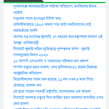
সুনামগঞ্জে কলেজছাত্রীকে ধর্ষণের অভিযোগ, মসজিদের ইমাম
গ্রেপ্তার
সড়কের পাশে হাওড়ের টাটকা মাছ
মৌলভীবাজারে ১২০০ কমলা গাছ কাটা বনবিভাগের সেই
কর্মকর্তাকে বদলি
দেশের বড় চ্যালেঞ্জ জ্বালানি, ১৭ বছরের অব্যবস্থাপনার কারণে এই
অবস্থা: বাণিজ্যমন্ত্রী
সিলেটে জুলাই শহিদ স্মৃতিস্তম্ভে পুষ্পস্তবক অর্পণ : জুলাই
গণঅভ্যুত্থান দিবস ২০২৬
১০ আগস্ট এসএসসি ও সমমানের পরীক্ষার ফল প্রকাশ
শাপলা চত্বরে হত্যা মামলা: শেখ হাসিনাসহ ৪১ জনের বিরুদ্ধে
আনুষ্ঠানিক অভিযোগ
বিরোধীদলের পতন শুরু হয়েছে, ১১ দল এখন ৯ দলে গিয়ে
ঠেকেছে: রাশেদ খান
কে হতে পারেন পরবর্তী রাষ্ট্রপতি, আলোচনায় এক আমলা
সিলেটে আদলত চত্বরে শিশু ফাহিমা হত্যা মামলার আসামির ওপর
ফের হামলা