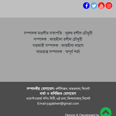
সম্পাদক মণ্ডলীর সভাপতি : নূরুর রশীদ চৌধুরী
সম্পাদক : ফাহমীদা রশীদ চৌধুরী
সহকারী সম্পাদক : ফাহমীনা নাহাস
ভারপ্রাপ্ত সম্পাদক : অপূর্ব শর্মা
সম্পাদকীয় যােগাযোগ-
রশীদিস্তান, আম্বরখানা, সিলেট
বার্তা ও বাণিজ্যিক যোগাযােগ
ওয়েস্টওয়ার্ল্ড শপিং সিটি, ৬ষ্ঠ তলা, জিন্দাবাজার, সিলেট
Email-jugabheri@gmail.com
Design & Developed by
best-bd