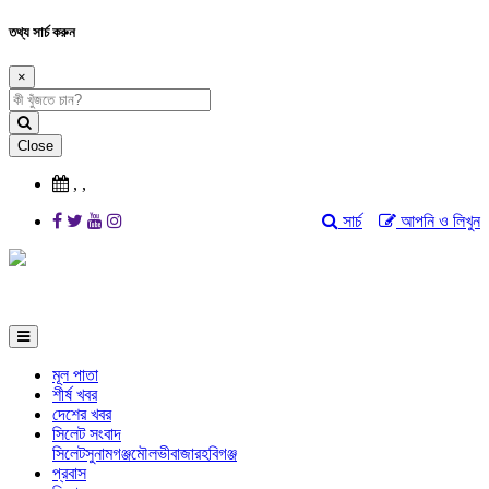
তথ্য সার্চ করুন
×
Close
,
,
সার্চ
আপনি ও লিখুন
মূল পাতা
শীর্ষ খবর
দেশের খবর
সিলেট সংবাদ
সিলেট
সুনামগঞ্জ
মৌলভীবাজার
হবিগঞ্জ
প্রবাস