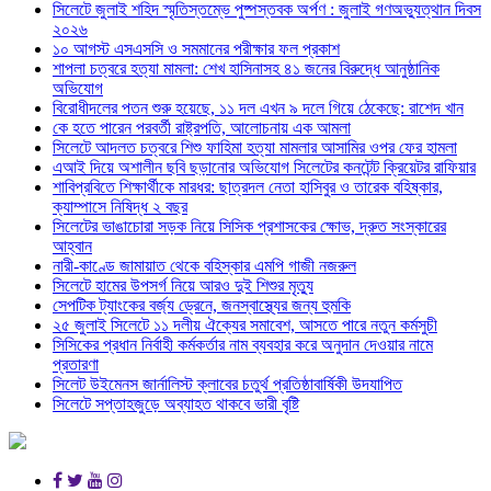
সিলেটে জুলাই শহিদ স্মৃতিস্তম্ভে পুষ্পস্তবক অর্পণ : জুলাই গণঅভ্যুত্থান দিবস
২০২৬
১০ আগস্ট এসএসসি ও সমমানের পরীক্ষার ফল প্রকাশ
শাপলা চত্বরে হত্যা মামলা: শেখ হাসিনাসহ ৪১ জনের বিরুদ্ধে আনুষ্ঠানিক
অভিযোগ
বিরোধীদলের পতন শুরু হয়েছে, ১১ দল এখন ৯ দলে গিয়ে ঠেকেছে: রাশেদ খান
কে হতে পারেন পরবর্তী রাষ্ট্রপতি, আলোচনায় এক আমলা
সিলেটে আদলত চত্বরে শিশু ফাহিমা হত্যা মামলার আসামির ওপর ফের হামলা
এআই দিয়ে অশালীন ছবি ছড়ানোর অভিযোগ সিলেটের কনটেন্ট ক্রিয়েটর রাফিয়ার
শাবিপ্রবিতে শিক্ষার্থীকে মারধর: ছাত্রদল নেতা হাসিবুর ও তারেক বহিষ্কার,
ক্যাম্পাসে নিষিদ্ধ ২ বছর
সিলেটের ভাঙাচোরা সড়ক নিয়ে সিসিক প্রশাসকের ক্ষোভ, দ্রুত সংস্কারের
আহ্বান
নারী-কাণ্ডে জামায়াত থেকে বহিস্কার এমপি গাজী নজরুল
সিলেটে হামের উপসর্গ নিয়ে আরও দুই শিশুর মৃত্যু
সেপটিক ট্যাংকের বর্জ্য ড্রেনে, জনস্বাস্থ্যের জন্য হুমকি
২৫ জুলাই সিলেটে ১১ দলীয় ঐক্যের সমাবেশ, আসতে পারে নতুন কর্মসুচী
সিসিকের প্রধান নির্বাহী কর্মকর্তার নাম ব্যবহার করে অনুদান দেওয়ার নামে
প্রতারণা
সিলেট উইমেনস জার্নালিস্ট ক্লাবের চতুর্থ প্রতিষ্ঠাবার্ষিকী উদযাপিত
সিলেটে সপ্তাহজুড়ে অব্যাহত থাকবে ভারী বৃষ্টি