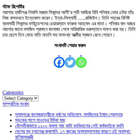
স্টাফ রিপোর্টার
নয়াগায় হাজীগঞ্জ নিবাসি মরহুম সিকান্দর আলী’র স্থী আছিরা বিবি শনিবার ভোর ৫টায় তাঁর
নিজ বাসভবনে ইন্তেকাল করেন। ইন্না-লিল্লাহী …..রাজিউন। তিনি শহরের বিশিষ্ট
ব্যবসায়ী সিকান্দর ফাউন্ডেশনের চেয়ারম্যান ফারুক আহমেদ এর মাতা। শনিবার বাদ আছর
নয়াগায় জামে মসজিদ প্রাঙ্গনে জানাজা শেষে পারিবারিক গুরুস্তানে দাফন করা হয়। তিনি
চার ছেলে তিন মেয়ে নাতি নাতনি সহ অসংখ্য আত্মীয় স্বজন রেখে গেছেন।
সংবাদটি শেয়ার করুন
Categories
Categories
সাম্প্রতিক সংবাদ
সুনামগঞ্জে কলেজছাত্রীকে ধর্ষণের অভিযোগ, মসজিদের ইমাম গ্রেপ্তার
সড়কের পাশে হাওড়ের টাটকা মাছ
মৌলভীবাজারে ১২০০ কমলা গাছ কাটা বনবিভাগের সেই কর্মকর্তাকে বদলি
দেশের বড় চ্যালেঞ্জ জ্বালানি, ১৭ বছরের অব্যবস্থাপনার কারণে এই অবস্থা:
বাণিজ্যমন্ত্রী