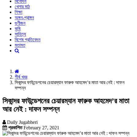
বিনোদন
খেলার মাঠ
শিক্ষা
অঙ্গন-প্রাঙ্গন
গুণীজন
কৃষি
সাহিত্য
বিশেষ প্রতিবেদন
মতামত
শীর্ষ খবর
সিকান্দর ফাউন্ডেশনের চেয়ারম্যান ফারুক আহমেদ’র মাতা আর নেই : দাফন
সম্পন্ন
সিকান্দর ফাউন্ডেশনের চেয়ারম্যান ফারুক আহমেদ’র মাতা
আর নেই : দাফন সম্পন্ন
Daily Jugabheri
প্রকাশিত
February 27, 2021