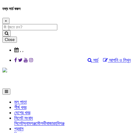
তথ্য সার্চ করুন
×
Close
,
,
সার্চ
আপনি ও লিখুন
মূল পাতা
শীর্ষ খবর
দেশের খবর
সিলেট সংবাদ
সিলেট
সুনামগঞ্জ
মৌলভীবাজার
হবিগঞ্জ
প্রবাস