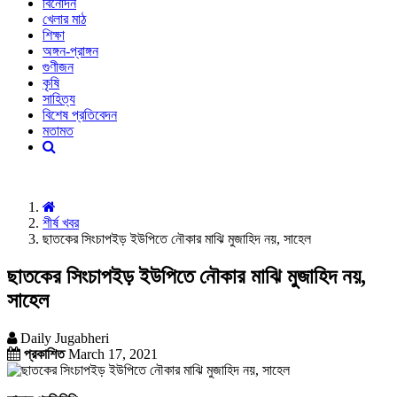
বিনোদন
খেলার মাঠ
শিক্ষা
অঙ্গন-প্রাঙ্গন
গুণীজন
কৃষি
সাহিত্য
বিশেষ প্রতিবেদন
মতামত
শীর্ষ খবর
ছাতকের সিংচাপইড় ইউপিতে নৌকার মাঝি মুজাহিদ নয়, সাহেল
ছাতকের সিংচাপইড় ইউপিতে নৌকার মাঝি মুজাহিদ নয়,
সাহেল
Daily Jugabheri
প্রকাশিত
March 17, 2021