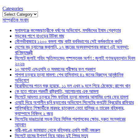
Categories
Categories
সাম্প্রতিক সংবাদ
সুনামগঞ্জে কলেজছাত্রীকে ধর্ষণের অভিযোগ, মসজিদের ইমাম গ্রেপ্তার
সড়কের পাশে হাওড়ের টাটকা মাছ
মৌলভীবাজারে ১২০০ কমলা গাছ কাটা বনবিভাগের সেই কর্মকর্তাকে বদলি
দেশের বড় চ্যালেঞ্জ জ্বালানি, ১৭ বছরের অব্যবস্থাপনার কারণে এই অবস্থা:
বাণিজ্যমন্ত্রী
সিলেটে জুলাই শহিদ স্মৃতিস্তম্ভে পুষ্পস্তবক অর্পণ : জুলাই গণঅভ্যুত্থান দিবস
২০২৬
১০ আগস্ট এসএসসি ও সমমানের পরীক্ষার ফল প্রকাশ
শাপলা চত্বরে হত্যা মামলা: শেখ হাসিনাসহ ৪১ জনের বিরুদ্ধে আনুষ্ঠানিক
অভিযোগ
বিরোধীদলের পতন শুরু হয়েছে, ১১ দল এখন ৯ দলে গিয়ে ঠেকেছে: রাশেদ খান
কে হতে পারেন পরবর্তী রাষ্ট্রপতি, আলোচনায় এক আমলা
সিলেটে আদলত চত্বরে শিশু ফাহিমা হত্যা মামলার আসামির ওপর ফের হামলা
এআই দিয়ে অশালীন ছবি ছড়ানোর অভিযোগ সিলেটের কনটেন্ট ক্রিয়েটর রাফিয়ার
শাবিপ্রবিতে শিক্ষার্থীকে মারধর: ছাত্রদল নেতা হাসিবুর ও তারেক বহিষ্কার,
ক্যাম্পাসে নিষিদ্ধ ২ বছর
সিলেটের ভাঙাচোরা সড়ক নিয়ে সিসিক প্রশাসকের ক্ষোভ, দ্রুত সংস্কারের
আহ্বান
নারী-কাণ্ডে জামায়াত থেকে বহিস্কার এমপি গাজী নজরুল
সিলেটে হামের উপসর্গ নিয়ে আরও দুই শিশুর মৃত্যু