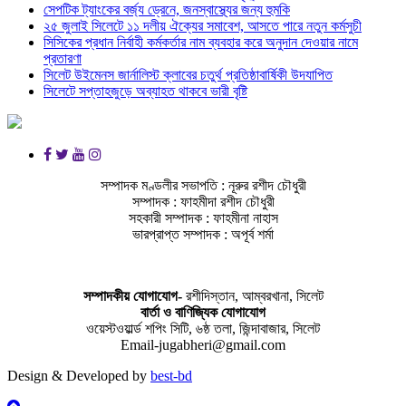
সেপটিক ট্যাংকের বর্জ্য ড্রেনে, জনস্বাস্থ্যের জন্য হুমকি
২৫ জুলাই সিলেটে ১১ দলীয় ঐক্যের সমাবেশ, আসতে পারে নতুন কর্মসুচী
সিসিকের প্রধান নির্বাহী কর্মকর্তার নাম ব্যবহার করে অনুদান দেওয়ার নামে
প্রতারণা
সিলেট উইমেনস জার্নালিস্ট ক্লাবের চতুর্থ প্রতিষ্ঠাবার্ষিকী উদযাপিত
সিলেটে সপ্তাহজুড়ে অব্যাহত থাকবে ভারী বৃষ্টি
সম্পাদক মণ্ডলীর সভাপতি : নূরুর রশীদ চৌধুরী
সম্পাদক : ফাহমীদা রশীদ চৌধুরী
সহকারী সম্পাদক : ফাহমীনা নাহাস
ভারপ্রাপ্ত সম্পাদক : অপূর্ব শর্মা
সম্পাদকীয় যােগাযোগ-
রশীদিস্তান, আম্বরখানা, সিলেট
বার্তা ও বাণিজ্যিক যোগাযােগ
ওয়েস্টওয়ার্ল্ড শপিং সিটি, ৬ষ্ঠ তলা, জিন্দাবাজার, সিলেট
Email-jugabheri@gmail.com
Design & Developed by
best-bd