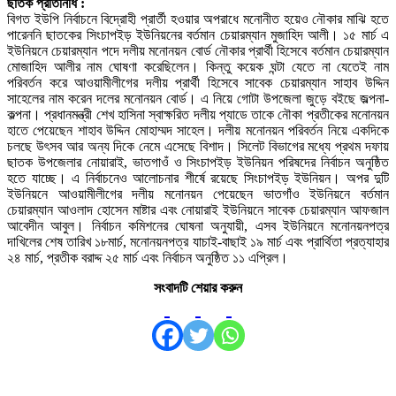
ছাতক প্রতিনিধি :
বিগত ইউপি নির্বাচনে বিদ্রোহী প্রার্তী হওয়ার অপরাধে মনোনীত হয়েও নৌকার মাঝি হতে
পারেননি ছাতকের সিংচাপইড় ইউনিয়নের বর্তমান চেয়ারম্যান মুজাহিদ আলী। ১৫ মার্চ এ
ইউনিয়নে চেয়ারম্যান পদে দলীয় মনোনয়ন বোর্ড নৌকার প্রার্থী হিসেবে বর্তমান চেয়ারম্যান
মোজাহিদ আলীর নাম ঘোষণা করেছিলেন। কিন্তু কয়েক ঘন্টা যেতে না যেতেই নাম
পরিবর্তন করে আওয়ামীলীগের দলীয় প্রার্থী হিসেবে সাবেক চেয়ারম্যান সাহাব উদ্দিন
সাহেলের নাম করেন দলের মনোনয়ন বোর্ড। এ নিয়ে গোটা উপজেলা জুড়ে বইছে জল্পনা-
কল্পনা। প্রধানমন্ত্রী শেখ হাসিনা স্বাক্ষরিত দলীয় প্যাডে তাকে নৌকা প্রতীকের মনোনয়ন
হাতে পেয়েছেন শাহাব উদ্দিন মোহাম্মদ সাহেল। দলীয় মনোনয়ন পরিবর্তন নিয়ে একদিকে
চলছে উৎসব আর অন্য দিকে নেমে এসেছে বিশাদ। সিলেট বিভাগের মধ্যে প্রথম দফায়
ছাতক উপজেলার নোয়ারাই, ভাতগাওঁ ও সিংচাপইড় ইউনিয়ন পরিষদের নির্বাচন অনুষ্ঠিত
হতে যাচ্ছে। এ নির্বাচনেও আলোচনার শীর্ষে রয়েছে সিংচাপইড় ইউনিয়ন। অপর দুটি
ইউনিয়নে আওয়ামীলীগের দলীয় মনোনয়ন পেয়েছেন ভাতগাঁও ইউনিয়নে বর্তমান
চেয়ারম্যান আওলাদ হোসেন মাষ্টার এবং নোয়ারাই ইউনিয়নে সাবেক চেয়ারম্যান আফজাল
আবেদীন আবুল। নির্বাচন কমিশনের ঘোষনা অনুযায়ী, এসব ইউনিয়নে মনোনয়নপত্র
দাখিলের শেষ তারিখ ১৮মার্চ, মনোনয়নপত্র যাচাই-বাছাই ১৯ মার্চ এবং প্রার্থিতা প্রত্যাহার
২৪ মার্চ, প্রতীক বরাদ্দ ২৫ মার্চ এবং নির্বাচন অনুষ্ঠিত ১১ এপ্রিল।
সংবাদটি শেয়ার করুন