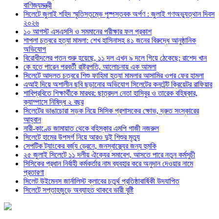
বাণিজ্যমন্ত্রী
সিলেটে জুলাই শহিদ স্মৃতিস্তম্ভে পুষ্পস্তবক অর্পণ : জুলাই গণঅভ্যুত্থান দিবস
২০২৬
১০ আগস্ট এসএসসি ও সমমানের পরীক্ষার ফল প্রকাশ
শাপলা চত্বরে হত্যা মামলা: শেখ হাসিনাসহ ৪১ জনের বিরুদ্ধে আনুষ্ঠানিক
অভিযোগ
বিরোধীদলের পতন শুরু হয়েছে, ১১ দল এখন ৯ দলে গিয়ে ঠেকেছে: রাশেদ খান
কে হতে পারেন পরবর্তী রাষ্ট্রপতি, আলোচনায় এক আমলা
সিলেটে আদলত চত্বরে শিশু ফাহিমা হত্যা মামলার আসামির ওপর ফের হামলা
এআই দিয়ে অশালীন ছবি ছড়ানোর অভিযোগ সিলেটের কনটেন্ট ক্রিয়েটর রাফিয়ার
শাবিপ্রবিতে শিক্ষার্থীকে মারধর: ছাত্রদল নেতা হাসিবুর ও তারেক বহিষ্কার,
ক্যাম্পাসে নিষিদ্ধ ২ বছর
সিলেটের ভাঙাচোরা সড়ক নিয়ে সিসিক প্রশাসকের ক্ষোভ, দ্রুত সংস্কারের
আহ্বান
নারী-কাণ্ডে জামায়াত থেকে বহিস্কার এমপি গাজী নজরুল
সিলেটে হামের উপসর্গ নিয়ে আরও দুই শিশুর মৃত্যু
সেপটিক ট্যাংকের বর্জ্য ড্রেনে, জনস্বাস্থ্যের জন্য হুমকি
২৫ জুলাই সিলেটে ১১ দলীয় ঐক্যের সমাবেশ, আসতে পারে নতুন কর্মসুচী
সিসিকের প্রধান নির্বাহী কর্মকর্তার নাম ব্যবহার করে অনুদান দেওয়ার নামে
প্রতারণা
সিলেট উইমেনস জার্নালিস্ট ক্লাবের চতুর্থ প্রতিষ্ঠাবার্ষিকী উদযাপিত
সিলেটে সপ্তাহজুড়ে অব্যাহত থাকবে ভারী বৃষ্টি