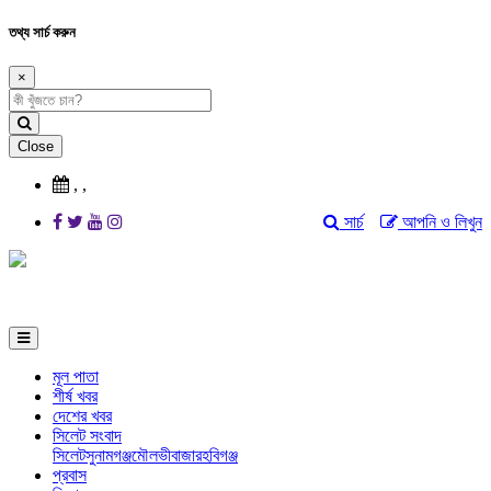
তথ্য সার্চ করুন
×
Close
,
,
সার্চ
আপনি ও লিখুন
মূল পাতা
শীর্ষ খবর
দেশের খবর
সিলেট সংবাদ
সিলেট
সুনামগঞ্জ
মৌলভীবাজার
হবিগঞ্জ
প্রবাস