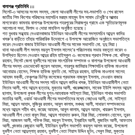
বালাগঞ্জ প্রতিনিধি :::
সিলেট-৩ আসনের সংসদ সদস্য, জেলা আওয়ামী লীগের সহ-সভাপতি ও শেখ রাসেল
জাতীয় শিশু কিশোর পরিষদের মহাসচিব মরহুম মাহমুদ উস সামাদ চৌধুরী‘র আত্মার
মাগফেরাত কামনায় বালাগঞ্জ উপজেলার গহরপুরের সিরাজপুর গ্রামে এক স্মৃতিচারণমূলক
আলোচনা সভা, মিলাদ ও দোয়া মাহফিল অনুষ্ঠিত হয়েছে।
গত বুধবার সন্ধ্যায় দেওয়ানবাজার ইউনিয়ন আওয়ামী লীগের সদস্যসচিব আব্দুল কাদির
খসরু’র বাড়ীতে তাঁহার পারিবারিক উদ্যোগে এ উপলক্ষে আয়োজিত অনুষ্ঠানে সভাপতিত্ব
করেন দেওয়ান বাজার ইউনিয়ন আওয়ামী লীগের সাবেক সভাপতি মো. দুদু মিয়া।
থানা আওয়ামী লীগ সদস্য ময়নুল ইসলাম সালেহ’র পরিচালনায় সভায় বক্তৃতা করেন ও
উপস্থিত ছিলেন দেওয়ান আব্দুর রহিম হাইস্কুল এ- কলেজের প্রধান শিক্ষক মো. খলিলুর
রহমান, সিলেট জেলা যুবলীগের সাবেক সাংগঠনিক সম্পাদক ও বালাগঞ্জ উপজেলা আওয়ামী
লীগের সদস্য এডভোকেট জুয়েল আহমদ, গহরপুর জামিয়ার শিক্ষাসচিব হাফিজ মাওলানা
আনোয়ার হোসেন, শিক্ষক হাফিজ মুফতি মো. সাইদুর রহমান, হাফিজ মাওলানা সালেহ
আহমদ মক্কী, ফেঞ্চুগঞ্জ ডিগ্রি কলেজের প্রভাষক নাজমুল ইসলাম, দেওয়ান বাজার
ইউনিয়ন আওয়ামী লীগের সদস্য সচিব আব্দুল কাদির খসরু, ইউনিয়ন আওয়ামীলীগ নেতা
সিতাব আলী, শাহ আব্দুস ছত্তার, মুক্তার আলী, খছরুজ্জামান, সাবেক ইউপি সদস্য আব্দুস
ছালাম, উপজেলা কৃষক লীগের যুগ্ন-আহবায়ক সাইস্তা মিয়া, ই্উনিয়ন শাখার সভাপতি
মতাহির আলী, ওয়ার্ড আওয়ামী লীগের সভাপতিদের মধ্যে নেছাওর আলী, মো. সাইস্তা
মিয়া, আব্দুল আহাদ, মুজিবুর রহমান, আবুল কালাম, মখদ্দছ আলী, সাধারণ সম্পাদকদের
মধ্যে আব্দুস শহীদ খান, কয়েছ আহমদ, আবুল কালাম, আব্দুল আহাদ, খায়রুল ইসলাম,
আওয়ামী লীগ নেতা বাবুল মিয়া, আব্দুস শাহাদাত রুকন, হিরা মিয়া, লোকমান হোসেন, তুরন
মিয়া, আজমল আলী, শফিক মিয়া, ময়নুল ইসলাম, ইব্রাহিম আলী, মুজাহিদ আলী, আফতাব
আলী, খন্দকার রেজুয়ান আলী, ইউনিয়ন যুবলীগ সভাপতি কয়সুল আলম কয়েছ, উপজেলা
যুবলীগ নেতা আব্দুল্লাহ্ রহমান, যুবলীগ নেতা গিয়াস উদ্দিন ছুটন, সেবুল মিয়া, মুক্তার