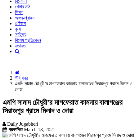
বিনোদন
খেলার মাঠ
শিক্ষা
অঙ্গন-প্রাঙ্গন
গুণীজন
কৃষি
সাহিত্য
বিশেষ প্রতিবেদন
মতামত
শীর্ষ খবর
এমপি সামাদ চৌধুরী’র মাগফেরাত কামনায় বালাগঞ্জের সিরাজপুর গ্রামে মিলাদ ও
দোয়া
এমপি সামাদ চৌধুরী’র মাগফেরাত কামনায় বালাগঞ্জের
সিরাজপুর গ্রামে মিলাদ ও দোয়া
Daily Jugabheri
প্রকাশিত
March 18, 2021