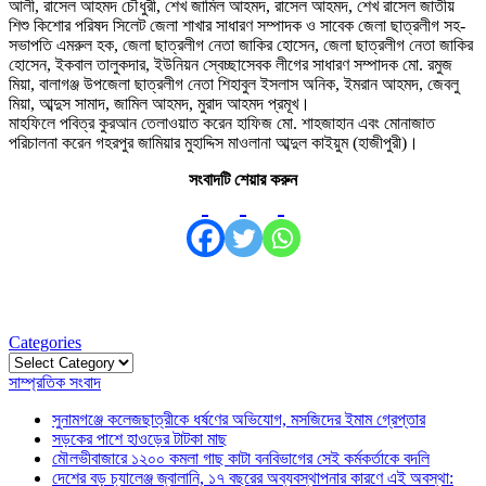
আলী, রাসেল আহমদ চৌধুরী, শেখ জামিল আহমদ, রাসেল আহমদ, শেখ রাসেল জাতীয়
শিশু কিশোর পরিষদ সিলেট জেলা শাখার সাধারণ সম্পাদক ও সাবেক জেলা ছাত্রলীগ সহ-
সভাপতি এমরুল হক, জেলা ছাত্রলীগ নেতা জাকির হোসেন, জেলা ছাত্রলীগ নেতা জাকির
হোসেন, ইকবাল তালুকদার, ইউনিয়ন স্বেচ্ছাসেবক লীগের সাধারণ সম্পাদক মো. রমুজ
মিয়া, বালাগঞ্জ উপজেলা ছাত্রলীগ নেতা শিহাবুল ইসলাস অনিক, ইমরান আহমদ, জেবলু
মিয়া, আব্দুস সামাদ, জামিল আহমদ, মুরাদ আহমদ প্রমূখ।
মাহফিলে পবিত্র কুরআন তেলাওয়াত করেন হাফিজ মো. শাহজাহান এবং মোনাজাত
পরিচালনা করেন গহরপুর জামিয়ার মুহাদ্দিস মাওলানা আব্দুল কাইয়ুম (হাজীপুরী)।
সংবাদটি শেয়ার করুন
Categories
Categories
সাম্প্রতিক সংবাদ
সুনামগঞ্জে কলেজছাত্রীকে ধর্ষণের অভিযোগ, মসজিদের ইমাম গ্রেপ্তার
সড়কের পাশে হাওড়ের টাটকা মাছ
মৌলভীবাজারে ১২০০ কমলা গাছ কাটা বনবিভাগের সেই কর্মকর্তাকে বদলি
দেশের বড় চ্যালেঞ্জ জ্বালানি, ১৭ বছরের অব্যবস্থাপনার কারণে এই অবস্থা: