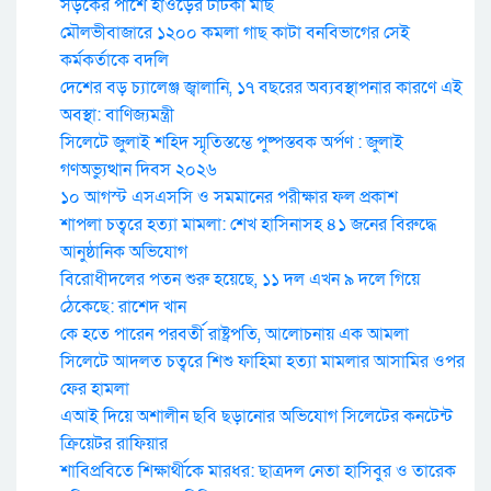
সড়কের পাশে হাওড়ের টাটকা মাছ
মৌলভীবাজারে ১২০০ কমলা গাছ কাটা বনবিভাগের সেই
কর্মকর্তাকে বদলি
দেশের বড় চ্যালেঞ্জ জ্বালানি, ১৭ বছরের অব্যবস্থাপনার কারণে এই
অবস্থা: বাণিজ্যমন্ত্রী
সিলেটে জুলাই শহিদ স্মৃতিস্তম্ভে পুষ্পস্তবক অর্পণ : জুলাই
গণঅভ্যুত্থান দিবস ২০২৬
১০ আগস্ট এসএসসি ও সমমানের পরীক্ষার ফল প্রকাশ
শাপলা চত্বরে হত্যা মামলা: শেখ হাসিনাসহ ৪১ জনের বিরুদ্ধে
আনুষ্ঠানিক অভিযোগ
বিরোধীদলের পতন শুরু হয়েছে, ১১ দল এখন ৯ দলে গিয়ে
ঠেকেছে: রাশেদ খান
কে হতে পারেন পরবর্তী রাষ্ট্রপতি, আলোচনায় এক আমলা
সিলেটে আদলত চত্বরে শিশু ফাহিমা হত্যা মামলার আসামির ওপর
ফের হামলা
এআই দিয়ে অশালীন ছবি ছড়ানোর অভিযোগ সিলেটের কনটেন্ট
ক্রিয়েটর রাফিয়ার
শাবিপ্রবিতে শিক্ষার্থীকে মারধর: ছাত্রদল নেতা হাসিবুর ও তারেক