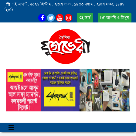
৭ই আগস্ট, ২০২৬ খ্রিস্টাব্দ
,
২৩শে শ্রাবণ, ১৪৩৩ বঙ্গাব্দ
,
২৪শে সফর, ১৪৪৮
হিজরি
সার্চ
আপনি ও লিখুন