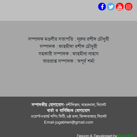
সম্পাদক মণ্ডলীর সভাপতি : নূরুর রশীদ চৌধুরী
সম্পাদক : ফাহমীদা রশীদ চৌধুরী
সহকারী সম্পাদক : ফাহমীনা নাহাস
ভারপ্রাপ্ত সম্পাদক : অপূর্ব শর্মা
সম্পাদকীয় যােগাযোগ-
রশীদিস্তান, আম্বরখানা, সিলেট
বার্তা ও বাণিজ্যিক যোগাযােগ
ওয়েস্টওয়ার্ল্ড শপিং সিটি, ৬ষ্ঠ তলা, জিন্দাবাজার, সিলেট
Email-jugabheri@gmail.com
Design & Developed by
best-bd