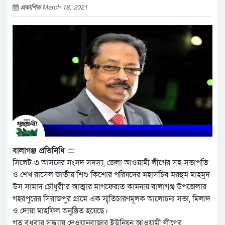
প্রকাশিত
March 18, 2021
বালাগঞ্জ প্রতিনিধি :::
সিলেট-৩ আসনের সংসদ সদস্য, জেলা আওয়ামী লীগের সহ-সভাপতি
ও শেখ রাসেল জাতীয় শিশু কিশোর পরিষদের মহাসচিব মরহুম মাহমুদ
উস সামাদ চৌধুরী‘র আত্মার মাগফেরাত কামনায় বালাগঞ্জ উপজেলার
গহরপুরের সিরাজপুর গ্রামে এক স্মৃতিচারণমূলক আলোচনা সভা, মিলাদ
ও দোয়া মাহফিল অনুষ্ঠিত হয়েছে।
গত বুধবার সন্ধ্যায় দেওয়ানবাজার ইউনিয়ন আওয়ামী লীগের