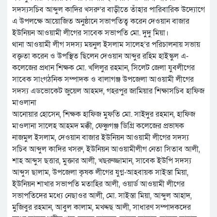
সদস্যসচিব আব্দুল কাদির খসরু’র বাড়ীতে তাঁহার পারিবারিক উদ্যোগে
এ উপলক্ষে আয়োজিত অনুষ্ঠানে সভাপতিত্ব করেন দেওয়ান বাজার
ইউনিয়ন আওয়ামী লীগের সাবেক সভাপতি মো. দুদু মিয়া।
থানা আওয়ামী লীগ সদস্য ময়নুল ইসলাম সালেহ’র পরিচালনায় সভায়
বক্তৃতা করেন ও উপস্থিত ছিলেন দেওয়ান আব্দুর রহিম হাইস্কুল এ-
কলেজের প্রধান শিক্ষক মো. খলিলুর রহমান, সিলেট জেলা যুবলীগের
সাবেক সাংগঠনিক সম্পাদক ও বালাগঞ্জ উপজেলা আওয়ামী লীগের
সদস্য এডভোকেট জুয়েল আহমদ, গহরপুর জামিয়ার শিক্ষাসচিব হাফিজ
মাওলানা
আনোয়ার হোসেন, শিক্ষক হাফিজ মুফতি মো. সাইদুর রহমান, হাফিজ
মাওলানা সালেহ আহমদ মক্কী, ফেঞ্চুগঞ্জ ডিগ্রি কলেজের প্রভাষক
নাজমুল ইসলাম, দেওয়ান বাজার ইউনিয়ন আওয়ামী লীগের সদস্য
সচিব আব্দুল কাদির খসরু, ইউনিয়ন আওয়ামীলীগ নেতা সিতাব আলী,
শাহ আব্দুস ছত্তার, মুক্তার আলী, খছরুজ্জামান, সাবেক ইউপি সদস্য
আব্দুস ছালাম, উপজেলা কৃষক লীগের যুগ্ন-আহবায়ক সাইস্তা মিয়া,
ই্উনিয়ন শাখার সভাপতি মতাহির আলী, ওয়ার্ড আওয়ামী লীগের
সভাপতিদের মধ্যে নেছাওর আলী, মো. সাইস্তা মিয়া, আব্দুল আহাদ,
মুজিবুর রহমান, আবুল কালাম, মখদ্দছ আলী, সাধারণ সম্পাদকদের