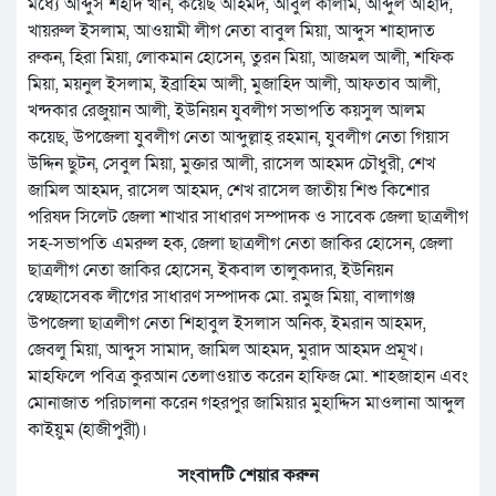
মধ্যে আব্দুস শহীদ খান, কয়েছ আহমদ, আবুল কালাম, আব্দুল আহাদ,
খায়রুল ইসলাম, আওয়ামী লীগ নেতা বাবুল মিয়া, আব্দুস শাহাদাত
রুকন, হিরা মিয়া, লোকমান হোসেন, তুরন মিয়া, আজমল আলী, শফিক
মিয়া, ময়নুল ইসলাম, ইব্রাহিম আলী, মুজাহিদ আলী, আফতাব আলী,
খন্দকার রেজুয়ান আলী, ইউনিয়ন যুবলীগ সভাপতি কয়সুল আলম
কয়েছ, উপজেলা যুবলীগ নেতা আব্দুল্লাহ্ রহমান, যুবলীগ নেতা গিয়াস
উদ্দিন ছুটন, সেবুল মিয়া, মুক্তার আলী, রাসেল আহমদ চৌধুরী, শেখ
জামিল আহমদ, রাসেল আহমদ, শেখ রাসেল জাতীয় শিশু কিশোর
পরিষদ সিলেট জেলা শাখার সাধারণ সম্পাদক ও সাবেক জেলা ছাত্রলীগ
সহ-সভাপতি এমরুল হক, জেলা ছাত্রলীগ নেতা জাকির হোসেন, জেলা
ছাত্রলীগ নেতা জাকির হোসেন, ইকবাল তালুকদার, ইউনিয়ন
স্বেচ্ছাসেবক লীগের সাধারণ সম্পাদক মো. রমুজ মিয়া, বালাগঞ্জ
উপজেলা ছাত্রলীগ নেতা শিহাবুল ইসলাস অনিক, ইমরান আহমদ,
জেবলু মিয়া, আব্দুস সামাদ, জামিল আহমদ, মুরাদ আহমদ প্রমূখ।
মাহফিলে পবিত্র কুরআন তেলাওয়াত করেন হাফিজ মো. শাহজাহান এবং
মোনাজাত পরিচালনা করেন গহরপুর জামিয়ার মুহাদ্দিস মাওলানা আব্দুল
কাইয়ুম (হাজীপুরী)।
সংবাদটি শেয়ার করুন