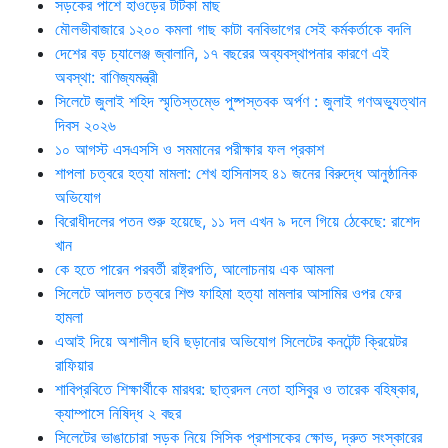
সড়কের পাশে হাওড়ের টাটকা মাছ
মৌলভীবাজারে ১২০০ কমলা গাছ কাটা বনবিভাগের সেই কর্মকর্তাকে বদলি
দেশের বড় চ্যালেঞ্জ জ্বালানি, ১৭ বছরের অব্যবস্থাপনার কারণে এই
অবস্থা: বাণিজ্যমন্ত্রী
সিলেটে জুলাই শহিদ স্মৃতিস্তম্ভে পুষ্পস্তবক অর্পণ : জুলাই গণঅভ্যুত্থান
দিবস ২০২৬
১০ আগস্ট এসএসসি ও সমমানের পরীক্ষার ফল প্রকাশ
শাপলা চত্বরে হত্যা মামলা: শেখ হাসিনাসহ ৪১ জনের বিরুদ্ধে আনুষ্ঠানিক
অভিযোগ
বিরোধীদলের পতন শুরু হয়েছে, ১১ দল এখন ৯ দলে গিয়ে ঠেকেছে: রাশেদ
খান
কে হতে পারেন পরবর্তী রাষ্ট্রপতি, আলোচনায় এক আমলা
সিলেটে আদলত চত্বরে শিশু ফাহিমা হত্যা মামলার আসামির ওপর ফের
হামলা
এআই দিয়ে অশালীন ছবি ছড়ানোর অভিযোগ সিলেটের কনটেন্ট ক্রিয়েটর
রাফিয়ার
শাবিপ্রবিতে শিক্ষার্থীকে মারধর: ছাত্রদল নেতা হাসিবুর ও তারেক বহিষ্কার,
ক্যাম্পাসে নিষিদ্ধ ২ বছর
সিলেটের ভাঙাচোরা সড়ক নিয়ে সিসিক প্রশাসকের ক্ষোভ, দ্রুত সংস্কারের