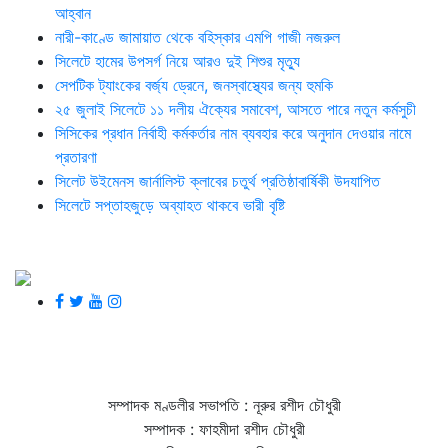
আহ্বান
নারী-কাণ্ডে জামায়াত থেকে বহিস্কার এমপি গাজী নজরুল
সিলেটে হামের উপসর্গ নিয়ে আরও দুই শিশুর মৃত্যু
সেপটিক ট্যাংকের বর্জ্য ড্রেনে, জনস্বাস্থ্যের জন্য হুমকি
২৫ জুলাই সিলেটে ১১ দলীয় ঐক্যের সমাবেশ, আসতে পারে নতুন কর্মসুচী
সিসিকের প্রধান নির্বাহী কর্মকর্তার নাম ব্যবহার করে অনুদান দেওয়ার নামে
প্রতারণা
সিলেট উইমেনস জার্নালিস্ট ক্লাবের চতুর্থ প্রতিষ্ঠাবার্ষিকী উদযাপিত
সিলেটে সপ্তাহজুড়ে অব্যাহত থাকবে ভারী বৃষ্টি
সম্পাদক মণ্ডলীর সভাপতি : নূরুর রশীদ চৌধুরী
সম্পাদক : ফাহমীদা রশীদ চৌধুরী