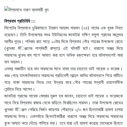
বিশ্বনাথ প্রতিনিধি :::
সিলেটের বিশ্বনাথে চুরিকাঘাতে ইমরান আহমদ সায়মন (২৪) নামের এক যুবক নিহত
হয়েছেন। তিনি উপজেলার সদর ইউনিয়নের জানাইয়া দক্ষিণ মসুলা গ্রামের মছলন্দর
আলীর পুত্র। শনিবার রাত সাড়ে ১০টার দিকে বিশ্বনাথ পৌর শহরের উপজেলা রোডে
(খুদেজা মঁিঞ্জলের পার্শ্ববর্তী রাস্তা) এই ঘটনাটি ঘটে। ধারালো অস্ত্র দিয়ে
সায়মনের বুকের বাম পাশে আঘাত করা হলে অধিক রক্তক্ষরণ হয়ে ঘটনাস্থলেই মারা
যান সায়মন।
এসময় সজ্ঞাহীন হয়ে যান সায়মনের সাথে থাকা তার চাচাতো ভাই লায়েক ও ফয়েজ।
খবর পেয়ে তাৎক্ষনিকভাবে সায়মনের প্রতিবেশী আব্দুল কাদির ঘটনাস্থলে গিয়ে মাটিতে
পড়ে থাকা সায়মনের নিতর দেহ উদ্ধার করে পৌর শহরের সন্ধানী ডায়গনস্টিক
সেন্টারে নিয়ে আসেন।
জানাইয়া গ্রামের সাবেক মেম্বার নূরুল হক জানান, চাচাতো ভাই লায়েক ও ফয়েজকে
সাথে নিয়ে বিশ্বনাথ বাজার থেকে বাড়িতে ফিরছিলেন সায়মন। তারা উপজেলা রোডের
খুদেজা মঁিঞ্জল পেরিয়ে নির্জন জায়গায় পৌছাত্র ২/৩ জন ছিনতাকারী হামলা চালায়
সায়মনের উপর। একপর্যায়ে ছিনতাইকারীরা ধারালো অস্ত্র দিয়ে সায়মনের সায়মনের
বুকে আঘাত করে দৌড়ে পালিয়ে যায়। তবে যারা এই হামলা করেছে তাদেরকে ছিনতে