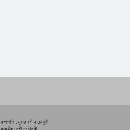
 সভাপতি : নূরুর রশীদ চৌধুরী
 ফাহমীদা রশীদ চৌধুরী