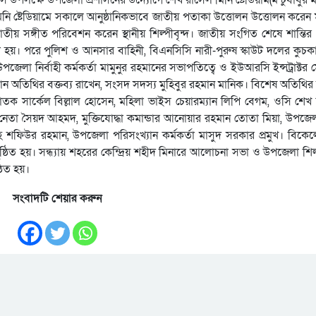
ি ষ্টেডিয়ামে সকালে আনুষ্ঠানিকভাবে জাতীয় পতাকা উত্তোলন উত্তোলন করেন ম
ীয় সঙ্গীত পরিবেশন করেন স্থানীয় শিল্পীবৃন্দ। জাতীয় সংগিত শেষে শান্তির 
করা হয়। পরে পুলিশ ও আনসার বাহিনী, বিএনসিসি নারী-পুরুষ স্কাউট দলের কুচ
য়। উপজেলা নির্বাহী কর্মকর্তা মামুনুর রহমানের সভাপতিত্বে ও ইউআরসি ইন্সট্রাক্টর 
ান অতিথির বক্তব্য রাখেন, সংসদ সদস্য মুহিবুর রহমান মানিক। বিশেষ অতিথির ব
তক সার্কেল বিল্লাল হোসেন, মহিলা ভাইস চেয়ারম্যান লিপি বেগম, ওসি শেখ
ীগ নেতা সৈয়দ আহমদ, মুক্তিযোদ্ধা কমান্ডার আনোয়ার রহমান তোতা মিয়া, উপজেল
হ শফিউর রহমান, উপজেলা পরিসংখ্যান কর্মকর্তা মাসুদ সরকার প্রমুখ। বিকে
নুষ্ঠিত হয়। সন্ধ্যায় শহরের কেন্দ্রিয় শহীদ মিনারে আলোচনা সভা ও উপজেলা শি
ঠিত হয়।
সংবাদটি শেয়ার করুন