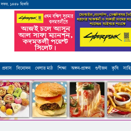
 সফর, ১৪৪৮ হিজরি
প্রবাস
বিনোদন
খেলার মাঠ
শিক্ষা
অঙ্গন-প্রাঙ্গন
গুণীজন
কৃষি
সাহি