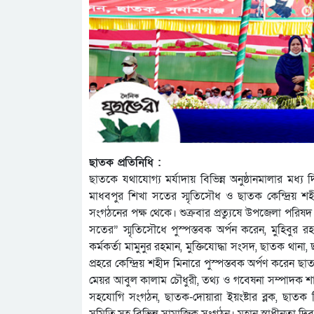
ছাতক প্রতিনিধি :
ছাতকে যথাযোগ্য মর্যাদায় বিভিন্ন অনুষ্ঠানমালার মধ্য
মাধবপুর শিখা সতের স্মৃতিসৌধ ও ছাতক কেন্দ্রিয় শ
সংগঠনের পক্ষ থেকে। শুক্রবার প্রত্যুষে উপজেলা পরিষদ
সতের” স্মৃতিসৌধে পুস্পস্তবক অর্পন করেন, মুহিবুর
কর্মকর্তা মামুনুর রহমান, মুক্তিযোদ্ধা সংসদ, ছাতক থা
প্রহরে কেন্দ্রিয় শহীদ মিনারে পুস্পস্তবক অর্পণ করে
মেয়র আবুল কালাম চৌধুরী, তথ্য ও গবেষনা সম্পাদক
সহযোগি সংগঠন, ছাতক-দোয়ারা ইয়ংষ্টার ব্লক, ছাতক 
সমিতি,সহ বিভিন্ন সামাজিক সংগঠন। মহান স্বাধীনতা দিবস