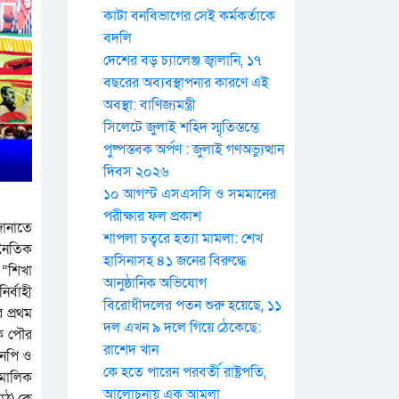
কাটা বনবিভাগের সেই কর্মকর্তাকে
বদলি
দেশের বড় চ্যালেঞ্জ জ্বালানি, ১৭
বছরের অব্যবস্থাপনার কারণে এই
অবস্থা: বাণিজ্যমন্ত্রী
সিলেটে জুলাই শহিদ স্মৃতিস্তম্ভে
পুষ্পস্তবক অর্পণ : জুলাই গণঅভ্যুত্থান
দিবস ২০২৬
১০ আগস্ট এসএসসি ও সমমানের
পরীক্ষার ফল প্রকাশ
জানাতে
শাপলা চত্বরে হত্যা মামলা: শেখ
জনৈতিক
হাসিনাসহ ৪১ জনের বিরুদ্ধে
 ”শিখা
আনুষ্ঠানিক অভিযোগ
র্বাহী
বিরোধীদলের পতন শুরু হয়েছে, ১১
 প্রথম
দল এখন ৯ দলে গিয়ে ঠেকেছে:
দক পৌর
রাশেদ খান
এনপি ও
কে হতে পারেন পরবর্তী রাষ্ট্রপতি,
 মালিক
আলোচনায় এক আমলা
াঠ) কে