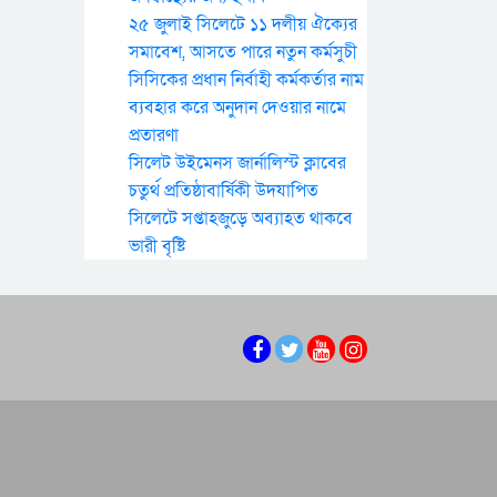
২৫ জুলাই সিলেটে ১১ দলীয় ঐক্যের
সমাবেশ, আসতে পারে নতুন কর্মসুচী
সিসিকের প্রধান নির্বাহী কর্মকর্তার নাম
ব্যবহার করে অনুদান দেওয়ার নামে
প্রতারণা
সিলেট উইমেনস জার্নালিস্ট ক্লাবের
চতুর্থ প্রতিষ্ঠাবার্ষিকী উদযাপিত
সিলেটে সপ্তাহজুড়ে অব্যাহত থাকবে
ভারী বৃষ্টি