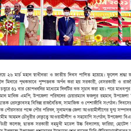
 দিয়ে ২৬ মার্চ মহান স্বাধীনতা ও জাতীয় দিবস পালিত হয়েছে। ফুলেল শ্রদ্ধা 
হীদ মিনারে পৃথকভাবে পুষ্পস্তবক অর্পন করা হয় সরকারী, বেসরকারী ও রা
 চত্ত্বরে ৩১ বার তোপধ্বনির মধ্যেমে দিনটির শুভ সূচান করা হয়। পরে মাধবপুর
 রহমান মানিক এমপি, উপজেলা পরিষদের চেয়ারম্যান ফজলুর রহমান, উপজেলা নি
না, ছাতক প্রেসক্লাবসহ বিভিন্ন রাজনৈতিক, সামাজিক ও পেশাজীবি সংগঠন। দিবসের
ন ছাতক পৌরসভার পক্ষে পৌর পরিষদ, সুনামগঞ্জ জেলা আওয়ামীলীগের যুগ্ম সম্পা
 শামীম আহমদ চৌধুরীর নেতৃত্বে আওয়ামীলীগ ও সহযোগি সংগঠন, উপজেলা বি
ডিগ্রী কলেজ, ছাতক সরকারী বহমুখী মডেল উচ্চ বিদ্যালয়, ফারিয়া, হোটেল
 উপলক্ষে উপজেলা প্রশাসনের উদ্যোগে শেখ রাসেল মিনি ষ্টেডিয়াম(মন্টুবাবুর ম