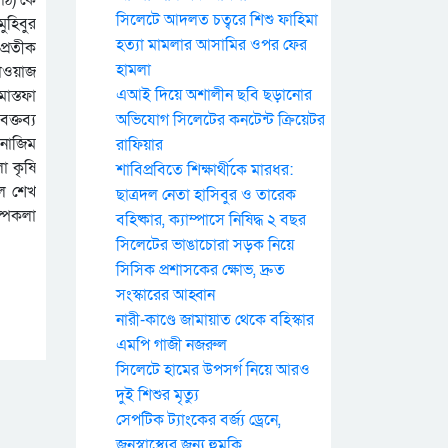
সিলেটে আদলত চত্বরে শিশু ফাহিমা
ুহিবুর
হত্যা মামলার আসামির ওপর ফের
প্রতীক
হামলা
কাওয়াজ
এআই দিয়ে অশালীন ছবি ছড়ানোর
মোস্তফা
ক্তব্য
অভিযোগ সিলেটের কনটেন্ট ক্রিয়েটর
 নাজিম
রাফিয়ার
া কৃষি
শাবিপ্রবিতে শিক্ষার্থীকে মারধর:
লে শেখ
ছাত্রদল নেতা হাসিবুর ও তারেক
ল্পকলা
বহিষ্কার, ক্যাম্পাসে নিষিদ্ধ ২ বছর
সিলেটের ভাঙাচোরা সড়ক নিয়ে
সিসিক প্রশাসকের ক্ষোভ, দ্রুত
সংস্কারের আহ্বান
নারী-কাণ্ডে জামায়াত থেকে বহিস্কার
এমপি গাজী নজরুল
সিলেটে হামের উপসর্গ নিয়ে আরও
দুই শিশুর মৃত্যু
সেপটিক ট্যাংকের বর্জ্য ড্রেনে,
জনস্বাস্থ্যের জন্য হুমকি