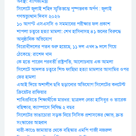
অবস্থা: বাণিজ্যমন্ত্রী
সিলেটে জুলাই শহিদ স্মৃতিস্তম্ভে পুষ্পস্তবক অর্পণ : জুলাই
গণঅভ্যুত্থান দিবস ২০২৬
১০ আগস্ট এসএসসি ও সমমানের পরীক্ষার ফল প্রকাশ
শাপলা চত্বরে হত্যা মামলা: শেখ হাসিনাসহ ৪১ জনের বিরুদ্ধে
আনুষ্ঠানিক অভিযোগ
বিরোধীদলের পতন শুরু হয়েছে, ১১ দল এখন ৯ দলে গিয়ে
ঠেকেছে: রাশেদ খান
কে হতে পারেন পরবর্তী রাষ্ট্রপতি, আলোচনায় এক আমলা
সিলেটে আদলত চত্বরে শিশু ফাহিমা হত্যা মামলার আসামির ওপর
ফের হামলা
এআই দিয়ে অশালীন ছবি ছড়ানোর অভিযোগ সিলেটের কনটেন্ট
ক্রিয়েটর রাফিয়ার
শাবিপ্রবিতে শিক্ষার্থীকে মারধর: ছাত্রদল নেতা হাসিবুর ও তারেক
বহিষ্কার, ক্যাম্পাসে নিষিদ্ধ ২ বছর
সিলেটের ভাঙাচোরা সড়ক নিয়ে সিসিক প্রশাসকের ক্ষোভ, দ্রুত
সংস্কারের আহ্বান
নারী-কাণ্ডে জামায়াত থেকে বহিস্কার এমপি গাজী নজরুল