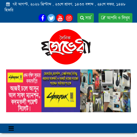
৭ই আগস্ট, ২০২৬ খ্রিস্টাব্দ
,
২৩শে শ্রাবণ, ১৪৩৩ বঙ্গাব্দ
,
২৪শে সফর, ১৪৪৮
হিজরি
সার্চ
আপনি ও লিখুন