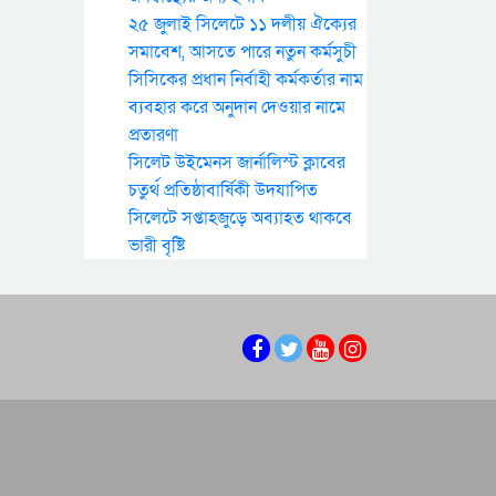
২৫ জুলাই সিলেটে ১১ দলীয় ঐক্যের
সমাবেশ, আসতে পারে নতুন কর্মসুচী
সিসিকের প্রধান নির্বাহী কর্মকর্তার নাম
ব্যবহার করে অনুদান দেওয়ার নামে
প্রতারণা
সিলেট উইমেনস জার্নালিস্ট ক্লাবের
চতুর্থ প্রতিষ্ঠাবার্ষিকী উদযাপিত
সিলেটে সপ্তাহজুড়ে অব্যাহত থাকবে
ভারী বৃষ্টি