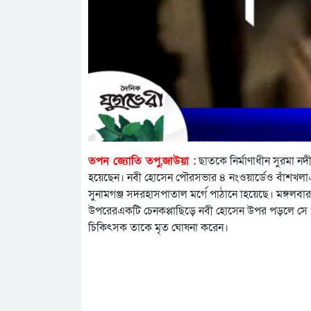
তপন জ্যোতি তপু,জাউয়া :
ছাতকে নির্মাণাধীন সুরমা ন
হয়েছেন। নবী হোসেন পৌরসভার ৪ নংওয়ার্ডেও বাঁশখলাএল
সুনামগঞ্জ সদরহাসপাতাল মর্গে পাঠানে াহয়েছে। মঙ্গলবার 
উপরেরএকটি চেনকপ্পাছিড়ে নবী হোসেন উপর পড়লে সে 
চিকিৎসক তাকে মৃত ঘোষনা করেন।