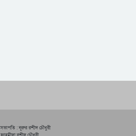
 সভাপতি : নূরুর রশীদ চৌধুরী
 ফাহমীদা রশীদ চৌধুরী