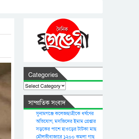
Categories
Categories
সাম্প্রতিক সংবাদ
সুনামগঞ্জে কলেজছাত্রীকে ধর্ষণের
অভিযোগ, মসজিদের ইমাম গ্রেপ্তার
সড়কের পাশে হাওড়ের টাটকা মাছ
মৌলভীবাজারে ১২০০ কমলা গাছ