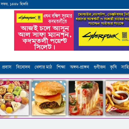
 সফর, ১৪৪৮ হিজরি
প্রবাস
বিনোদন
খেলার মাঠ
শিক্ষা
অঙ্গন-প্রাঙ্গন
গুণীজন
কৃষি
সাহি