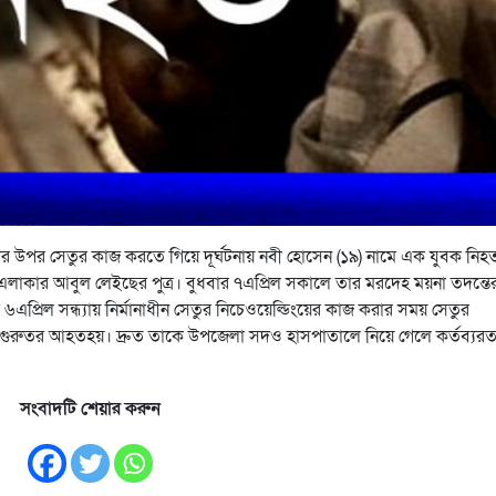
দীর উপর সেতুর কাজ করতে গিয়ে দূর্ঘটনায় নবী হোসেন (১৯) নামে এক যুবক নিহ
াকার আবুল লেইছের পুত্র। বুধবার ৭এপ্রিল সকালে তার মরদেহ ময়না তদন্তের
৬এপ্রিল সন্ধ্যায় নির্মানাধীন সেতুর নিচেওয়েল্ডিংয়ের কাজ করার সময় সেতুর
গুরুতর আহতহয়। দ্রুত তাকে উপজেলা সদও হাসপাতালে নিয়ে গেলে কর্তব্যর
সংবাদটি শেয়ার করুন