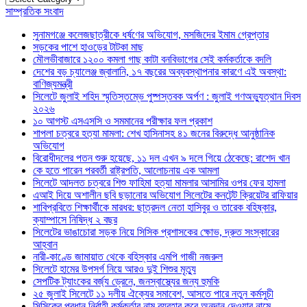
সাম্প্রতিক সংবাদ
সুনামগঞ্জে কলেজছাত্রীকে ধর্ষণের অভিযোগ, মসজিদের ইমাম গ্রেপ্তার
সড়কের পাশে হাওড়ের টাটকা মাছ
মৌলভীবাজারে ১২০০ কমলা গাছ কাটা বনবিভাগের সেই কর্মকর্তাকে বদলি
দেশের বড় চ্যালেঞ্জ জ্বালানি, ১৭ বছরের অব্যবস্থাপনার কারণে এই অবস্থা:
বাণিজ্যমন্ত্রী
সিলেটে জুলাই শহিদ স্মৃতিস্তম্ভে পুষ্পস্তবক অর্পণ : জুলাই গণঅভ্যুত্থান দিবস
২০২৬
১০ আগস্ট এসএসসি ও সমমানের পরীক্ষার ফল প্রকাশ
শাপলা চত্বরে হত্যা মামলা: শেখ হাসিনাসহ ৪১ জনের বিরুদ্ধে আনুষ্ঠানিক
অভিযোগ
বিরোধীদলের পতন শুরু হয়েছে, ১১ দল এখন ৯ দলে গিয়ে ঠেকেছে: রাশেদ খান
কে হতে পারেন পরবর্তী রাষ্ট্রপতি, আলোচনায় এক আমলা
সিলেটে আদলত চত্বরে শিশু ফাহিমা হত্যা মামলার আসামির ওপর ফের হামলা
এআই দিয়ে অশালীন ছবি ছড়ানোর অভিযোগ সিলেটের কনটেন্ট ক্রিয়েটর রাফিয়ার
শাবিপ্রবিতে শিক্ষার্থীকে মারধর: ছাত্রদল নেতা হাসিবুর ও তারেক বহিষ্কার,
ক্যাম্পাসে নিষিদ্ধ ২ বছর
সিলেটের ভাঙাচোরা সড়ক নিয়ে সিসিক প্রশাসকের ক্ষোভ, দ্রুত সংস্কারের
আহ্বান
নারী-কাণ্ডে জামায়াত থেকে বহিস্কার এমপি গাজী নজরুল
সিলেটে হামের উপসর্গ নিয়ে আরও দুই শিশুর মৃত্যু
সেপটিক ট্যাংকের বর্জ্য ড্রেনে, জনস্বাস্থ্যের জন্য হুমকি
২৫ জুলাই সিলেটে ১১ দলীয় ঐক্যের সমাবেশ, আসতে পারে নতুন কর্মসুচী
সিসিকের প্রধান নির্বাহী কর্মকর্তার নাম ব্যবহার করে অনুদান দেওয়ার নামে