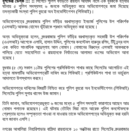
যুগভেরী ডেস্ক ::: ::
সিলেটে পুলিশ ফাঁড়িতে রায়হান আহমদ নামে এক যুবককে হত্যার
ঘটনায় ৫ পুলিশ সদস্যসহ ৬ জনকে অভিযুক্ত করে অভিযোগপত্র জমা দিয়েছে
তদন্তকারী সংস্থা পুলিশ ব্যুরো অব ইনভেস্টিগেশন (পিবিআই)।
অভিযোগপত্রে বন্দরবাজার পুলিশ ফাঁড়ির বরখাস্তকৃত ইনচার্জ পুলিশের উপ পরিদর্শক
(এসআই) আকবর হোসেন ভূঁইয়াকে প্রধান অভিযুক্ত করা হয়েছে।
অন্য অভিযুক্তরা হলেন, বন্দরবাজার পুলিশ ফাঁড়ির বরখাস্তকৃত সহকারী উপ পরিদর্শক
(এএসআই) আশেকে এলাহি, হাসান উদ্দিন, পুলিশের কনস্টেবল হারুনুর রশিদ, টিটু চন্দ্র দাস
এবং কথিত সাংবাদিক আব্দুল্লাহ আল নোমান। নোমানের বিরুদ্ধে এসআই আকবরকে
পালিয়ে যেতে সহযোগিতা ও রায়হানকে নির্যাতনের আলামত ধংসের অভিযোগ আনা
হয়েছে।
বুধবার (৫ মে) সকাল ১১টায় পুলিশের প্রসিকিউশন শাখার কাছে সিলেটের আলোচিত এই
হত্যা মামলাটির অভিযোগপত্রটি দাখিল করে পিবিআই। প্রশিকিউশন শাখা তা ভার্চুয়াল
আদালতে উপস্থাপন করবে।
অভিযোগপত্র দাখিলের বিষয়টি নিশ্চিত করে পুলিশ ব্যুরো অব ইনভেস্টিগেশন (পিবিআই)
সিলেটের পুলিশ সুপার খালেদ উজ জামান।
তিনি জানান, অভিযোগপত্রভূক্ত ৬ জনের মধ্যে ৫ পুলিশ সদস্যই কারাগারে আছেন আর
নোমান পলাতক রয়েছেন। এই ঘটনায় তৌহিদ মিয়া নামে আরেক পুলিশ কনস্টেবলকে
গ্রেপ্তার হলেও সম্পৃক্ততা পাওয়া না যাওয়ায় তাকে অভিযোগপত্রে অভিযুক্ত করা হয়নি
বলে জানান এসপি।
নগরের আখালিয়া নিহারিপাড়ার বাসিন্দা রায়হানকে ১০ অক্টোবর রাতে সিলেটের বন্দরবাজার