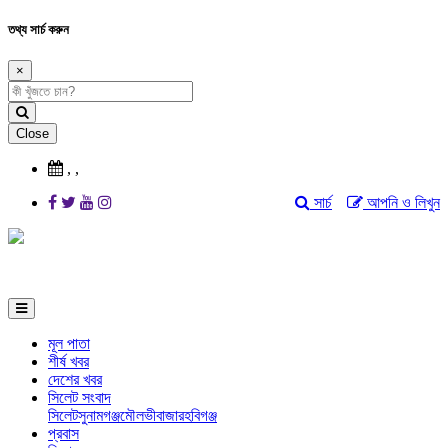
তথ্য সার্চ করুন
×
Close
,
,
সার্চ
আপনি ও লিখুন
মূল পাতা
শীর্ষ খবর
দেশের খবর
সিলেট সংবাদ
সিলেট
সুনামগঞ্জ
মৌলভীবাজার
হবিগঞ্জ
প্রবাস