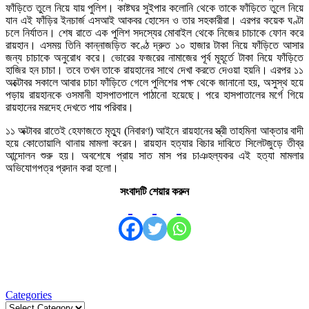
ফাঁড়িতে তুলে নিয়ে যায় পুলিশ। কাষ্টঘর সুইপার কলোনি থেকে তাকে ফাঁড়িতে তুলে নিয়ে
যান এই ফাঁড়ির ইনচার্জ এসআই আকবর হোসেন ও তার সহকারীরা। এরপর কয়েক ঘণ্টা
চলে নির্যাতন। শেষ রাতে এক পুলিশ সদস্যের মোবাইল থেকে নিজের চাচাকে ফোন করে
রায়হান। এসময় তিনি কান্নাজড়িত কণ্ঠে দ্রুত ১০ হাজার টাকা নিয়ে ফাঁড়িতে আসার
জন্য চাচাকে অনুরোধ করে। ভোরের ফজরের নামাজের পূর্ব মূহূর্তে টাকা নিয়ে ফাঁড়িতে
হাজির হন চাচা। তবে তখন তাকে রায়হানের সাথে দেখা করতে দেওয়া হয়নি। এরপর ১১
অক্টোবর সকালে আবার চাচা ফাঁড়িতে গেলে পুলিশের পক্ষ থেকে জানানো হয়, অসুস্থ হয়ে
পড়ায় রায়হানকে ওসমানী হাসপাতপালে পাঠানো হয়েছে। পরে হাসপাতালের মর্গে গিয়ে
রায়হানের মরদেহ দেখতে পায় পরিবার।
১১ অক্টাবর রাতেই হেফাজতে মৃত্যু (নিবারণ) আইনে রায়হানের স্ত্রী তাহমিনা আক্তার বাদী
হয়ে কোতোয়ালি থানায় মামলা করেন। রায়হান হত্যার বিচার দাবিতে সিলেটজুড়ে তীব্র
আন্দোলন শুরু হয়। অবশেষে প্রায় সাত মাস পর চাঞহল্যকর এই হত্যা মামলার
অভিযোগপত্র প্রদান করা হলো।
সংবাদটি শেয়ার করুন
Categories
Categories