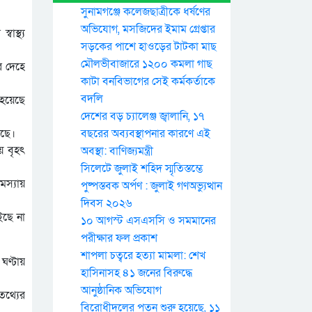
সুনামগঞ্জে কলেজছাত্রীকে ধর্ষণের
অভিযোগ, মসজিদের ইমাম গ্রেপ্তার
াস্থ্য
সড়কের পাশে হাওড়ের টাটকা মাছ
মৌলভীবাজারে ১২০০ কমলা গাছ
র দেহে
কাটা বনবিভাগের সেই কর্মকর্তাকে
বদলি
 হয়েছে
দেশের বড় চ্যালেঞ্জ জ্বালানি, ১৭
েছে।
বছরের অব্যবস্থাপনার কারণে এই
য় বৃহৎ
অবস্থা: বাণিজ্যমন্ত্রী
সিলেটে জুলাই শহিদ স্মৃতিস্তম্ভে
মস্যায়
পুষ্পস্তবক অর্পণ : জুলাই গণঅভ্যুত্থান
দিবস ২০২৬
ইছে না
১০ আগস্ট এসএসসি ও সমমানের
পরীক্ষার ফল প্রকাশ
শাপলা চত্বরে হত্যা মামলা: শেখ
ঘণ্টায়
হাসিনাসহ ৪১ জনের বিরুদ্ধে
আনুষ্ঠানিক অভিযোগ
তথ্যের
বিরোধীদলের পতন শুরু হয়েছে, ১১