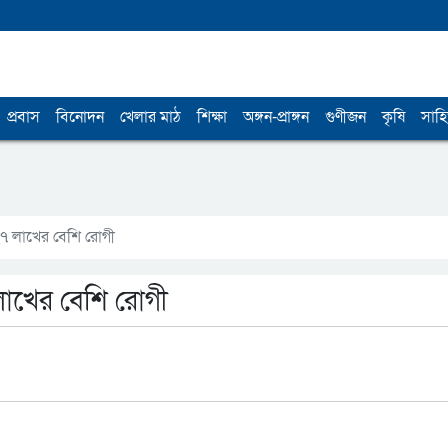
প্রবাস
বিনোদন
খেলার মাঠ
শিক্ষা
অঙ্গন-প্রাঙ্গন
গুণীজন
কৃষি
সাহি
৭ লাখের বেশি রোগী
লাখের বেশি রোগী