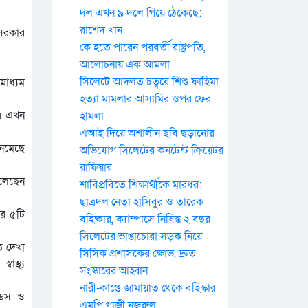
দল এখন ৯ দলে গিয়ে ঠেকেছে:
রাশেদ খান
 সরকার
কে হতে পারেন পরবর্তী রাষ্ট্রপতি,
আলোচনায় এক আমলা
সিলেটে আদলত চত্বরে শিশু ফাহিমা
মাধ্যম
হত্যা মামলার আসামির ওপর ফের
া। এখন
হামলা
এআই দিয়ে অশালীন ছবি ছড়ানোর
নেমেছে
অভিযোগ সিলেটের কনটেন্ট ক্রিয়েটর
রাফিয়ার
বলেছেন
শাবিপ্রবিতে শিক্ষার্থীকে মারধর:
ছাত্রদল নেতা হাসিবুর ও তারেক
ের ৫টি
বহিষ্কার, ক্যাম্পাসে নিষিদ্ধ ২ বছর
সিলেটের ভাঙাচোরা সড়ক নিয়ে
ি দেখা
সিসিক প্রশাসকের ক্ষোভ, দ্রুত
াস্থ্য
সংস্কারের আহ্বান
নারী-কাণ্ডে জামায়াত থেকে বহিস্কার
ন্ডস ও
এমপি গাজী নজরুল