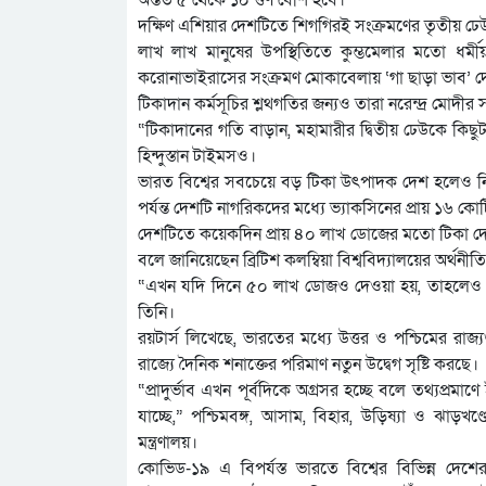
দক্ষিণ এশিয়ার দেশটিতে শিগগিরই সংক্রমণের তৃতীয় 
লাখ লাখ মানুষের উপস্থিতিতে কুম্ভমেলার মতো ধর্মী
করোনাভাইরাসের সংক্রমণ মোকাবেলায় ‘গা ছাড়া ভাব
টিকাদান কর্মসূচির শ্লথগতির জন্যও তারা নরেন্দ্র মো
“টিকাদানের গতি বাড়ান, মহামারীর দ্বিতীয় ঢেউকে কিছুট
হিন্দুস্তান টাইমসও।
ভারত বিশ্বের সবচেয়ে বড় টিকা উৎপাদক দেশ হলেও নিজেদ
পর্যন্ত দেশটি নাগরিকদের মধ্যে ভ্যাকসিনের প্রায় ১৬ 
দেশটিতে কয়েকদিন প্রায় ৪০ লাখ ডোজের মতো টিকা দ
বলে জানিয়েছেন ব্রিটিশ কলম্বিয়া বিশ্ববিদ্যালয়ের অর্থনীত
“এখন যদি দিনে ৫০ লাখ ডোজও দেওয়া হয়, তাহলেও স
তিনি।
রয়টার্স লিখেছে, ভারতের মধ্যে উত্তর ও পশ্চিমের রাজ্য
রাজ্যে দৈনিক শনাক্তের পরিমাণ নতুন উদ্বেগ সৃষ্টি করছে।
“প্রাদুর্ভাব এখন পূর্বদিকে অগ্রসর হচ্ছে বলে তথ্যপ্রমা
যাচ্ছে,” পশ্চিমবঙ্গ, আসাম, বিহার, উড়িষ্যা ও ঝাড়খণ
মন্ত্রণালয়।
কোভিড-১৯ এ বিপর্যস্ত ভারতে বিশ্বের বিভিন্ন দেশে