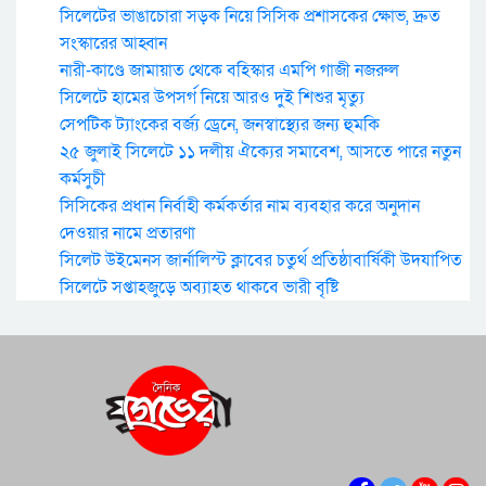
সিলেটের ভাঙাচোরা সড়ক নিয়ে সিসিক প্রশাসকের ক্ষোভ, দ্রুত
সংস্কারের আহ্বান
নারী-কাণ্ডে জামায়াত থেকে বহিস্কার এমপি গাজী নজরুল
সিলেটে হামের উপসর্গ নিয়ে আরও দুই শিশুর মৃত্যু
সেপটিক ট্যাংকের বর্জ্য ড্রেনে, জনস্বাস্থ্যের জন্য হুমকি
২৫ জুলাই সিলেটে ১১ দলীয় ঐক্যের সমাবেশ, আসতে পারে নতুন
কর্মসুচী
সিসিকের প্রধান নির্বাহী কর্মকর্তার নাম ব্যবহার করে অনুদান
দেওয়ার নামে প্রতারণা
সিলেট উইমেনস জার্নালিস্ট ক্লাবের চতুর্থ প্রতিষ্ঠাবার্ষিকী উদযাপিত
সিলেটে সপ্তাহজুড়ে অব্যাহত থাকবে ভারী বৃষ্টি