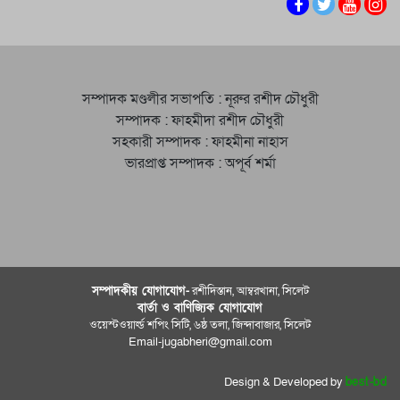
সম্পাদক মণ্ডলীর সভাপতি : নূরুর রশীদ চৌধুরী
সম্পাদক : ফাহমীদা রশীদ চৌধুরী
সহকারী সম্পাদক : ফাহমীনা নাহাস
ভারপ্রাপ্ত সম্পাদক : অপূর্ব শর্মা
সম্পাদকীয় যােগাযোগ-
রশীদিস্তান, আম্বরখানা, সিলেট
বার্তা ও বাণিজ্যিক যোগাযােগ
ওয়েস্টওয়ার্ল্ড শপিং সিটি, ৬ষ্ঠ তলা, জিন্দাবাজার, সিলেট
Email-jugabheri@gmail.com
Design & Developed by
best-bd