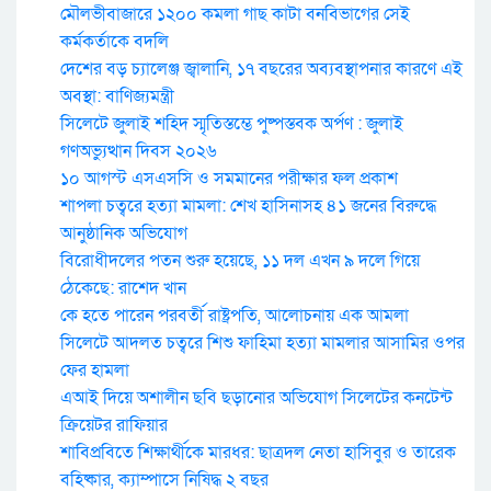
মৌলভীবাজারে ১২০০ কমলা গাছ কাটা বনবিভাগের সেই
কর্মকর্তাকে বদলি
দেশের বড় চ্যালেঞ্জ জ্বালানি, ১৭ বছরের অব্যবস্থাপনার কারণে এই
অবস্থা: বাণিজ্যমন্ত্রী
সিলেটে জুলাই শহিদ স্মৃতিস্তম্ভে পুষ্পস্তবক অর্পণ : জুলাই
গণঅভ্যুত্থান দিবস ২০২৬
১০ আগস্ট এসএসসি ও সমমানের পরীক্ষার ফল প্রকাশ
শাপলা চত্বরে হত্যা মামলা: শেখ হাসিনাসহ ৪১ জনের বিরুদ্ধে
আনুষ্ঠানিক অভিযোগ
বিরোধীদলের পতন শুরু হয়েছে, ১১ দল এখন ৯ দলে গিয়ে
ঠেকেছে: রাশেদ খান
কে হতে পারেন পরবর্তী রাষ্ট্রপতি, আলোচনায় এক আমলা
সিলেটে আদলত চত্বরে শিশু ফাহিমা হত্যা মামলার আসামির ওপর
ফের হামলা
এআই দিয়ে অশালীন ছবি ছড়ানোর অভিযোগ সিলেটের কনটেন্ট
ক্রিয়েটর রাফিয়ার
শাবিপ্রবিতে শিক্ষার্থীকে মারধর: ছাত্রদল নেতা হাসিবুর ও তারেক
বহিষ্কার, ক্যাম্পাসে নিষিদ্ধ ২ বছর