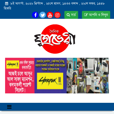
৯ই আগস্ট, ২০২৬ খ্রিস্টাব্দ
,
২৫শে শ্রাবণ, ১৪৩৩ বঙ্গাব্দ
,
২৬শে সফর, ১৪৪৮
হিজরি
সার্চ
আপনি ও লিখুন