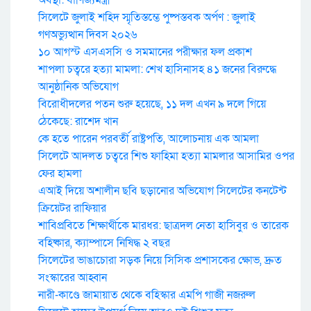
অবস্থা: বাণিজ্যমন্ত্রী
সিলেটে জুলাই শহিদ স্মৃতিস্তম্ভে পুষ্পস্তবক অর্পণ : জুলাই
গণঅভ্যুত্থান দিবস ২০২৬
১০ আগস্ট এসএসসি ও সমমানের পরীক্ষার ফল প্রকাশ
শাপলা চত্বরে হত্যা মামলা: শেখ হাসিনাসহ ৪১ জনের বিরুদ্ধে
আনুষ্ঠানিক অভিযোগ
বিরোধীদলের পতন শুরু হয়েছে, ১১ দল এখন ৯ দলে গিয়ে
ঠেকেছে: রাশেদ খান
কে হতে পারেন পরবর্তী রাষ্ট্রপতি, আলোচনায় এক আমলা
সিলেটে আদলত চত্বরে শিশু ফাহিমা হত্যা মামলার আসামির ওপর
ফের হামলা
এআই দিয়ে অশালীন ছবি ছড়ানোর অভিযোগ সিলেটের কনটেন্ট
ক্রিয়েটর রাফিয়ার
শাবিপ্রবিতে শিক্ষার্থীকে মারধর: ছাত্রদল নেতা হাসিবুর ও তারেক
বহিষ্কার, ক্যাম্পাসে নিষিদ্ধ ২ বছর
সিলেটের ভাঙাচোরা সড়ক নিয়ে সিসিক প্রশাসকের ক্ষোভ, দ্রুত
সংস্কারের আহ্বান
নারী-কাণ্ডে জামায়াত থেকে বহিস্কার এমপি গাজী নজরুল