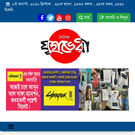
৮ই আগস্ট, ২০২৬ খ্রিস্টাব্দ
,
২৪শে শ্রাবণ, ১৪৩৩ বঙ্গাব্দ
,
২৫শে সফর, ১৪৪৮
হিজরি
সার্চ
আপনি ও লিখুন