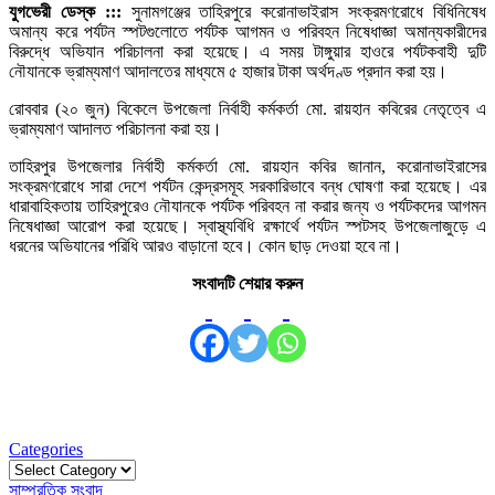
যুগভেরী ডেস্ক :::
সুনামগঞ্জের তাহিরপুরে করোনাভাইরাস সংক্রমণরোধে বিধিনিষেধ
অমান্য করে পর্যটন স্পটগুলোতে পর্যটক আগমন ও পরিবহন নিষেধাজ্ঞা অমান্যকারীদের
বিরুদ্ধে অভিযান পরিচালনা করা হয়েছে। এ সময় টাঙ্গুয়ার হাওরে পর্যটকবাহী দুটি
নৌযানকে ভ্রাম্যমাণ আদালতের মাধ্যমে ৫ হাজার টাকা অর্থদণ্ড প্রদান করা হয়।
রোববার (২০ জুন) বিকেলে উপজেলা নির্বাহী কর্মকর্তা মো. রায়হান কবিরের নেতৃত্বে এ
ভ্রাম্যমাণ আদালত পরিচালনা করা হয়।
তাহিরপুর উপজেলার নির্বাহী কর্মকর্তা মো. রায়হান কবির জানান, করোনাভাইরাসের
সংক্রমণরোধে সারা দেশে পর্যটন কেন্দ্রসমূহ সরকারিভাবে বন্ধ ঘোষণা করা হয়েছে। এর
ধারাবাহিকতায় তাহিরপুরেও নৌযানকে পর্যটক পরিবহন না করার জন্য ও পর্যটকদের আগমন
নিষেধাজ্ঞা আরোপ করা হয়েছে। স্বাস্থ্যবিধি রক্ষার্থে পর্যটন স্পটসহ উপজেলাজুড়ে এ
ধরনের অভিযানের পরিধি আরও বাড়ানো হবে। কোন ছাড় দেওয়া হবে না।
সংবাদটি শেয়ার করুন
Categories
Categories
সাম্প্রতিক সংবাদ