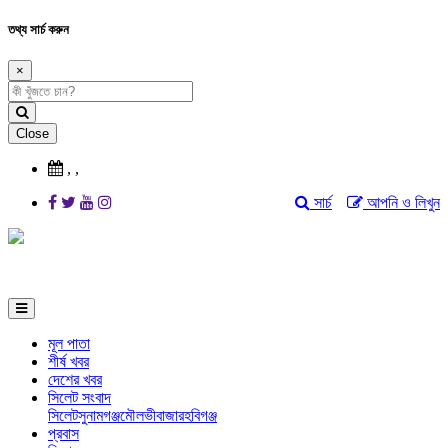
তথ্য সার্চ করুন
×
Close
,
,
সার্চ
আপনি ও লিখুন
মূল পাতা
শীর্ষ খবর
দেশের খবর
সিলেট সংবাদ
সিলেট
সুনামগঞ্জ
মৌলভীবাজার
হবিগঞ্জ
প্রবাস