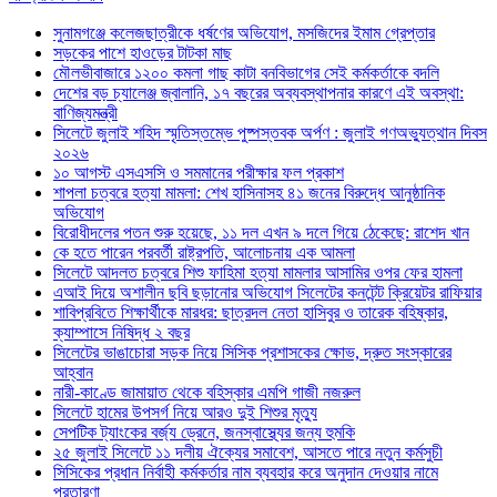
সুনামগঞ্জে কলেজছাত্রীকে ধর্ষণের অভিযোগ, মসজিদের ইমাম গ্রেপ্তার
সড়কের পাশে হাওড়ের টাটকা মাছ
মৌলভীবাজারে ১২০০ কমলা গাছ কাটা বনবিভাগের সেই কর্মকর্তাকে বদলি
দেশের বড় চ্যালেঞ্জ জ্বালানি, ১৭ বছরের অব্যবস্থাপনার কারণে এই অবস্থা:
বাণিজ্যমন্ত্রী
সিলেটে জুলাই শহিদ স্মৃতিস্তম্ভে পুষ্পস্তবক অর্পণ : জুলাই গণঅভ্যুত্থান দিবস
২০২৬
১০ আগস্ট এসএসসি ও সমমানের পরীক্ষার ফল প্রকাশ
শাপলা চত্বরে হত্যা মামলা: শেখ হাসিনাসহ ৪১ জনের বিরুদ্ধে আনুষ্ঠানিক
অভিযোগ
বিরোধীদলের পতন শুরু হয়েছে, ১১ দল এখন ৯ দলে গিয়ে ঠেকেছে: রাশেদ খান
কে হতে পারেন পরবর্তী রাষ্ট্রপতি, আলোচনায় এক আমলা
সিলেটে আদলত চত্বরে শিশু ফাহিমা হত্যা মামলার আসামির ওপর ফের হামলা
এআই দিয়ে অশালীন ছবি ছড়ানোর অভিযোগ সিলেটের কনটেন্ট ক্রিয়েটর রাফিয়ার
শাবিপ্রবিতে শিক্ষার্থীকে মারধর: ছাত্রদল নেতা হাসিবুর ও তারেক বহিষ্কার,
ক্যাম্পাসে নিষিদ্ধ ২ বছর
সিলেটের ভাঙাচোরা সড়ক নিয়ে সিসিক প্রশাসকের ক্ষোভ, দ্রুত সংস্কারের
আহ্বান
নারী-কাণ্ডে জামায়াত থেকে বহিস্কার এমপি গাজী নজরুল
সিলেটে হামের উপসর্গ নিয়ে আরও দুই শিশুর মৃত্যু
সেপটিক ট্যাংকের বর্জ্য ড্রেনে, জনস্বাস্থ্যের জন্য হুমকি
২৫ জুলাই সিলেটে ১১ দলীয় ঐক্যের সমাবেশ, আসতে পারে নতুন কর্মসুচী
সিসিকের প্রধান নির্বাহী কর্মকর্তার নাম ব্যবহার করে অনুদান দেওয়ার নামে
প্রতারণা