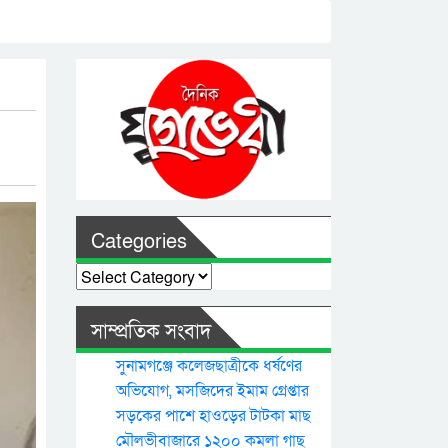
Categories
Categories
সাম্প্রতিক সংবাদ
সুনামগঞ্জে কলেজছাত্রীকে ধর্ষণের
অভিযোগ, মসজিদের ইমাম গ্রেপ্তার
সড়কের পাশে হাওড়ের টাটকা মাছ
মৌলভীবাজারে ১২০০ কমলা গাছ