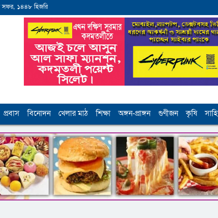
 সফর, ১৪৪৮ হিজরি
প্রবাস
বিনোদন
খেলার মাঠ
শিক্ষা
অঙ্গন-প্রাঙ্গন
গুণীজন
কৃষি
সাহি