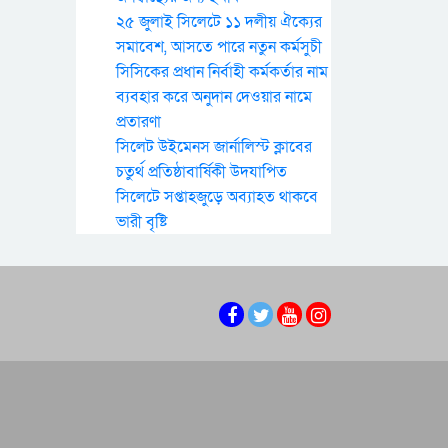
২৫ জুলাই সিলেটে ১১ দলীয় ঐক্যের
সমাবেশ, আসতে পারে নতুন কর্মসুচী
সিসিকের প্রধান নির্বাহী কর্মকর্তার নাম
ব্যবহার করে অনুদান দেওয়ার নামে
প্রতারণা
সিলেট উইমেনস জার্নালিস্ট ক্লাবের
চতুর্থ প্রতিষ্ঠাবার্ষিকী উদযাপিত
সিলেটে সপ্তাহজুড়ে অব্যাহত থাকবে
ভারী বৃষ্টি