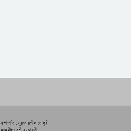
 সভাপতি : নূরুর রশীদ চৌধুরী
 ফাহমীদা রশীদ চৌধুরী