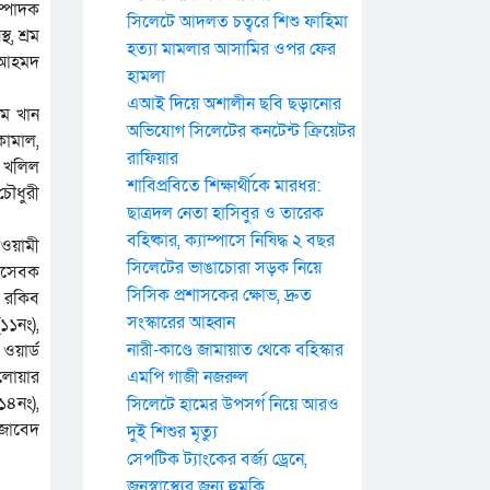
ম্পাদক
সিলেটে আদলত চত্বরে শিশু ফাহিমা
, শ্রম
হত্যা মামলার আসামির ওপর ফের
ন আহমদ
হামলা
এআই দিয়ে অশালীন ছবি ছড়ানোর
জম খান
অভিযোগ সিলেটের কনটেন্ট ক্রিয়েটর
কামাল,
রাফিয়ার
, খলিল
শাবিপ্রবিতে শিক্ষার্থীকে মারধর:
চৌধুরী
ছাত্রদল নেতা হাসিবুর ও তারেক
বহিষ্কার, ক্যাম্পাসে নিষিদ্ধ ২ বছর
আওয়ামী
সিলেটের ভাঙাচোরা সড়ক নিয়ে
ছাসেবক
সিসিক প্রশাসকের ক্ষোভ, দ্রুত
র রকিব
সংস্কারের আহ্বান
১১নং),
নারী-কাণ্ডে জামায়াত থেকে বহিস্কার
ওয়ার্ড
েলোয়ার
এমপি গাজী নজরুল
১৪নং),
সিলেটে হামের উপসর্গ নিয়ে আরও
জাবেদ
দুই শিশুর মৃত্যু
সেপটিক ট্যাংকের বর্জ্য ড্রেনে,
জনস্বাস্থ্যের জন্য হুমকি