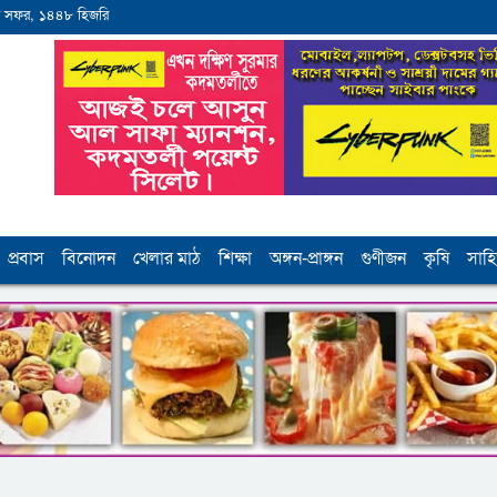
 সফর, ১৪৪৮ হিজরি
প্রবাস
বিনোদন
খেলার মাঠ
শিক্ষা
অঙ্গন-প্রাঙ্গন
গুণীজন
কৃষি
সাহি