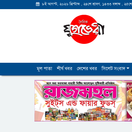
৮ই আগস্ট, ২০২৬ খ্রিস্টাব্দ
,
২৪শে শ্রাবণ, ১৪৩৩ বঙ্গাব্দ
,
২৫শে
মূল পাতা
শীর্ষ খবর
দেশের খবর
সিলেট সংবাদ