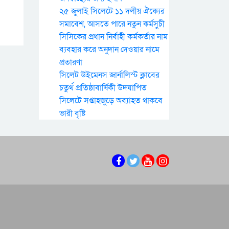
২৫ জুলাই সিলেটে ১১ দলীয় ঐক্যের
সমাবেশ, আসতে পারে নতুন কর্মসুচী
সিসিকের প্রধান নির্বাহী কর্মকর্তার নাম
ব্যবহার করে অনুদান দেওয়ার নামে
প্রতারণা
সিলেট উইমেনস জার্নালিস্ট ক্লাবের
চতুর্থ প্রতিষ্ঠাবার্ষিকী উদযাপিত
সিলেটে সপ্তাহজুড়ে অব্যাহত থাকবে
ভারী বৃষ্টি