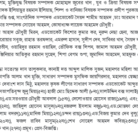
 মুক্তিযুদ্ধ বিষয়ক সম্পাদক মোহাম্মদ জুবের খান , যুব ও ক্রিয়া বিষয়ক স
 ইলিয়াছুর রহমান ইলিয়াছ, শিল্প ও বানিজ্য বিষয়ক সম্পাদক প্রদীপ পুরকায়স্থ
 কান্তি গুপ্ত, সাংগঠনিক সম্পাদক এডভোকেট সৈয়দ শামীম আহমদ ,ডাঃ আরমা
হ-প্রচার সম্পাদক সোয়েব আহমদ, কোষাধ্যক্ষ লায়েক আহমেদ চৌধুরী।
ল আহাদ চৌধুরী মিরন, এডভোকেট কিশোর কুমার কর, নুরুন নেছা হেনা, আ
সারোয়ার সবুজ, রাহাত তরফদার, এমরুল হাসান, সুদীপ দেব, সাব্বির খান, সৈয়দ 
ভীন, ওয়াহিদুর রহমান ওয়াহিদ, তৌফিক বক্স লিপন, জামাল আহমদ চৌধুরী
্জিনিয়ার আতিকুর রহমান সুহেদ, শিপা বেগম শুপা, জুমাদিন আহমেদ, মাহফুজ 
োদ্ধা সত্যেন্দ্র দাস তালুকদার, কানাই দত্ত আব্দুল মালিক সুজন, মহানগর মহিলা 
পতি আলম খান মুক্তি, সাধারণ সম্পাদক মুসফিক জায়গিরদার, মহানগর স্বেচ্
দেবাংশ দাস মিঠু, মহানগর কৃষক লীগের সাধারণ সম্পাদক এডভোকেট আব্দু
পতিবৃন্দ জুনু মিয়া(৫নং) হাজী মোঃ ছিদ্দেক আলী (৮নং),সালউদ্দিন বক্স সালাই(
নং),এড.সরওয়ার চৌধুরী আবদাল (১৫নং), দেলোওয়ার হোসেন রাজা(১৯নং), এবং 
(২নং), জাহিদুল হোসেন মাসুদ(৬নং),নজরুল ইসলাম নজু(৮নং),এড.মোস্তফা দ
বদরু(১১নং),মানিক মিয়া(১২নং),চন্দন রায়(১৩নং),এড.বিজয় কুমার দেব বুলু(
(২০নং), ফজল রাব্বি মাসুম(২২নং),শেখ সোহেল আহমদ কবির(২৩নং),
(২৭নং) প্রমূখ। প্রেস-বিজ্ঞপ্তি।