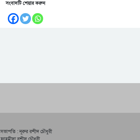
সংবাদটি শেয়ার করুন
 সভাপতি : নূরুর রশীদ চৌধুরী
 ফাহমীদা রশীদ চৌধুরী