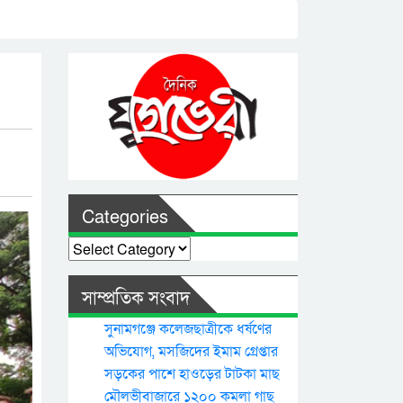
Categories
Categories
সাম্প্রতিক সংবাদ
সুনামগঞ্জে কলেজছাত্রীকে ধর্ষণের
অভিযোগ, মসজিদের ইমাম গ্রেপ্তার
সড়কের পাশে হাওড়ের টাটকা মাছ
মৌলভীবাজারে ১২০০ কমলা গাছ