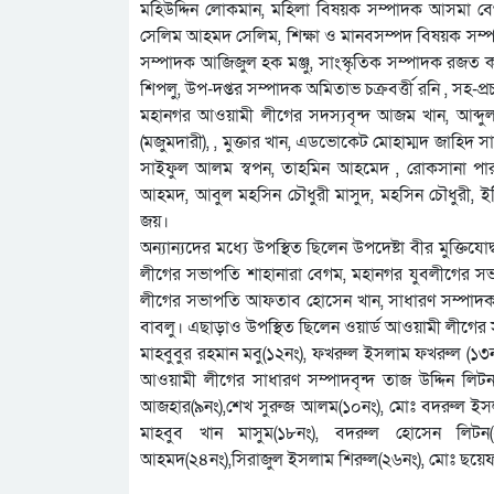
মহিউদ্দিন লোকমান, মহিলা বিষয়ক সম্পাদক আসমা বেগম,
সেলিম আহমদ সেলিম, শিক্ষা ও মানবসম্পদ বিষয়ক সম্পাদক
সম্পাদক আজিজুল হক মঞ্জু, সাংস্কৃতিক সম্পাদক রজত
শিপলু, উপ-দপ্তর সম্পাদক অমিতাভ চক্রবর্ত্তী রনি , স
মহানগর আওয়ামী লীগের সদস্যবৃন্দ আজম খান, আব্দু
(মজুমদারী), , মুক্তার খান, এডভোকেট মোহাম্মদ জাহিদ 
সাইফুল আলম স্বপন, তাহমিন আহমেদ , রোকসানা পার
আহমদ, আবুল মহসিন চৌধুরী মাসুদ, মহসিন চৌধুরী, ইঞ
জয়।
অন্যান্যদের মধ্যে উপস্থিত ছিলেন উপদেষ্টা বীর মুক্তিয
লীগের সভাপতি শাহানারা বেগম, মহানগর যুবলীগের সভা
লীগের সভাপতি আফতাব হোসেন খান, সাধারণ সম্পাদক 
বাবলু। এছাড়াও উপস্থিত ছিলেন ওয়ার্ড আওয়ামী লীগের সভা
মাহবুবুর রহমান মবু(১২নং), ফখরুল ইসলাম ফখরুল (১৩
আওয়ামী লীগের সাধারণ সম্পাদবৃন্দ তাজ উদ্দিন লিটন
আজহার(৯নং),শেখ সুরুজ আলম(১০নং), মোঃ বদরুল ইসলাম 
মাহবুব খান মাসুম(১৮নং), বদরুল হোসেন লিটন
আহমদ(২৪নং),সিরাজুল ইসলাম শিরুল(২৬নং), মোঃ ছয়েফ খান 