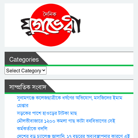
Categories
Categories
সাম্প্রতিক সংবাদ
সুনামগঞ্জে কলেজছাত্রীকে ধর্ষণের অভিযোগ, মসজিদের ইমাম
গ্রেপ্তার
সড়কের পাশে হাওড়ের টাটকা মাছ
মৌলভীবাজারে ১২০০ কমলা গাছ কাটা বনবিভাগের সেই
কর্মকর্তাকে বদলি
দেশের বড় চ্যালেঞ্জ জ্বালানি, ১৭ বছরের অব্যবস্থাপনার কারণে এই