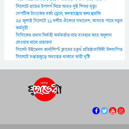
সিলেটে হামের উপসর্গ নিয়ে আরও দুই শিশুর মৃত্যু
সেপটিক ট্যাংকের বর্জ্য ড্রেনে, জনস্বাস্থ্যের জন্য হুমকি
২৫ জুলাই সিলেটে ১১ দলীয় ঐক্যের সমাবেশ, আসতে পারে নতুন
কর্মসুচী
সিসিকের প্রধান নির্বাহী কর্মকর্তার নাম ব্যবহার করে অনুদান
দেওয়ার নামে প্রতারণা
সিলেট উইমেনস জার্নালিস্ট ক্লাবের চতুর্থ প্রতিষ্ঠাবার্ষিকী উদযাপিত
সিলেটে সপ্তাহজুড়ে অব্যাহত থাকবে ভারী বৃষ্টি