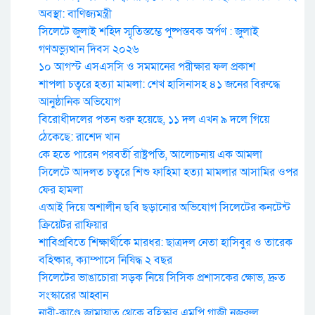
অবস্থা: বাণিজ্যমন্ত্রী
সিলেটে জুলাই শহিদ স্মৃতিস্তম্ভে পুষ্পস্তবক অর্পণ : জুলাই
গণঅভ্যুত্থান দিবস ২০২৬
১০ আগস্ট এসএসসি ও সমমানের পরীক্ষার ফল প্রকাশ
শাপলা চত্বরে হত্যা মামলা: শেখ হাসিনাসহ ৪১ জনের বিরুদ্ধে
আনুষ্ঠানিক অভিযোগ
বিরোধীদলের পতন শুরু হয়েছে, ১১ দল এখন ৯ দলে গিয়ে
ঠেকেছে: রাশেদ খান
কে হতে পারেন পরবর্তী রাষ্ট্রপতি, আলোচনায় এক আমলা
সিলেটে আদলত চত্বরে শিশু ফাহিমা হত্যা মামলার আসামির ওপর
ফের হামলা
এআই দিয়ে অশালীন ছবি ছড়ানোর অভিযোগ সিলেটের কনটেন্ট
ক্রিয়েটর রাফিয়ার
শাবিপ্রবিতে শিক্ষার্থীকে মারধর: ছাত্রদল নেতা হাসিবুর ও তারেক
বহিষ্কার, ক্যাম্পাসে নিষিদ্ধ ২ বছর
সিলেটের ভাঙাচোরা সড়ক নিয়ে সিসিক প্রশাসকের ক্ষোভ, দ্রুত
সংস্কারের আহ্বান
নারী-কাণ্ডে জামায়াত থেকে বহিস্কার এমপি গাজী নজরুল