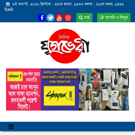
৯ই আগস্ট, ২০২৬ খ্রিস্টাব্দ
,
২৫শে শ্রাবণ, ১৪৩৩ বঙ্গাব্দ
,
২৬শে সফর, ১৪৪৮
হিজরি
সার্চ
আপনি ও লিখুন