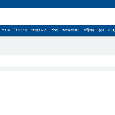
প্রবাস
বিনোদন
খেলার মাঠ
শিক্ষা
অঙ্গন-প্রাঙ্গন
গুণীজন
কৃষি
সাহি