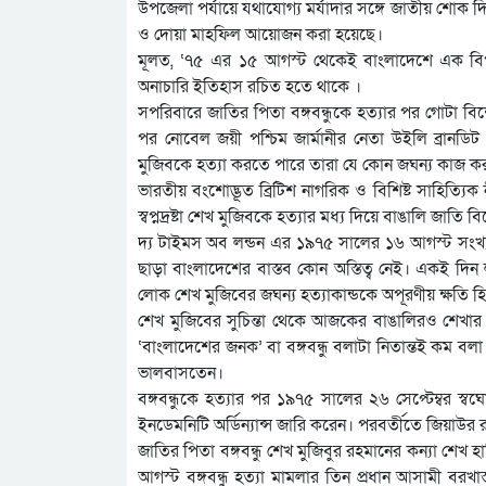
উপজেলা পর্যায়ে যথাযোগ্য মর্যাদার সঙ্গে জাতীয় শোক দি
ও দোয়া মাহফিল আয়োজন করা হয়েছে।
মূলত, ‘৭৫ এর ১৫ আগস্ট থেকেই বাংলাদেশে এক বিপ
অনাচারি ইতিহাস রচিত হতে থাকে ।
সপরিবারে জাতির পিতা বঙ্গবন্ধুকে হত্যার পর গোটা বিশ্
পর নোবেল জয়ী পশ্চিম জার্মানীর নেতা উইলি ব্রানডি
মুজিবকে হত্যা করতে পারে তারা যে কোন জঘন্য কাজ ক
ভারতীয় বংশোদ্ভূত ব্রিটিশ নাগরিক ও বিশিষ্ট সাহিত্যি
স্বপ্নদ্রষ্টা শেখ মুজিবকে হত্যার মধ্য দিয়ে বাঙালি জাতি
দ্য টাইমস অব লন্ডন এর ১৯৭৫ সালের ১৬ আগস্ট সংখ্যায় 
ছাড়া বাংলাদেশের বাস্তব কোন অস্তিত্ব নেই। একই দিন 
লোক শেখ মুজিবের জঘন্য হত্যাকান্ডকে অপূরণীয় ক্ষতি 
শেখ মুজিবের সুচিন্তা থেকে আজকের বাঙালিরও শেখার আ
‘বাংলাদেশের জনক’ বা বঙ্গবন্ধু বলাটা নিতান্তই কম ব
ভালবাসতেন।
বঙ্গবন্ধুকে হত্যার পর ১৯৭৫ সালের ২৬ সেপ্টেম্বর স্
ইনডেমনিটি অর্ডিন্যান্স জারি করেন। পরবর্তীতে জিয়াউ
জাতির পিতা বঙ্গবন্ধু শেখ মুজিবুর রহমানের কন্যা শে
আগস্ট বঙ্গবন্ধু হত্যা মামলার তিন প্রধান আসামী বরখাস