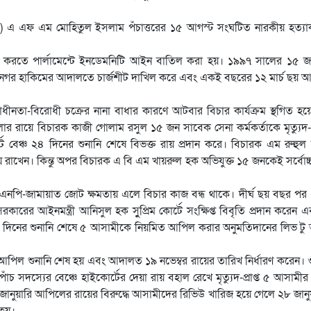
িএ) এ এফ এম মোহিতুল ইসলাম পঁচাত্তরের ১৫ আগস্ট সংঘটিত নারকীয় হত্যাক
্ত করতে পার্লামেন্টে ইনডেমনিটি আইন বাতিল করা হয়। ১৯৯৭ সালের ১৫ জা
ানগর হাকিমের আদালতে চার্জশীট দাখিল করে এবং একই বছরের ১২ মার্চ ছয় 
বাধীনতা-বিরোধী চক্রের নানা বাধার কারণে আটবার বিচার কার্যক্রম স্থগিত হয়
মলার রায়ে বিচারক কাজী গোলাম রসুল ১৫ জন সাবেক সেনা কর্মকর্তাকে মৃত্যুদ- 
 বেঞ্চ ২৪ দিনের শুনানি শেষে বিভক্ত রায় প্রদান করে। বিচারক এম রুহু
রাখেন। কিন্তু অপর বিচারক এ বি এম খায়রুল হক অভিযুক্ত ১৫ জনকেই সর্বোচ্চ 
িএনপি-জামায়াত জোট ক্ষমতায় এলে বিচার কাজ বন্ধ থাকে। দীর্ঘ ছয় বছর প
রকারের আইনমন্ত্রী আনিসুল হক সুুপ্রিম কোর্টে সংক্ষিপ্ত বিবৃতি প্রদান করেন 
২৭ দিনের শুনানি শেষে ৫ আসামীকে নিয়মিত আপিল করার অনুমতিদানের লিভ ট
ত আপিল শুনানি শেষ হয় এবং আদালত ১৯ নভেম্বর রায়ের তারিখ নির্ধারণ করেন।
াঁচ সদস্যের বেঞ্চে হাইকোর্টের দেয়া রায় বহাল রেখে মৃত্যুদ-প্রাপ্ত ৫ আসামীর
ুয়ারি আপিলের রায়ের বিরুদ্ধে আসামীদের রিভিউ খারিজ হয়ে গেলে ২৮ জানু
 হয়।