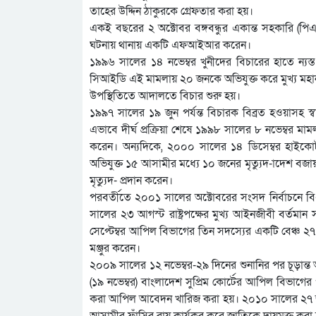
তাহের উদ্দিন ঠাকুরকে গ্রেফতার করা হয়।
একই বছরের ২ অক্টোবর বঙ্গবন্ধুর একান্ত সহকারি (প
ঘটনায় থানায় একটি এফআইআর করেন।
১৯৯৬ সালের ১৪ নভেম্বর খুনীদের বিচারের হাতে ন্যস
সিআইডি এই মামলায় ২০ জনকে অভিযুক্ত করে মুখ্য মহ
উপস্থিতিতে আদালতে বিচার শুরু হয়।
১৯৯৭ সালের ১৯ জুন পর্যন্ত বিচারক বিব্রত হওয়াসহ স্
এভাবে দীর্ঘ প্রক্রিয়া শেষে ১৯৯৮ সালের ৮ নভেম্বর মা
করেন। অন্যদিকে, ২০০০ সালের ১৪ ডিসেম্বর হাইকোর্ট
অভিযুক্ত ১৫ আসামীর মধ্যে ১০ জনের মৃত্যুদ-াদেশ বজায় 
মৃত্যুদ- প্রদান করেন।
পরবর্তীতে ২০০১ সালের অক্টোবরের সংসদ নির্বাচনে ব
সালের ২৩ আগস্ট রাষ্ট্রপক্ষের মুখ্য আইনজীবী বর্তমান স
সেপ্টেম্বর আপিল বিভাগের তিন সদস্যের একটি বেঞ্চ 
মঞ্জুর করেন।
২০০৯ সালের ১২ নভেম্বর-২৯ দিনের শুনানির পর চূড়ান্
(১৯ নভেম্বর) বাংলাদেশ সুপ্রিম কোর্টের আপিল বিভাগের প
করা আপিল আবেদন খারিজ করা হয়। ২০১০ সালের ২৭ জান
আসামীর ফাঁসির রায় কার্যকর করে জাতিকে দায়মুক্ত করা