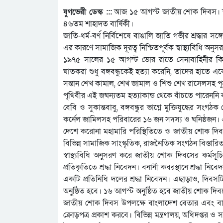
যুগভেরী ডেস্ক :::
আজ ১৫ আগস্ট জাতীয় শোক দিবস। স্বাধীন
৪৬তম শাহাদত বার্ষিকী।
জাতি-ধর্ম-বর্ণ নির্বিশেষে বাঙালি জাতি গভীর শ্রদ্ধা
এর কারণে সামাজিক দূরত্ব নিশ্চিতপূর্বক স্বাস্থ্যবিধি 
১৯৭৫ সালের ১৫ আগস্ট ভোর রাতে সেনাবাহিনীর কিছুস
ঘাতকরা শুধু বঙ্গবন্ধুকেই হত্যা করেনি, তাদের হাতে একে 
সন্তান শেখ কামাল, শেখ জামাল ও শিশু শেখ রাসেলসহ পু
পৃথিবীর এই জঘন্যতম হত্যাকান্ড থেকে বাঁচতে পারেননি 
বেবি ও সুকান্তবাবু, বঙ্গবন্ধুর ভাগ্নে মুক্তিযুদ্ধের সংগ
কর্নেল জামিলসহ পরিবারের ১৬ জন সদস্য ও ঘনিষ্ঠজন। এ স
দেশে করোনা মহামারি পরিস্থিতিতে ও জাতীয় শোক দ
বিভিন্ন সামাজিক সাংস্কৃতিক, রাজনৈতিক সংগঠন বিস্তারি
স্বাস্থ্যবিধি অনুসরণ করে জাতীয় শোক দিবসের কর্মসূচ
প্রতিকৃতিতে শ্রদ্ধা নিবেদন। বনানী কবরস্থানে শ্রদ্ধা ন
একটি প্রতিনিধি দলের শ্রদ্ধা নিবেদন। এছাড়াও, দিবসট
অনুষ্ঠিত হবে। ১৬ আগস্ট অনুষ্ঠিত হবে জাতীয় শোক দ
জাতীয় শোক দিবস উপলক্ষে বাংলাদেশ বেতার এবং বাং
ক্রোড়পত্র প্রকাশ করবে। বিভিন্ন মন্ত্রণালয়, অধিদপ্তর ও 