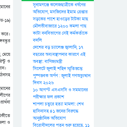
সুনামগঞ্জে কলেজছাত্রীকে ধর্ষণের
হমানের
অভিযোগ, মসজিদের ইমাম গ্রেপ্তার
সড়কের পাশে হাওড়ের টাটকা মাছ
িড-১৯)
মৌলভীবাজারে ১২০০ কমলা গাছ
কাটা বনবিভাগের সেই কর্মকর্তাকে
া করে।
বদলি
বন্ধুর
দেশের বড় চ্যালেঞ্জ জ্বালানি, ১৭
, মেয়ে
বছরের অব্যবস্থাপনার কারণে এই
িন্টু ও
অবস্থা: বাণিজ্যমন্ত্রী
পান।
সিলেটে জুলাই শহিদ স্মৃতিস্তম্ভে
ংগঠনসহ
পুষ্পস্তবক অর্পণ : জুলাই গণঅভ্যুত্থান
দিবস ২০২৬
হমানের
১০ আগস্ট এসএসসি ও সমমানের
 লীগের
পরীক্ষার ফল প্রকাশ
ার্থনা
শাপলা চত্বরে হত্যা মামলা: শেখ
হাসিনাসহ ৪১ জনের বিরুদ্ধে
য়িকীতে
আনুষ্ঠানিক অভিযোগ
 জেলা ও
বিরোধীদলের পতন শুরু হয়েছে, ১১