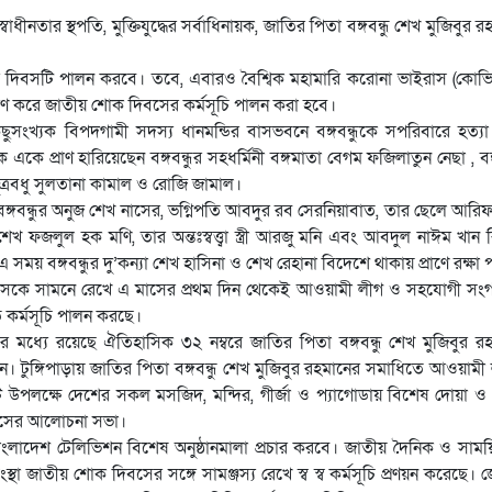
তার স্থপতি, মুক্তিযুদ্ধের সর্বাধিনায়ক, জাতির পিতা বঙ্গবন্ধু শেখ মুজিবুর র
র সঙ্গে দিবসটি পালন করবে। তবে, এবারও বৈশ্বিক মহামারি করোনা ভাইরাস (কোভ
অনুসরণ করে জাতীয় শোক দিবসের কর্মসূচি পালন করা হবে।
ংখ্যক বিপদগামী সদস্য ধানমন্ডির বাসভবনে বঙ্গবন্ধুকে সপরিবারে হত্য
একে প্রাণ হারিয়েছেন বঙ্গবন্ধুর সহধর্মিনী বঙ্গমাতা বেগম ফজিলাতুন নেছা , বঙ্গ
ত্রবধু সুলতানা কামাল ও রোজি জামাল।
বঙ্গবন্ধুর অনুজ শেখ নাসের, ভগ্নিপতি আবদুর রব সেরনিয়াবাত, তার ছেলে আরিফ
ঠক শেখ ফজলুল হক মণি, তার অন্তঃস্বত্ত্বা স্ত্রী আরজু মনি এবং আবদুল নাঈম খান র
ময় বঙ্গবন্ধুর দু’কন্যা শেখ হাসিনা ও শেখ রেহানা বিদেশে থাকায় প্রাণে রক্ষা 
িবসকে সামনে রেখে এ মাসের প্রথম দিন থেকেই আওয়ামী লীগ ও সহযোগী স
ত কর্মসূচি পালন করছে।
ির মধ্যে রয়েছে ঐতিহাসিক ৩২ নম্বরে জাতির পিতা বঙ্গবন্ধু শেখ মুজিবুর র
িবেদন। টুঙ্গিপাড়ায় জাতির পিতা বঙ্গবন্ধু শেখ মুজিবুর রহমানের সমাধিতে আওয়ামী
ি উপলক্ষে দেশের সকল মসজিদ, মন্দির, গীর্জা ও প্যাগোডায় বিশেষ দোয়া ও প্র
িবসের আলোচনা সভা।
লাদেশ টেলিভিশন বিশেষ অনুষ্ঠানমালা প্রচার করবে। জাতীয় দৈনিক ও সাম
সংস্থা জাতীয় শোক দিবসের সঙ্গে সামঞ্জস্য রেখে স্ব স্ব কর্মসূচি প্রণয়ন করেছে।