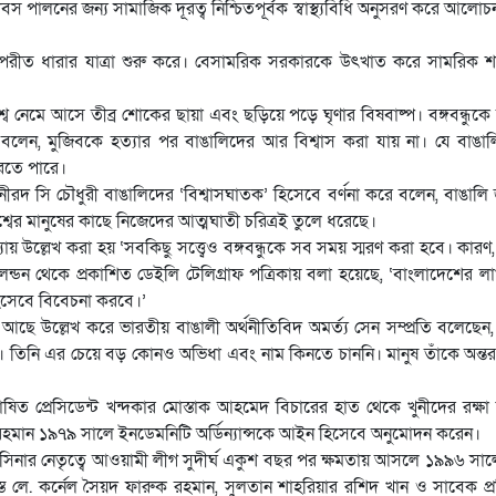
বস পালনের জন্য সামাজিক দূরত্ব নিশ্চিতপূর্বক স্বাস্থ্যবিধি অনুসরণ করে আলোচ
রীত ধারার যাত্রা শুরু করে। বেসামরিক সরকারকে উৎখাত করে সামরিক শ
বে নেমে আসে তীব্র শোকের ছায়া এবং ছড়িয়ে পড়ে ঘৃণার বিষবাষ্প। বঙ্গবন্ধুকে 
ট বলেন, মুজিবকে হত্যার পর বাঙালিদের আর বিশ্বাস করা যায় না। যে বাঙা
রতে পারে।
ক নীরদ সি চৌধুরী বাঙালিদের ‘বিশ্বাসঘাতক’ হিসেবে বর্ণনা করে বলেন, বাঙালি
 বিশ্বের মানুষের কাছে নিজেদের আত্মঘাতী চরিত্রই তুলে ধরেছে।
উল্লেখ করা হয় ‘সবকিছু সত্ত্বেও বঙ্গবন্ধুকে সব সময় স্মরণ করা হবে। কারণ,
লন্ডন থেকে প্রকাশিত ডেইলি টেলিগ্রাফ পত্রিকায় বলা হয়েছে, ‘বাংলাদেশের ল
হিসেবে বিবেচনা করবে।’
ছে উল্লেখ করে ভারতীয় বাঙালী অর্থনীতিবিদ অমর্ত্য সেন সম্প্রতি বলেছেন,
লা। তিনি এর চেয়ে বড় কোনও অভিধা এবং নাম কিনতে চাননি। মানুষ তাঁকে অন্ত
বঘোষিত প্রেসিডেন্ট খন্দকার মোস্তাক আহমেদ বিচারের হাত থেকে খুনীদের রক্ষ
র রহমান ১৯৭৯ সালে ইনডেমনিটি অর্ডিন্যান্সকে আইন হিসেবে অনুমোদন করেন।
খ হাসিনার নেতৃত্বে আওয়ামী লীগ সুদীর্ঘ একুশ বছর পর ক্ষমতায় আসলে ১৯৯৬ সা
্ত লে. কর্নেল সৈয়দ ফারুক রহমান, সুলতান শাহরিয়ার রশিদ খান ও সাবেক প্রতিম