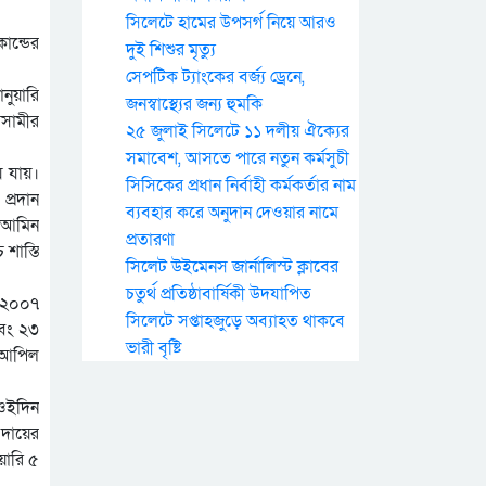
সিলেটে হামের উপসর্গ নিয়ে আরও
ান্ডের
দুই শিশুর মৃত্যু
সেপটিক ট্যাংকের বর্জ্য ড্রেনে,
নুয়ারি
জনস্বাস্থ্যের জন্য হুমকি
আসামীর
২৫ জুলাই সিলেটে ১১ দলীয় ঐক্যের
সমাবেশ, আসতে পারে নতুন কর্মসুচী
ে যায়।
সিসিকের প্রধান নির্বাহী কর্মকর্তার নাম
প্রদান
ব্যবহার করে অনুদান দেওয়ার নামে
ল আমিন
প্রতারণা
শাস্তি
সিলেট উইমেনস জার্নালিস্ট ক্লাবের
চতুর্থ প্রতিষ্ঠাবার্ষিকী উদযাপিত
র ২০০৭
সিলেটে সপ্তাহজুড়ে অব্যাহত থাকবে
এবং ২৩
ভারী বৃষ্টি
ু আপিল
 ওইদিন
 দায়ের
য়ারি ৫