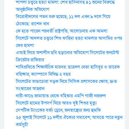
শাপলা চত্বরে হত্যা মামলা: শেখ হাসিনাসহ ৪১ জনের বিরুদ্ধে
আনুষ্ঠানিক অভিযোগ
বিরোধীদলের পতন শুরু হয়েছে, ১১ দল এখন ৯ দলে গিয়ে
ঠেকেছে: রাশেদ খান
কে হতে পারেন পরবর্তী রাষ্ট্রপতি, আলোচনায় এক আমলা
সিলেটে আদলত চত্বরে শিশু ফাহিমা হত্যা মামলার আসামির ওপর
ফের হামলা
এআই দিয়ে অশালীন ছবি ছড়ানোর অভিযোগ সিলেটের কনটেন্ট
ক্রিয়েটর রাফিয়ার
শাবিপ্রবিতে শিক্ষার্থীকে মারধর: ছাত্রদল নেতা হাসিবুর ও তারেক
বহিষ্কার, ক্যাম্পাসে নিষিদ্ধ ২ বছর
সিলেটের ভাঙাচোরা সড়ক নিয়ে সিসিক প্রশাসকের ক্ষোভ, দ্রুত
সংস্কারের আহ্বান
নারী-কাণ্ডে জামায়াত থেকে বহিস্কার এমপি গাজী নজরুল
সিলেটে হামের উপসর্গ নিয়ে আরও দুই শিশুর মৃত্যু
সেপটিক ট্যাংকের বর্জ্য ড্রেনে, জনস্বাস্থ্যের জন্য হুমকি
২৫ জুলাই সিলেটে ১১ দলীয় ঐক্যের সমাবেশ, আসতে পারে নতুন
কর্মসুচী