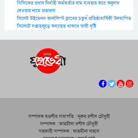
সিসিকের প্রধান নির্বাহী কর্মকর্তার নাম ব্যবহার করে অনুদান
দেওয়ার নামে প্রতারণা
সিলেট উইমেনস জার্নালিস্ট ক্লাবের চতুর্থ প্রতিষ্ঠাবার্ষিকী উদযাপিত
সিলেটে সপ্তাহজুড়ে অব্যাহত থাকবে ভারী বৃষ্টি
সম্পাদক মণ্ডলীর সভাপতি : নূরুর রশীদ চৌধুরী
সম্পাদক : ফাহমীদা রশীদ চৌধুরী
সহকারী সম্পাদক : ফাহমীনা নাহাস