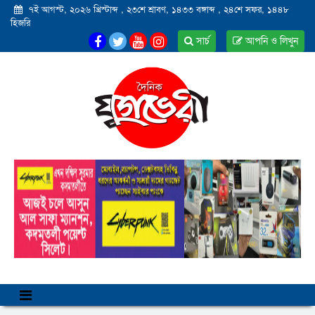
৭ই আগস্ট, ২০২৬ খ্রিস্টাব্দ
,
২৩শে শ্রাবণ, ১৪৩৩ বঙ্গাব্দ
,
২৪শে সফর, ১৪৪৮
হিজরি
সার্চ
আপনি ও লিখুন