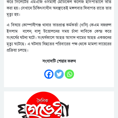
করে সিলেটের এমএজি ওসমানী মেডিকেল কলেজ হাসপাতালে ভর্তি
করা হয়। সেখানে চিকিৎসাধীন অবস্থাতেই মঙ্গলবার দিবাগত রাতে তার
মৃত্যু হয়।
এ বিষয়ে কোম্পানীগঞ্জ থানার ভারপ্রাপ্ত কর্মকর্তা (ওসি) কেএম নজরুল
ইসলাম বলেন, বালু উত্তোলনের সময় চাঁদা দাবিকে কেন্দ্র করে
সংঘর্ষের ঘটনা ঘটে। সংঘর্ষকালে আহত আসাদ নামের আহত একজনের
মৃত্যু ঘটেছে। এ ঘটনায় নিহতের পরিবারের পক্ষ থেকে মামলা দায়েরের
প্রক্রিয়া চলছে।
সংবাদটি শেয়ার করুন