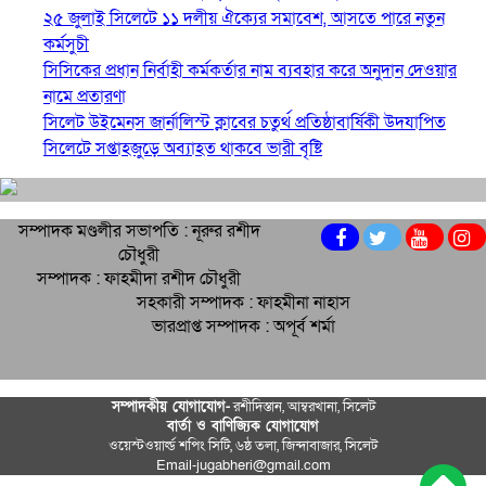
২৫ জুলাই সিলেটে ১১ দলীয় ঐক্যের সমাবেশ, আসতে পারে নতুন
কর্মসুচী
সিসিকের প্রধান নির্বাহী কর্মকর্তার নাম ব্যবহার করে অনুদান দেওয়ার
নামে প্রতারণা
সিলেট উইমেনস জার্নালিস্ট ক্লাবের চতুর্থ প্রতিষ্ঠাবার্ষিকী উদযাপিত
সিলেটে সপ্তাহজুড়ে অব্যাহত থাকবে ভারী বৃষ্টি
সম্পাদক মণ্ডলীর সভাপতি : নূরুর রশীদ
চৌধুরী
সম্পাদক : ফাহমীদা রশীদ চৌধুরী
সহকারী সম্পাদক : ফাহমীনা নাহাস
ভারপ্রাপ্ত সম্পাদক : অপূর্ব শর্মা
সম্পাদকীয় যােগাযোগ-
রশীদিস্তান, আম্বরখানা, সিলেট
বার্তা ও বাণিজ্যিক যোগাযােগ
ওয়েস্টওয়ার্ল্ড শপিং সিটি, ৬ষ্ঠ তলা, জিন্দাবাজার, সিলেট
Email-jugabheri@gmail.com