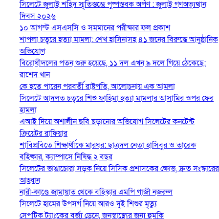
সিলেটে জুলাই শহিদ স্মৃতিস্তম্ভে পুষ্পস্তবক অর্পণ : জুলাই গণঅভ্যুত্থান
দিবস ২০২৬
১০ আগস্ট এসএসসি ও সমমানের পরীক্ষার ফল প্রকাশ
শাপলা চত্বরে হত্যা মামলা: শেখ হাসিনাসহ ৪১ জনের বিরুদ্ধে আনুষ্ঠানিক
অভিযোগ
বিরোধীদলের পতন শুরু হয়েছে, ১১ দল এখন ৯ দলে গিয়ে ঠেকেছে:
রাশেদ খান
কে হতে পারেন পরবর্তী রাষ্ট্রপতি, আলোচনায় এক আমলা
সিলেটে আদলত চত্বরে শিশু ফাহিমা হত্যা মামলার আসামির ওপর ফের
হামলা
এআই দিয়ে অশালীন ছবি ছড়ানোর অভিযোগ সিলেটের কনটেন্ট
ক্রিয়েটর রাফিয়ার
শাবিপ্রবিতে শিক্ষার্থীকে মারধর: ছাত্রদল নেতা হাসিবুর ও তারেক
বহিষ্কার, ক্যাম্পাসে নিষিদ্ধ ২ বছর
সিলেটের ভাঙাচোরা সড়ক নিয়ে সিসিক প্রশাসকের ক্ষোভ, দ্রুত সংস্কারের
আহ্বান
নারী-কাণ্ডে জামায়াত থেকে বহিস্কার এমপি গাজী নজরুল
সিলেটে হামের উপসর্গ নিয়ে আরও দুই শিশুর মৃত্যু
সেপটিক ট্যাংকের বর্জ্য ড্রেনে, জনস্বাস্থ্যের জন্য হুমকি