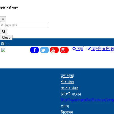
তথ্য সার্চ করুন
×
Close
,
,
সার্চ
আপনি ও লিখুন
মূল পাতা
শীর্ষ খবর
দেশের খবর
সিলেট সংবাদ
সিলেট
সুনামগঞ্জ
মৌলভীবাজার
হবিগঞ্জ
প্রবাস
বিনোদন