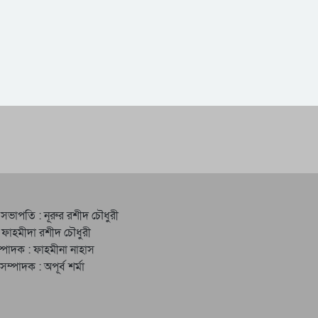
 সভাপতি : নূরুর রশীদ চৌধুরী
 ফাহমীদা রশীদ চৌধুরী
্পাদক : ফাহমীনা নাহাস
ত সম্পাদক : অপূর্ব শর্মা