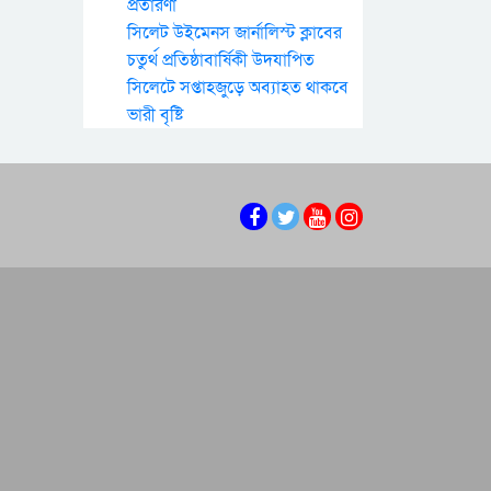
প্রতারণা
সিলেট উইমেনস জার্নালিস্ট ক্লাবের
চতুর্থ প্রতিষ্ঠাবার্ষিকী উদযাপিত
সিলেটে সপ্তাহজুড়ে অব্যাহত থাকবে
ভারী বৃষ্টি