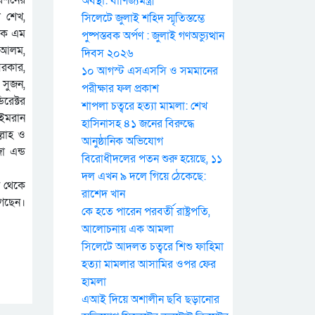
অবস্থা: বাণিজ্যমন্ত্রী
 শেখ,
সিলেটে জুলাই শহিদ স্মৃতিস্তম্ভে
াদক এম
পুষ্পস্তবক অর্পণ : জুলাই গণঅভ্যুত্থান
র আলম,
দিবস ২০২৬
সরকার,
১০ আগস্ট এসএসসি ও সমমানের
 সুজন,
পরীক্ষার ফল প্রকাশ
রেক্টর
শাপলা চত্বরে হত্যা মামলা: শেখ
 ইমরান
হাসিনাসহ ৪১ জনের বিরুদ্ধে
্লাহ ও
আনুষ্ঠানিক অভিযোগ
া এন্ড
বিরোধীদলের পতন শুরু হয়েছে, ১১
দল এখন ৯ দলে গিয়ে ঠেকেছে:
ন থেকে
রাশেদ খান
গেছেন।
কে হতে পারেন পরবর্তী রাষ্ট্রপতি,
আলোচনায় এক আমলা
সিলেটে আদলত চত্বরে শিশু ফাহিমা
হত্যা মামলার আসামির ওপর ফের
হামলা
এআই দিয়ে অশালীন ছবি ছড়ানোর