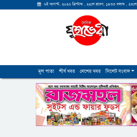
৬ই আগস্ট, ২০২৬ খ্রিস্টাব্দ
,
২২শে শ্রাবণ, ১৪৩৩ বঙ্গাব্দ
,
২৩শে
মূল পাতা
শীর্ষ খবর
দেশের খবর
সিলেট সংবাদ