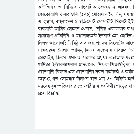
কাউন্সিলর ও সিনিয়র সাংবাদিক রেজওয়ান আহমদ, স
কোতোয়ালি থানার ওসি (তদন্ত) মোহাম্মদ ইয়াসিন, স
এ হান্নান, বাংলাদেশ রেডক্রিসেন্ট সোসাইটি সিলেট ই
ব্যবসায়ী আমির হোসেন খোকন, দৈনিক একাত্তরের কথা পত্
ভ্রাম্যমাণ প্রতিনিধি ও ম্যানেজমেন্ট ইনচার্জ মো. মো
নিজস্ব আলোকচিত্রী মিঠু দাস জয়, শ্যামল সিলেটের আল
মাজহারুল ইসলাম আমিন, জিএম এতেসাম মাবরুর, ডিজি
হোসেইন, জিএম এমারত সরকার প্রমুখ। এছাড়াও মরহুম 
খাদিজা ইন্টারন্যাশনাল মাদরাসার শিক্ষক-শিক্ষার্থীবৃন
কোম্পানি, রিফাত এন্ড কোম্পানির সকল কর্মকর্তা ও কর্মচা
উল্লেখ্য, গত সোমবার দিনগত রাত ২টা ৩০ মিনিটে হা
মরদেহ বৃহস্পতিবার রাতে নগরীর সাগরদিঘীরপাড়ের বাসায় 
প্রেস বিজ্ঞপ্তি