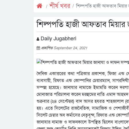
শীর্ষ খবর
শিল্পপতি হাজী আফতাব মিয়ার জ
শিল্পপতি হাজী আফতাব মিয়ার জ
Daily Jugabheri
প্রকাশিত
September 24, 2021
দৈনিক একাত্তরের কথা পত্রিকার প্রকাশক, ফিজা এন্ড 
ব্যবসায়ী, রিফাত এন্ড কোম্পানির চেয়ারম্যান, সাগর
সম্পন্ন হয়েছে। জানাযার নামাজে ইমামতি করেন দর
মোনাজাত পরিচালনা করেন মরহুমের নাতি এমাদ আহমদ
শুক্রবার (২৪ সেপ্টেম্বর) বাদ আসর হযরত শাহজালাল (
হয়। এতে সিলেটের রাজনৈতিক, সামাজিক ও পেশাজীবী সংগঠনে
সিলেট চেম্বার অব কর্মাসের নেতৃবৃন্দ, রিফাত এন্ড কোম্পানি
জানাযার নামাজ ও দাফনকালে উপস্থিত ছিলেন বাংলাদ
জেলা জজ কোর্টের পিপি অ্যাডভোকেট নিজাম উদ্দিন, দৈ