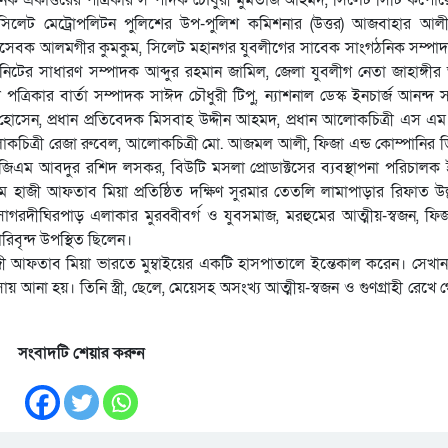
িলেট মেট্রোপলিটন পুলিশের উপ-পুলিশ কমিশনার (উত্তর) আজবাহার আলী
মাজসেবক আলমগীর কুমকুম, সিলেট মহানগর যুবলীগের সাবেক সাংগঠনিক সম্প
উনিটের সাধারণ সম্পাদক আব্দুর রহমান জামিল, জেলা যুবলীগ নেতা জাহাঙ্গী
রিকার বার্তা সম্পাদক সাঈদ চৌধুরী টিপু, ন্যাশনাল ডেস্ক ইনচার্জ আনন্দ 
হিদ হোসেন, প্রধান প্রতিবেদক মিসবাহ উদ্দীন আহমদ, প্রধান আলোকচিত্রী এস এম
োকচিত্রী রেজা রুবেল, আলোকচিত্রী মো. আজমল আলী, ফিজা এন্ড কোম্পানির ডি
এম আবদুর রশিদ লসকর, বিউটি মসলা প্রোডাক্টসের ব্যবস্থাপনা পরিচালক
হাজী আফতাব মিয়া প্রতিষ্ঠিত দক্ষিণ সুরমার তেতলি লামাপাড়ার রিফাত উল
্দ, সাগরদীঘিরপাড় এলাকার মুরব্বীবর্গ ও যুবসমাজ, মরহুমের আত্মীয়-স্বজন, ফিজ
রিবৃন্দ উপস্থিত ছিলেন।
জী আফতাব মিয়া ভারতে মুম্বাইয়ের একটি হাসপাতালে ইন্তেকাল করেন। সেখা
আনা হয়। তিনি স্ত্রী, ছেলে, মেয়েসহ অসংখ্য আত্মীয়-স্বজন ও গুণগ্রাহী রেখে 
সংবাদটি শেয়ার করুন