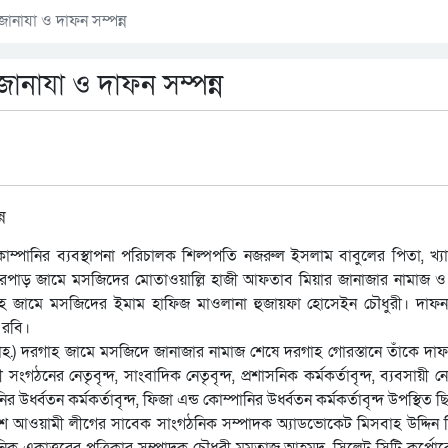
ানাযা ও দাফন সম্পন্ন
ানাযা ও দাফন সম্পন্ন
কোম্পানির ব্যবস্থাপনা পরিচালক শিল্পপতি নজরুল ইসলাম বাবুলের পিতা, খ্য
দিঘীরপাড় জামে মসজিদের মোতাওয়াল্লি হাজী আফতাব মিয়ার জানাজার নামাজ 
গাহ জামে মসজিদের ইমাম হাফিজ মাওলানা হুজায়ফা হোসেইন চৌধুরী। দাফ
 রবি।
রাহ.) দরগাহ জামে মসজিদে জানাজার নামাজ শেষে দরগাহ গোরস্তানে তাঁকে দা
র নেতৃবৃন্দ, সাংবাদিক নেতৃবৃন্দ, প্রশাসনিক কর্মকর্তাবৃন্দ, ব্যবসায়ী নেতৃ
র উর্ধ্বতন কর্মকর্তাবৃন্দ, ফিজা এন্ড কোম্পানির উর্ধ্বতন কর্মকর্তাবৃন্দ উপস্থিত 
েশ আওয়ামী লীগের সাবেক সাংগঠনিক সম্পাদক অ্যাডভোকেট মিসবাহ উদ্দিন 
নিক একাত্তরের পত্রিকার সম্পাদক চৌধুরী মুমতাজ আহমদ, সিলেট সিটি কর্পো