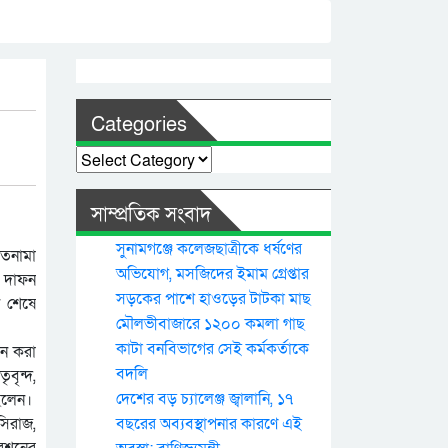
Categories
Categories
সাম্প্রতিক সংবাদ
সুনামগঞ্জে কলেজছাত্রীকে ধর্ষণের
াতনামা
অভিযোগ, মসজিদের ইমাম গ্রেপ্তার
ও দাফন
সড়কের পাশে হাওড়ের টাটকা মাছ
ন শেষে
মৌলভীবাজারে ১২০০ কমলা গাছ
কাটা বনবিভাগের সেই কর্মকর্তাকে
ফন করা
বদলি
বৃন্দ,
দেশের বড় চ্যালেঞ্জ জ্বালানি, ১৭
ছিলেন।
সিরাজ,
বছরের অব্যবস্থাপনার কারণে এই
রেশনের