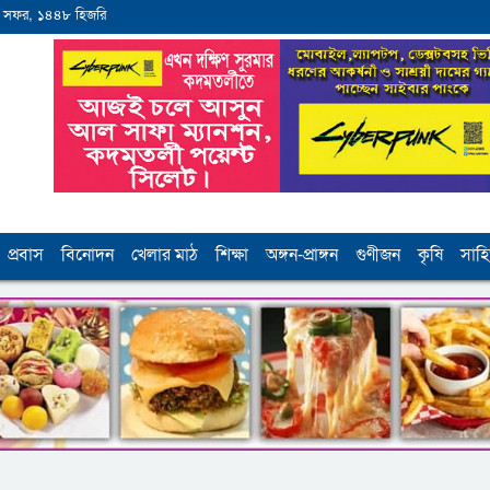
 সফর, ১৪৪৮ হিজরি
প্রবাস
বিনোদন
খেলার মাঠ
শিক্ষা
অঙ্গন-প্রাঙ্গন
গুণীজন
কৃষি
সাহি