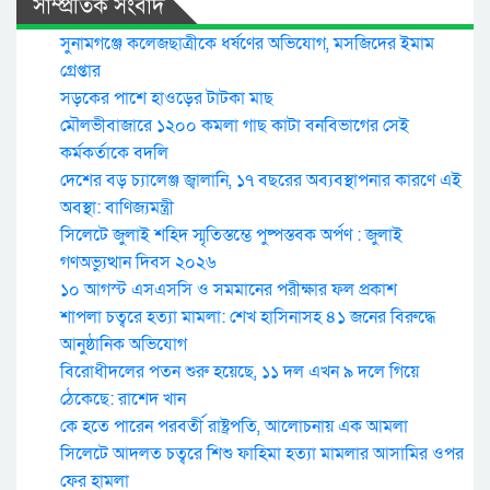
সাম্প্রতিক সংবাদ
সুনামগঞ্জে কলেজছাত্রীকে ধর্ষণের অভিযোগ, মসজিদের ইমাম
গ্রেপ্তার
সড়কের পাশে হাওড়ের টাটকা মাছ
মৌলভীবাজারে ১২০০ কমলা গাছ কাটা বনবিভাগের সেই
কর্মকর্তাকে বদলি
দেশের বড় চ্যালেঞ্জ জ্বালানি, ১৭ বছরের অব্যবস্থাপনার কারণে এই
অবস্থা: বাণিজ্যমন্ত্রী
সিলেটে জুলাই শহিদ স্মৃতিস্তম্ভে পুষ্পস্তবক অর্পণ : জুলাই
গণঅভ্যুত্থান দিবস ২০২৬
১০ আগস্ট এসএসসি ও সমমানের পরীক্ষার ফল প্রকাশ
শাপলা চত্বরে হত্যা মামলা: শেখ হাসিনাসহ ৪১ জনের বিরুদ্ধে
আনুষ্ঠানিক অভিযোগ
বিরোধীদলের পতন শুরু হয়েছে, ১১ দল এখন ৯ দলে গিয়ে
ঠেকেছে: রাশেদ খান
কে হতে পারেন পরবর্তী রাষ্ট্রপতি, আলোচনায় এক আমলা
সিলেটে আদলত চত্বরে শিশু ফাহিমা হত্যা মামলার আসামির ওপর
ফের হামলা