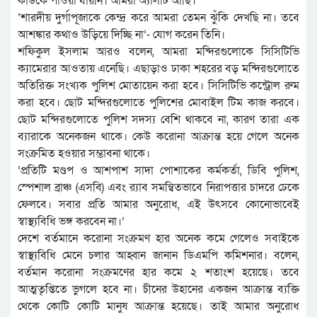
কাউকে পাওয়া যায়নি। আমরা অ্যালার্ট আছি।
‘শারদীয় দুর্গাপূজাকে কেন্দ্র করে আমরা তেমন ঝুঁকি দেখছি না। তবে
আশঙ্কার কথাও উড়িয়ে দিচ্ছি না’- যোগ করেন তিনি।
শফিকুল ইসলাম আরও বলেন, আমরা মন্দিরগুলোকে সিসিটিভি
ক্যামেরার আওতায় এনেছি। এছাড়াও ঢাকা শহরের বড় মন্দিরগুলোতে
অতিরিক্ত সংখ্যক পুলিশ মোতায়েন করা হবে। সিসিটিভি কন্ট্রোল রুম
করা হবে। ছোট মন্দিরগুলোতে পুলিশের মোবাইল টিম কাজ করবে।
ছোট মন্দিরগুলোতে পুলিশ সদস্য বেশি থাকবে না, কারণ তারা এক
ব্যারাকে অনেকজন থাকে। কেউ করোনা আক্রান্ত হয়ে গেলে অনেক
সংক্রমিত হওয়ার সম্ভাবনা থাকে।
‘প্রতিটি মণ্ডপ ও আশপাশ সাদা পোশাকের কর্মকর্তা, ডিবি পুলিশ,
স্পেশাল ব্রাঞ্চ (এসবি) এবং র‍্যাব সমন্বিতভাবে নিরাপত্তার চাদরে ঢেকে
ফেলবে। সবার প্রতি আমার অনুরোধ, এই উৎসবে কোনোভাবেই
স্বাস্থ্যবিধি ভঙ্গ করবেন না।’
দেশে বর্তমানে করোনা সংক্রমণ হার অনেক কমে গেলেও সবাইকে
স্বাস্থ্যবিধি মেনে চলার আহ্বান জানান ডিএমপি কমিশনার। বলেন,
বর্তমান করোনা সংক্রমণের হার কমে ২ শতাংশ হয়েছে। তবে
আত্মতৃপ্তিতে ভুগলে হবে না। চীনের উহানের একজন আক্রান্ত ব্যক্তি
থেকে কোটি কোটি মানুষ আক্রান্ত হয়েছে। তাই আমার অনুরোধ