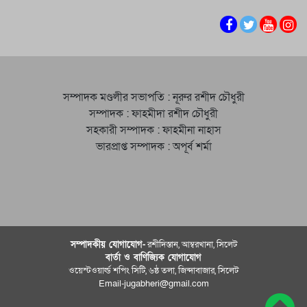
সম্পাদক মণ্ডলীর সভাপতি : নূরুর রশীদ চৌধুরী
সম্পাদক : ফাহমীদা রশীদ চৌধুরী
সহকারী সম্পাদক : ফাহমীনা নাহাস
ভারপ্রাপ্ত সম্পাদক : অপূর্ব শর্মা
সম্পাদকীয় যােগাযোগ-
রশীদিস্তান, আম্বরখানা, সিলেট
বার্তা ও বাণিজ্যিক যোগাযােগ
ওয়েস্টওয়ার্ল্ড শপিং সিটি, ৬ষ্ঠ তলা, জিন্দাবাজার, সিলেট
Email-jugabheri@gmail.com