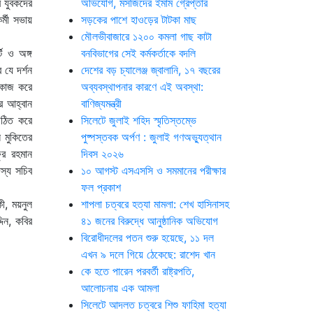
র যুবকদের
অভিযোগ, মসজিদের ইমাম গ্রেপ্তার
্মী সভায়
সড়কের পাশে হাওড়ের টাটকা মাছ
মৌলভীবাজারে ১২০০ কমলা গাছ কাটা
ি ও অঙ্গ
বনবিভাগের সেই কর্মকর্তাকে বদলি
 যে দর্শন
দেশের বড় চ্যালেঞ্জ জ্বালানি, ১৭ বছরের
 কাজ করে
অব্যবস্থাপনার কারণে এই অবস্থা:
র আহ্বান
বাণিজ্যমন্ত্রী
গঠিত করে
সিলেটে জুলাই শহিদ স্মৃতিস্তম্ভে
ন মুকিতের
পুষ্পস্তবক অর্পণ : জুলাই গণঅভ্যুত্থান
ুর রহমান
দিবস ২০২৬
স্য সচিব
১০ আগস্ট এসএসসি ও সমমানের পরীক্ষার
ফল প্রকাশ
ী, ময়নুল
শাপলা চত্বরে হত্যা মামলা: শেখ হাসিনাসহ
িন, কবির
৪১ জনের বিরুদ্ধে আনুষ্ঠানিক অভিযোগ
বিরোধীদলের পতন শুরু হয়েছে, ১১ দল
এখন ৯ দলে গিয়ে ঠেকেছে: রাশেদ খান
কে হতে পারেন পরবর্তী রাষ্ট্রপতি,
আলোচনায় এক আমলা
সিলেটে আদলত চত্বরে শিশু ফাহিমা হত্যা