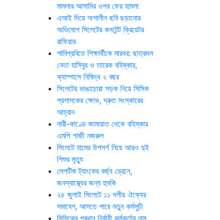
মামলার আসামির ওপর ফের হামলা
এআই দিয়ে অশালীন ছবি ছড়ানোর
অভিযোগ সিলেটের কনটেন্ট ক্রিয়েটর
রাফিয়ার
শাবিপ্রবিতে শিক্ষার্থীকে মারধর: ছাত্রদল
নেতা হাসিবুর ও তারেক বহিষ্কার,
ক্যাম্পাসে নিষিদ্ধ ২ বছর
সিলেটের ভাঙাচোরা সড়ক নিয়ে সিসিক
প্রশাসকের ক্ষোভ, দ্রুত সংস্কারের
আহ্বান
নারী-কাণ্ডে জামায়াত থেকে বহিস্কার
এমপি গাজী নজরুল
সিলেটে হামের উপসর্গ নিয়ে আরও দুই
শিশুর মৃত্যু
সেপটিক ট্যাংকের বর্জ্য ড্রেনে,
জনস্বাস্থ্যের জন্য হুমকি
২৫ জুলাই সিলেটে ১১ দলীয় ঐক্যের
সমাবেশ, আসতে পারে নতুন কর্মসুচী
সিসিকের প্রধান নির্বাহী কর্মকর্তার নাম