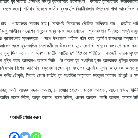
, জাতীয় যুব সংহতি এদেশের সমগ্র যুবসমাজের ভরসাস্থল। কাজেই যুবসংহতির নেতাকর্মীদে
 বলতে হবে। শনিবার বিকেলে জাতীয় যুবসংহতি বিয়ানীবাজার উপজেলা শাখা আয়োজিত কর
 চায়। গণতন্ত্রের সরকার চায়। সর্বোপরি নিজেদের মৌলিক অধিকার চায়। জাতীয় পার্ট
বন্ধূ আজীবন এদেশের মানুষের জন্য কাজ করে গেছেন। গ্রামবাংলার উন্নয়নে পল্লীবন্ধুর
 গ্রামবাংলার স্বপ্নদ্রষ্টা। দেশে উপজেলা পরিষদ গঠন করে গ্রামীণ জনপদের কল্যাণে
দাভেদ ভূলে যুবসংহতির নেতাকর্মীদের ঐক্যবদ্ধ হয়ে দেশ ও মানুষের কল্যাণে কাজ করা
ে কুনু মিয়া বলেন, এ জনপদ জাতীয় পার্টির দুর্গ হিসেবে পরিচিত। কাজেই দলকে সুসং
্তি বৃদ্ধি করার আহ্বানও জানান তিনি। উপজেলা যুব সংহতির যুগ্ন আহ্বায়ক মুহিবুর রহমা
্মীসভায় বিশেষ অতিথির বক্তব্য রাখেন যুব সংহতির কেন্দ্রীয় যুগ্ন আহ্বায়ক আলতাফ
ায়ুন কবির চৌধুরী, সিলেট জেলা জাতীয় যুব সংহতির আহ্বায়ক মরতুজা আহমদ চৌধুরী ও সদ
্দিন রাজা, আলী আহমদ বদরুল আলম, দেলওয়ার হোসেন, জাহেদ আহমদ, আব্দুল মজিদ সিদ্দিক
র, আবিদ হাছান লিটন, আবুল কালাম, মঈন উদ্দিন, খালেদ আহমদ, আলী আহমদ, আমান উদ্দ
সংবাদটি শেয়ার করুন