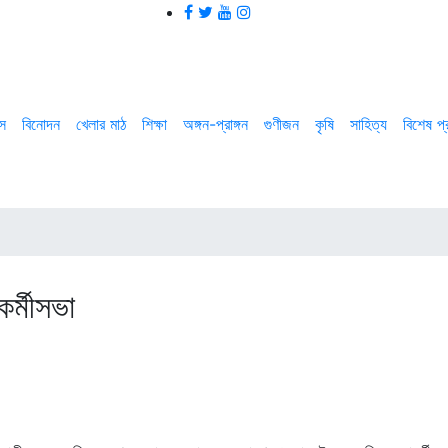
াস
বিনোদন
খেলার মাঠ
শিক্ষা
অঙ্গন-প্রাঙ্গন
গুণীজন
কৃষি
সাহিত্য
বিশেষ প
র্মীসভা