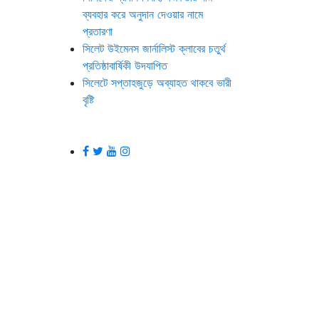
ব্যবহার করে অনুদান দেওয়ার নামে
প্রতারণা
সিলেট উইমেনস জার্নালিস্ট ক্লাবের চতুর্থ
প্রতিষ্ঠাবার্ষিকী উদযাপিত
সিলেটে সপ্তাহজুড়ে অব্যাহত থাকবে ভারী
বৃষ্টি