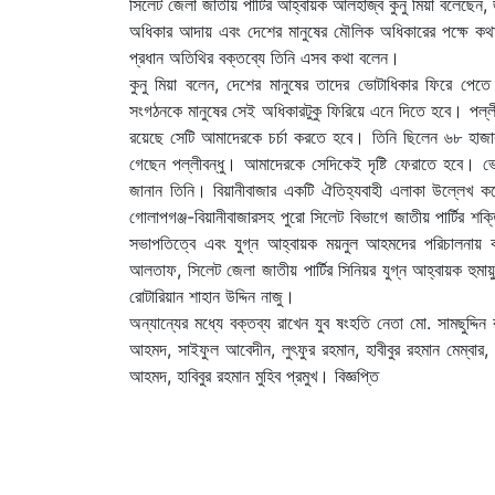
সিলেট জেলা জাতীয় পার্টির আহ্বায়ক আলহাজ্ব কুনু মিয়া বলেছেন
অধিকার আদায় এবং দেশের মানুষের মৌলিক অধিকারের পক্ষে কথা
প্রধান অতিথির বক্তব্যে তিনি এসব কথা বলেন।
কুনু মিয়া বলেন, দেশের মানুষের তাদের ভোটাধিকার ফিরে পেতে
সংগঠনকে মানুষের সেই অধিকারটুকু ফিরিয়ে এনে দিতে হবে। পল্লী
রয়েছে সেটি আমাদেরকে চর্চা করতে হবে। তিনি ছিলেন ৬৮ হাজার
গেছেন পল্লীবন্ধু। আমাদেরকে সেদিকেই দৃষ্টি ফেরাতে হবে। ভে
জানান তিনি। বিয়ানীবাজার একটি ঐতিহ্যবাহী এলাকা উল্লেখ কর
গোলাপগঞ্জ-বিয়ানীবাজারসহ পুরো সিলেট বিভাগে জাতীয় পার্টির শক
সভাপতিত্বে এবং যুগ্ন আহ্বায়ক ময়নুল আহমদের পরিচালনায় কর
আলতাফ, সিলেট জেলা জাতীয় পার্টির সিনিয়র যুগ্ন আহ্বায়ক হুম
রোটারিয়ান শাহান উদ্দিন নাজু।
অন্যান্যের মধ্যে বক্তব্য রাখেন যুব ষংহতি নেতা মো. সামছুদ
আহমদ, সাইফুল আবেদীন, লুৎফুর রহমান, হাবীবুর রহমান মেম্বা
আহমদ, হাবিবুর রহমান মুহিব প্রমুখ। বিজ্ঞপ্তি