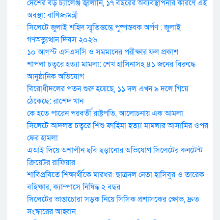
দেশের বড় চ্যালেঞ্জ জ্বালানি, ১৭ বছরের অব্যবস্থাপনার কারণে এই
অবস্থা: বাণিজ্যমন্ত্রী
সিলেটে জুলাই শহিদ স্মৃতিস্তম্ভে পুষ্পস্তবক অর্পণ : জুলাই
গণঅভ্যুত্থান দিবস ২০২৬
১০ আগস্ট এসএসসি ও সমমানের পরীক্ষার ফল প্রকাশ
শাপলা চত্বরে হত্যা মামলা: শেখ হাসিনাসহ ৪১ জনের বিরুদ্ধে
আনুষ্ঠানিক অভিযোগ
বিরোধীদলের পতন শুরু হয়েছে, ১১ দল এখন ৯ দলে গিয়ে
ঠেকেছে: রাশেদ খান
কে হতে পারেন পরবর্তী রাষ্ট্রপতি, আলোচনায় এক আমলা
সিলেটে আদলত চত্বরে শিশু ফাহিমা হত্যা মামলার আসামির ওপর
ফের হামলা
এআই দিয়ে অশালীন ছবি ছড়ানোর অভিযোগ সিলেটের কনটেন্ট
ক্রিয়েটর রাফিয়ার
শাবিপ্রবিতে শিক্ষার্থীকে মারধর: ছাত্রদল নেতা হাসিবুর ও তারেক
বহিষ্কার, ক্যাম্পাসে নিষিদ্ধ ২ বছর
সিলেটের ভাঙাচোরা সড়ক নিয়ে সিসিক প্রশাসকের ক্ষোভ, দ্রুত
সংস্কারের আহ্বান