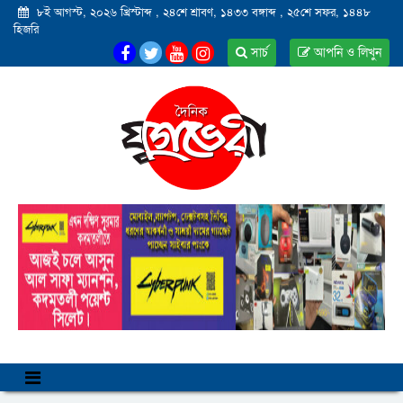
৮ই আগস্ট, ২০২৬ খ্রিস্টাব্দ
,
২৪শে শ্রাবণ, ১৪৩৩ বঙ্গাব্দ
,
২৫শে সফর, ১৪৪৮
হিজরি
সার্চ
আপনি ও লিখুন