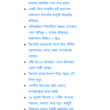
মামলার আসামির ওপর ফের হামলা
এআই দিয়ে অশালীন ছবি ছড়ানোর
অভিযোগ সিলেটের কনটেন্ট ক্রিয়েটর
রাফিয়ার
শাবিপ্রবিতে শিক্ষার্থীকে মারধর: ছাত্রদল
নেতা হাসিবুর ও তারেক বহিষ্কার,
ক্যাম্পাসে নিষিদ্ধ ২ বছর
সিলেটের ভাঙাচোরা সড়ক নিয়ে সিসিক
প্রশাসকের ক্ষোভ, দ্রুত সংস্কারের
আহ্বান
নারী-কাণ্ডে জামায়াত থেকে বহিস্কার
এমপি গাজী নজরুল
সিলেটে হামের উপসর্গ নিয়ে আরও দুই
শিশুর মৃত্যু
সেপটিক ট্যাংকের বর্জ্য ড্রেনে,
জনস্বাস্থ্যের জন্য হুমকি
২৫ জুলাই সিলেটে ১১ দলীয় ঐক্যের
সমাবেশ, আসতে পারে নতুন কর্মসুচী
সিসিকের প্রধান নির্বাহী কর্মকর্তার নাম