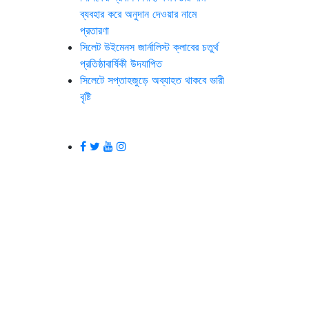
ব্যবহার করে অনুদান দেওয়ার নামে
প্রতারণা
সিলেট উইমেনস জার্নালিস্ট ক্লাবের চতুর্থ
প্রতিষ্ঠাবার্ষিকী উদযাপিত
সিলেটে সপ্তাহজুড়ে অব্যাহত থাকবে ভারী
বৃষ্টি