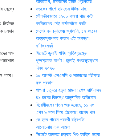
অভিযোগ, মসজিদের ইমাম গ্রেপ্তার
কেন্দ্রে
সড়কের পাশে হাওড়ের টাটকা মাছ
মৌলভীবাজারে ১২০০ কমলা গাছ কাটা
 নির্যাতন
বনবিভাগের সেই কর্মকর্তাকে বদলি
েকে চলমান
দেশের বড় চ্যালেঞ্জ জ্বালানি, ১৭ বছরের
অব্যবস্থাপনার কারণে এই অবস্থা:
বাণিজ্যমন্ত্রী
দের পক্ষ
সিলেটে জুলাই শহিদ স্মৃতিস্তম্ভে
 পড়াশোনা
পুষ্পস্তবক অর্পণ : জুলাই গণঅভ্যুত্থান
দিবস ২০২৬
াস পাবে।
১০ আগস্ট এসএসসি ও সমমানের পরীক্ষার
ফল প্রকাশ
শাপলা চত্বরে হত্যা মামলা: শেখ হাসিনাসহ
৪১ জনের বিরুদ্ধে আনুষ্ঠানিক অভিযোগ
বিরোধীদলের পতন শুরু হয়েছে, ১১ দল
এখন ৯ দলে গিয়ে ঠেকেছে: রাশেদ খান
কে হতে পারেন পরবর্তী রাষ্ট্রপতি,
আলোচনায় এক আমলা
সিলেটে আদলত চত্বরে শিশু ফাহিমা হত্যা