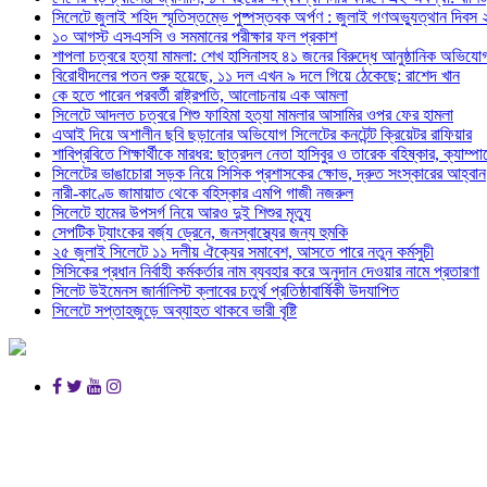
সিলেটে জুলাই শহিদ স্মৃতিস্তম্ভে পুষ্পস্তবক অর্পণ : জুলাই গণঅভ্যুত্থান দিবস
১০ আগস্ট এসএসসি ও সমমানের পরীক্ষার ফল প্রকাশ
শাপলা চত্বরে হত্যা মামলা: শেখ হাসিনাসহ ৪১ জনের বিরুদ্ধে আনুষ্ঠানিক অভিযো
বিরোধীদলের পতন শুরু হয়েছে, ১১ দল এখন ৯ দলে গিয়ে ঠেকেছে: রাশেদ খান
কে হতে পারেন পরবর্তী রাষ্ট্রপতি, আলোচনায় এক আমলা
সিলেটে আদলত চত্বরে শিশু ফাহিমা হত্যা মামলার আসামির ওপর ফের হামলা
এআই দিয়ে অশালীন ছবি ছড়ানোর অভিযোগ সিলেটের কনটেন্ট ক্রিয়েটর রাফিয়ার
শাবিপ্রবিতে শিক্ষার্থীকে মারধর: ছাত্রদল নেতা হাসিবুর ও তারেক বহিষ্কার, ক্যাম্প
সিলেটের ভাঙাচোরা সড়ক নিয়ে সিসিক প্রশাসকের ক্ষোভ, দ্রুত সংস্কারের আহ্বান
নারী-কাণ্ডে জামায়াত থেকে বহিস্কার এমপি গাজী নজরুল
সিলেটে হামের উপসর্গ নিয়ে আরও দুই শিশুর মৃত্যু
সেপটিক ট্যাংকের বর্জ্য ড্রেনে, জনস্বাস্থ্যের জন্য হুমকি
২৫ জুলাই সিলেটে ১১ দলীয় ঐক্যের সমাবেশ, আসতে পারে নতুন কর্মসুচী
সিসিকের প্রধান নির্বাহী কর্মকর্তার নাম ব্যবহার করে অনুদান দেওয়ার নামে প্রতারণা
সিলেট উইমেনস জার্নালিস্ট ক্লাবের চতুর্থ প্রতিষ্ঠাবার্ষিকী উদযাপিত
সিলেটে সপ্তাহজুড়ে অব্যাহত থাকবে ভারী বৃষ্টি