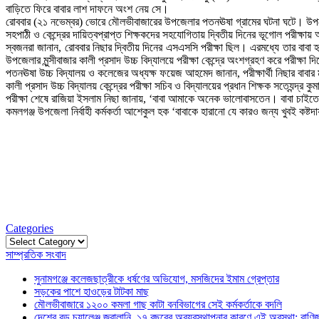
বাড়িতে ফিরে বাবার লাশ দাফনে অংশ নেয় সে।
রোববার (২১ নভেম্বর) ভোরে মৌলভীবাজারের উপজেলার পতনঊষা গ্রামের ঘটনা ঘটে। উপ
সহপাঠী ও কেন্দ্রের দায়িত্বপ্রাপ্ত শিক্ষকদের সহযোগিতায় দ্বিতীয় দিনের ভূগোল পরীক্ষ
স্বজনরা জানান, রোববার নিছার দ্বিতীয় দিনের এসএসসি পরীক্ষা ছিল। এরমধ্যে তার বাব
উপজেলার মুন্সীবাজার কালী প্রসাদ উচ্চ বিদ্যালয়ে পরীক্ষা কেন্দ্রে অংশগ্রহণ করে পরীক্ষা 
পতনঊষা উচ্চ বিদ্যালয় ও কলেজের অধ্যক্ষ ফয়েজ আহমেদ জানান, পরীক্ষার্থী নিছার বাবার ম
কালী প্রসাদ উচ্চ বিদ্যালয় কেন্দ্রের পরীক্ষা সচিব ও বিদ্যালয়ের প্রধান শিক্ষক সত্যেন্দ্র 
পরীক্ষা শেষে রাজিয়া ইসলাম নিছা জানায়, ‘বাবা আমাকে অনেক ভালোবাসতেন। বাবা চাই
কমলগঞ্জ উপজেলা নির্বাহী কর্মকর্তা আশেকুল হক ‘বাবাকে হারানো যে কারও জন্য খুবই কষ্ট
Categories
Categories
সাম্প্রতিক সংবাদ
সুনামগঞ্জে কলেজছাত্রীকে ধর্ষণের অভিযোগ, মসজিদের ইমাম গ্রেপ্তার
সড়কের পাশে হাওড়ের টাটকা মাছ
মৌলভীবাজারে ১২০০ কমলা গাছ কাটা বনবিভাগের সেই কর্মকর্তাকে বদলি
দেশের বড় চ্যালেঞ্জ জ্বালানি, ১৭ বছরের অব্যবস্থাপনার কারণে এই অবস্থা: বাণিজ্য