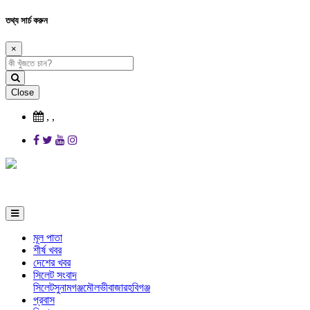
তথ্য সার্চ করুন
×
Close
,
,
মূল পাতা
শীর্ষ খবর
দেশের খবর
সিলেট সংবাদ
সিলেট
সুনামগঞ্জ
মৌলভীবাজার
হবিগঞ্জ
প্রবাস