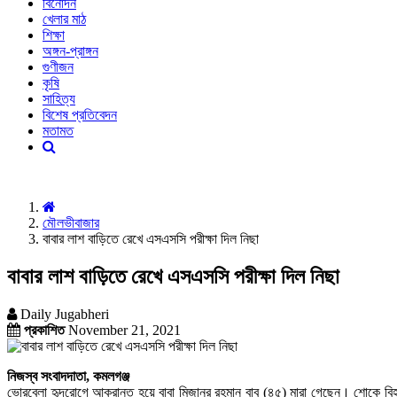
বিনোদন
খেলার মাঠ
শিক্ষা
অঙ্গন-প্রাঙ্গন
গুণীজন
কৃষি
সাহিত্য
বিশেষ প্রতিবেদন
মতামত
মৌলভীবাজার
বাবার লাশ বাড়িতে রেখে এসএসসি পরীক্ষা দিল নিছা
বাবার লাশ বাড়িতে রেখে এসএসসি পরীক্ষা দিল নিছা
Daily Jugabheri
প্রকাশিত
November 21, 2021
নিজস্ব সংবাদদাতা, কমলগঞ্জ
ভোরবেলা হৃদরোগে আক্রান্ত হয়ে বাবা মিজানুর রহমান বাবু (৪৫) মারা গেছেন। শোকে বিহ