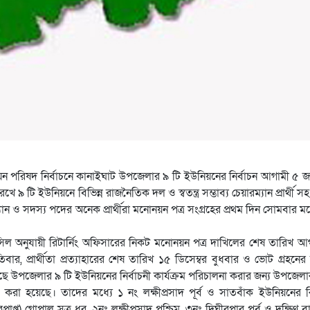
ন পরিষদ নির্বাচনে কানাইঘাট উপজেলার ৯ টি ইউনিয়নের নির্বাচন আগামী ৫ জা
৯ টি ইউনিয়নে বিভিন্ন রাজনৈতিক দল ও স্বতন্ত্র সম্ভাব্য চেয়ারম্যান প্রার্থী স
ান ও সদস্য পদের অনেক প্রার্থীরা মনোনয়ন পত্র সংগ্রহের প্রথম দিন সোমবার 
সিল অনুযায়ী রিটার্নিং অফিসারের নিকট মনোনয়ন পত্র দাখিলের শেষ তারিখ আ
িবার, প্রার্থীতা প্রত্যাহারের শেষ তারিখ ১৫ ডিসেম্বর বুধবার ও ভোট গ্রহনের
েছে উপজেলার ৯ টি ইউনিয়নের নির্বাচনী কার্যক্রম পরিচালনা করার জন্য উপজেলা
ান করা হয়েছে। তাদের মধ্যে ১ নং লক্ষীপ্রসাদ পূর্ব ও সাতবাঁক ইউনিয়নের রিট
াপ্ত) গোপাল সুত্র ধর, ২নং লক্ষীপ্রসাদ পশ্চিম, ৩নং দিঘীরপার পূর্ব ও দক্ষিণ বা