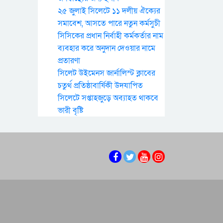
২৫ জুলাই সিলেটে ১১ দলীয় ঐক্যের
সমাবেশ, আসতে পারে নতুন কর্মসুচী
সিসিকের প্রধান নির্বাহী কর্মকর্তার নাম
ব্যবহার করে অনুদান দেওয়ার নামে
প্রতারণা
সিলেট উইমেনস জার্নালিস্ট ক্লাবের
চতুর্থ প্রতিষ্ঠাবার্ষিকী উদযাপিত
সিলেটে সপ্তাহজুড়ে অব্যাহত থাকবে
ভারী বৃষ্টি