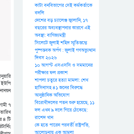
কাটা বনবিভাগের সেই কর্মকর্তাকে
বদলি
দেশের বড় চ্যালেঞ্জ জ্বালানি, ১৭
বছরের অব্যবস্থাপনার কারণে এই
অবস্থা: বাণিজ্যমন্ত্রী
সিলেটে জুলাই শহিদ স্মৃতিস্তম্ভে
পুষ্পস্তবক অর্পণ : জুলাই গণঅভ্যুত্থান
দিবস ২০২৬
১০ আগস্ট এসএসসি ও সমমানের
পরীক্ষার ফল প্রকাশ
নুয়ারি
শাপলা চত্বরে হত্যা মামলা: শেখ
হ ইউপি
হাসিনাসহ ৪১ জনের বিরুদ্ধে
মনোনয়ন
আনুষ্ঠানিক অভিযোগ
বিরোধীদলের পতন শুরু হয়েছে, ১১
গামী ৭
দল এখন ৯ দলে গিয়ে ঠেকেছে:
 তারিখ
রাশেদ খান
র ৪ টি
কে হতে পারেন পরবর্তী রাষ্ট্রপতি,
ার্নিং
আলোচনায় এক আমলা
নীগ্রাম