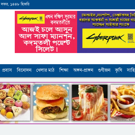
 সফর, ১৪৪৮ হিজরি
প্রবাস
বিনোদন
খেলার মাঠ
শিক্ষা
অঙ্গন-প্রাঙ্গন
গুণীজন
কৃষি
সাহি