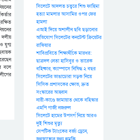
সিলেটে আদলত চত্বরে শিশু ফাহিমা
নিয়নের
হত্যা মামলার আসামির ওপর ফের
কর্তার
হামলা
ংরক্ষিত
নিয়নের
এআই দিয়ে অশালীন ছবি ছড়ানোর
থ দলীয়
অভিযোগ সিলেটের কনটেন্ট ক্রিয়েটর
 যুগ্ম
রাফিয়ার
আহবায়ক
শাবিপ্রবিতে শিক্ষার্থীকে মারধর:
করেছেন
ছাত্রদল নেতা হাসিবুর ও তারেক
বে বলে
বহিষ্কার, ক্যাম্পাসে নিষিদ্ধ ২ বছর
ীলীগের
সিলেটের ভাঙাচোরা সড়ক নিয়ে
সিসিক প্রশাসকের ক্ষোভ, দ্রুত
সংস্কারের আহ্বান
নারী-কাণ্ডে জামায়াত থেকে বহিস্কার
এমপি গাজী নজরুল
সিলেটে হামের উপসর্গ নিয়ে আরও
দুই শিশুর মৃত্যু
সেপটিক ট্যাংকের বর্জ্য ড্রেনে,
জনস্বাস্থ্যের জন্য হুমকি