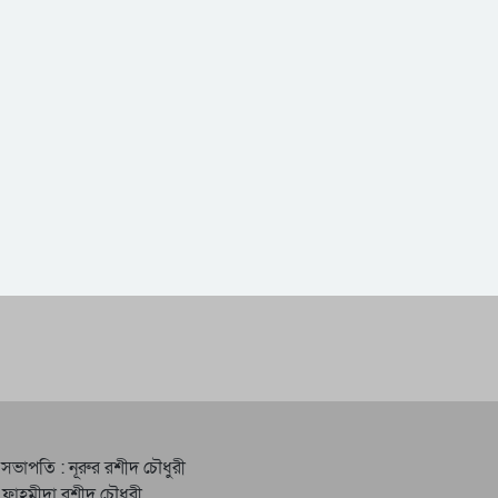
 সভাপতি : নূরুর রশীদ চৌধুরী
 ফাহমীদা রশীদ চৌধুরী