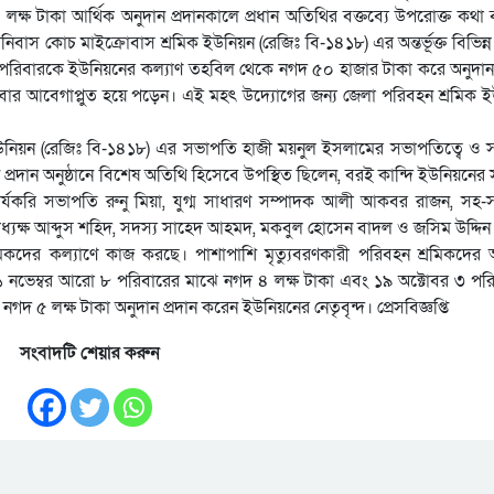
্ষ টাকা আর্থিক অনুদান প্রদানকালে প্রধান অতিথির বক্তব্যে উপরোক্ত কথা
নিবাস কোচ মাইক্রোবাস শ্রমিক ইউনিয়ন (রেজিঃ বি-১৪১৮) এর অন্তর্ভূক্ত বিভিন্ন 
িক পরিবারকে ইউনিয়নের কল্যাণ তহবিল থেকে নগদ ৫০ হাজার টাকা করে অনুদান 
রিবার আবেগাপ্লুত হয়ে পড়েন। এই মহৎ উদ্যোগের জন্য জেলা পরিবহন শ্রমিক 
উনিয়ন (রেজিঃ বি-১৪১৮) এর সভাপতি হাজী ময়নুল ইসলামের সভাপতিত্বে ও 
 প্রদান অনুষ্ঠানে বিশেষ অতিথি হিসেবে উপস্থিত ছিলেন, বরই কান্দি ইউনিয়নের
র্যকরি সভাপতি রুনু মিয়া, যুগ্ম সাধারণ সম্পাদক আলী আকবর রাজন, সহ-
াধ্যক্ষ আব্দুস শহিদ, সদস্য সাহেদ আহমদ, মকবুল হোসেন বাদল ও জসিম উদ্দিন প
শ্রমিকদের কল্যাণে কাজ করছে। পাশাপাশি মৃত্যুবরণকারী পরিবহন শ্রমিকদের
 নভেম্বর আরো ৮ পরিবারের মাঝে নগদ ৪ লক্ষ টাকা এবং ১৯ অক্টোবর ৩ পর
 ৫ লক্ষ টাকা অনুদান প্রদান করেন ইউনিয়নের নেতৃবৃন্দ। প্রেসবিজ্ঞপ্তি
সংবাদটি শেয়ার করুন