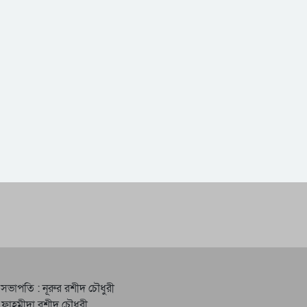
 সভাপতি : নূরুর রশীদ চৌধুরী
 ফাহমীদা রশীদ চৌধুরী