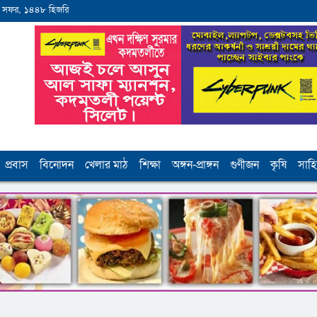
 সফর, ১৪৪৮ হিজরি
প্রবাস
বিনোদন
খেলার মাঠ
শিক্ষা
অঙ্গন-প্রাঙ্গন
গুণীজন
কৃষি
সাহি