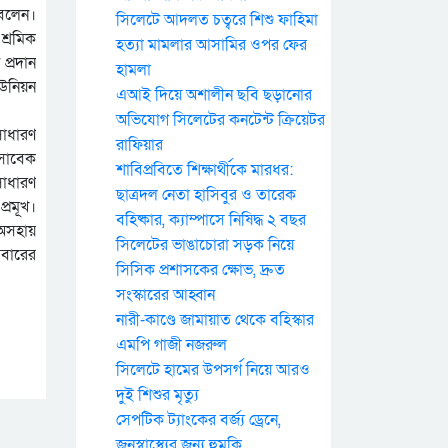
 বলেন।
সিলেটে আদলত চত্বরে শিশু ফাহিমা
শ্রমিক
হত্যা মামলার আসামির ওপর ফের
প্রদান
হামলা
ইউনিয়ন
এআই দিয়ে অশালীন ছবি ছড়ানোর
অভিযোগ সিলেটের কনটেন্ট ক্রিয়েটর
সাধারণ
রাফিয়ার
 সাবেক
শাবিপ্রবিতে শিক্ষার্থীকে মারধর:
সাধারণ
ছাত্রদল নেতা হাসিবুর ও তারেক
্রমূখ।
বহিষ্কার, ক্যাম্পাসে নিষিদ্ধ ২ বছর
 অসহায়
সিলেটের ভাঙাচোরা সড়ক নিয়ে
িবারের
সিসিক প্রশাসকের ক্ষোভ, দ্রুত
সংস্কারের আহ্বান
নারী-কাণ্ডে জামায়াত থেকে বহিস্কার
এমপি গাজী নজরুল
সিলেটে হামের উপসর্গ নিয়ে আরও
দুই শিশুর মৃত্যু
সেপটিক ট্যাংকের বর্জ্য ড্রেনে,
জনস্বাস্থ্যের জন্য হুমকি