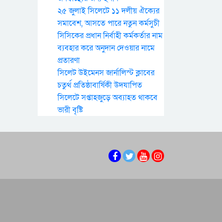
২৫ জুলাই সিলেটে ১১ দলীয় ঐক্যের
সমাবেশ, আসতে পারে নতুন কর্মসুচী
সিসিকের প্রধান নির্বাহী কর্মকর্তার নাম
ব্যবহার করে অনুদান দেওয়ার নামে
প্রতারণা
সিলেট উইমেনস জার্নালিস্ট ক্লাবের
চতুর্থ প্রতিষ্ঠাবার্ষিকী উদযাপিত
সিলেটে সপ্তাহজুড়ে অব্যাহত থাকবে
ভারী বৃষ্টি