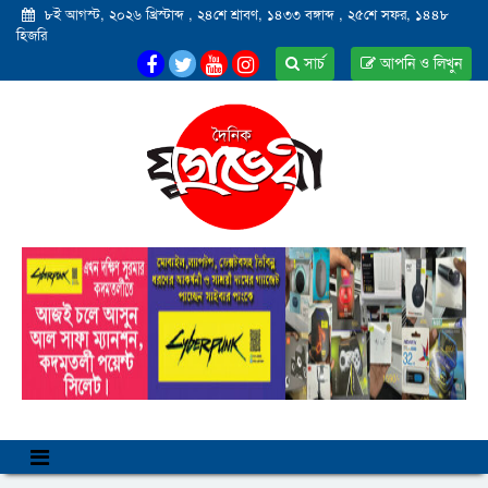
৮ই আগস্ট, ২০২৬ খ্রিস্টাব্দ
,
২৪শে শ্রাবণ, ১৪৩৩ বঙ্গাব্দ
,
২৫শে সফর, ১৪৪৮
হিজরি
সার্চ
আপনি ও লিখুন