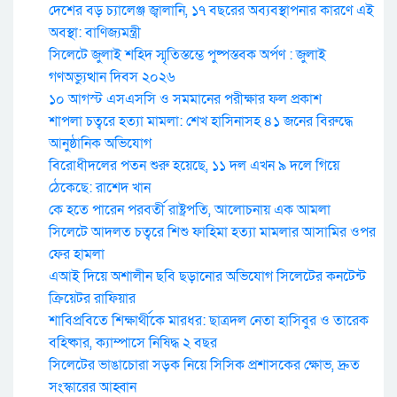
দেশের বড় চ্যালেঞ্জ জ্বালানি, ১৭ বছরের অব্যবস্থাপনার কারণে এই
অবস্থা: বাণিজ্যমন্ত্রী
সিলেটে জুলাই শহিদ স্মৃতিস্তম্ভে পুষ্পস্তবক অর্পণ : জুলাই
গণঅভ্যুত্থান দিবস ২০২৬
১০ আগস্ট এসএসসি ও সমমানের পরীক্ষার ফল প্রকাশ
শাপলা চত্বরে হত্যা মামলা: শেখ হাসিনাসহ ৪১ জনের বিরুদ্ধে
আনুষ্ঠানিক অভিযোগ
বিরোধীদলের পতন শুরু হয়েছে, ১১ দল এখন ৯ দলে গিয়ে
ঠেকেছে: রাশেদ খান
কে হতে পারেন পরবর্তী রাষ্ট্রপতি, আলোচনায় এক আমলা
সিলেটে আদলত চত্বরে শিশু ফাহিমা হত্যা মামলার আসামির ওপর
ফের হামলা
এআই দিয়ে অশালীন ছবি ছড়ানোর অভিযোগ সিলেটের কনটেন্ট
ক্রিয়েটর রাফিয়ার
শাবিপ্রবিতে শিক্ষার্থীকে মারধর: ছাত্রদল নেতা হাসিবুর ও তারেক
বহিষ্কার, ক্যাম্পাসে নিষিদ্ধ ২ বছর
সিলেটের ভাঙাচোরা সড়ক নিয়ে সিসিক প্রশাসকের ক্ষোভ, দ্রুত
সংস্কারের আহ্বান