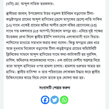
(ওসি) মো. আব্দুল লতিফ তরফদার।
স্থানীয়রা জানান, উপজেলার উত্তর বড়দল ইউনিয়ন বড়গোফ টিলা-
কড়ইগড়ার গ্রামের আব্দুল হাসিমের (ছেলে মাসুকের ছেলে) নাতি সাকিব
(১২) সাথে একেই গ্রামের জমির আলীর ছেলে নজির হোসেনের (২৩)
সাথে গত মঙ্গলবার (২৩ আগস্ট) বিকেলে ঝগড়া হয়। এনিয়ে দুই পক্ষের
উত্তেজনা দেখা দিলে স্থানীয় ইউপি সদস্যসহ এলাকাবাসী বসে বিচার-
শালিসের মাধ্যমে সমাধান করার কথা বলেন। কিন্তু ঝগড়ার জের ধরে
আজ বুধবার বিকেলে বড়গোফ টিলা-কড়ইগড়ার গ্রামের কমিউনিটি
ক্লিনিকের সামনে আব্দুল হাসিমের সাথে কথা-কাটাকাটি হয় খুরশিদ,
রাশিদ, জমিরসহ কয়েকজনের সাথে। এক প্রর্যায়ে দেশীয় অস্ত্রশস্ত্র নিয়ে
তারা আব্দুল হাসিমের ওপর হামলা চালায়। হামলায় গুরুতর আহত হন
হাসিম। স্থানীয় বাসিন্দা ও তার পরিবারের লোকজন উদ্ধার করে স্থানীয়
চিকিৎসকের কাছে নিয়ে গেলে তাকে মৃত ঘোষণা করা হয়।
সংবাদটি শেয়ার করুন