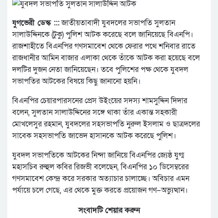
যুগভেরী ডেস্ক :::
জাতীয়তাবাদী যুবদলের সভাপতি সুলতান
সালাউদ্দিনকে (টুকু) পুলিশ আটক করেছে বলে জানিয়েছে বিএনপি।
রাজশাহীতে বিএনপির গণসমাবেশ থেকে ফেরার পথে শনিবার রাতে
রাজধানীর আমিন বাজার এলাকা থেকে তাঁকে আটক করা হয়েছে বলে
দলটির দুজন নেতা জানিয়েছেন। তবে পুলিশের পক্ষ থেকে যুবদল
সভাপতির আটকের বিষয়ে কিছু জানানো হয়নি।
বিএনপির চেয়ারপারসনের প্রেস উইংয়ের সদস্য শামসুদ্দিন দিদার
বলেন, সুলতান সালাউদ্দিনের সঙ্গে থাকা তাঁর একান্ত সহকারী
মোখলেসুর রহমান, যুবদলের সহসভাপতি নুরুল ইসলাম ও ছাত্রদলের
সাবেক সহসভাপতি জাভেদ হাসানকে আটক করেছে পুলিশ।
যুবদল সভাপতিকে আটকের নিন্দা জানিয়ে বিএনপির জ্যেষ্ঠ যুগ্ম
মহাসচিব রুহুল কবির রিজভী বলেছেন, বিএনপির ১০ ডিসেম্বরের
গণসমাবেশ কেন্দ্র করে সরকার অত্যাচার চালাচ্ছে। অবিচার এমন
পর্যায়ে চলে গেছে, এর থেকে মুক্ত করতে প্রয়োজন গণ–অভ্যুত্থান।
সংবাদটি শেয়ার করুন