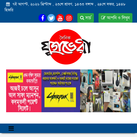
৭ই আগস্ট, ২০২৬ খ্রিস্টাব্দ
,
২৩শে শ্রাবণ, ১৪৩৩ বঙ্গাব্দ
,
২৪শে সফর, ১৪৪৮
হিজরি
সার্চ
আপনি ও লিখুন