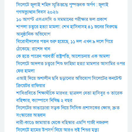
সিলেটে জুলাই শহিদ স্মৃতিস্তম্ভে পুষ্পস্তবক অর্পণ : জুলাই
গণঅভ্যুত্থান দিবস ২০২৬
১০ আগস্ট এসএসসি ও সমমানের পরীক্ষার ফল প্রকাশ
শাপলা চত্বরে হত্যা মামলা: শেখ হাসিনাসহ ৪১ জনের বিরুদ্ধে
আনুষ্ঠানিক অভিযোগ
বিরোধীদলের পতন শুরু হয়েছে, ১১ দল এখন ৯ দলে গিয়ে
ঠেকেছে: রাশেদ খান
কে হতে পারেন পরবর্তী রাষ্ট্রপতি, আলোচনায় এক আমলা
সিলেটে আদলত চত্বরে শিশু ফাহিমা হত্যা মামলার আসামির ওপর
ফের হামলা
এআই দিয়ে অশালীন ছবি ছড়ানোর অভিযোগ সিলেটের কনটেন্ট
ক্রিয়েটর রাফিয়ার
শাবিপ্রবিতে শিক্ষার্থীকে মারধর: ছাত্রদল নেতা হাসিবুর ও তারেক
বহিষ্কার, ক্যাম্পাসে নিষিদ্ধ ২ বছর
সিলেটের ভাঙাচোরা সড়ক নিয়ে সিসিক প্রশাসকের ক্ষোভ, দ্রুত
সংস্কারের আহ্বান
নারী-কাণ্ডে জামায়াত থেকে বহিস্কার এমপি গাজী নজরুল
সিলেটে হামের উপসর্গ নিয়ে আরও দুই শিশুর মৃত্যু