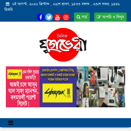
৬ই আগস্ট, ২০২৬ খ্রিস্টাব্দ
,
২২শে শ্রাবণ, ১৪৩৩ বঙ্গাব্দ
,
২৩শে সফর, ১৪৪৮
হিজরি
সার্চ
আপনি ও লিখুন