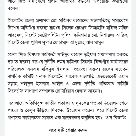
আয়োজিত সমাবেশে প্রধান অতিথির বক্তব্যে উপরোক্ত কথাগুলো
বলেন।
সিলেটের জেলা প্রশাসক মো. মজিবর রহমানের সভাপতিত্বে সমাবেশে
বিশেষ অতিথির বক্তব্য রাখেন সিলেট রেঞ্জের ডিআইজি মফিজ উদ্দিন
আহমেদ, সিলেট মেট্রোপলিটন পুলিশ কমিশনার মো. নিশারুল আরিফ,
সিলেট জেলা পুলিশ সুপার মোহাম্মদ আব্দুল্লাহ আল মামুন।
জেলা শিশু বিষয়ক কর্মকর্তা সাইদুর রহমান ভূইয়ার সঞ্চালনায় শুরুতে
স্বাগত বক্তব্য রাখেন দুর্নীতি দমন কমিশন সিলেট বিভাগীয় কার্যালয়ের
পরিচালক এসএম মফিদুল ইসলাম। শুভেচ্ছা বক্তব্য রাখেন সচেতন
নাগরিক কমিটি সনাক সিলেটের সাবেক সভাপতি এডভোকেট এমাদ
উল্লাহ শহীদুল ইসলাম শাহীন ও জেলা দুর্নীতি প্রতিরোধ কমিটি
সিলেটের সাধারণ সম্পাদক রোটারিয়ান বেলাল আহমদ।
এর আগে অতিথিবৃন্দ জাতীয় পতাকা ও দুদকের পতাকা উত্তোলন শেষে
পায়রা ও বেলুন উড়িয়ে দিবসের উদ্বোধন করেন। পরে সিলেট জেলা
প্রশাসক কার্যালয়ের সামনে এক মানববন্ধন অনুষ্ঠিত হয়। প্রেস বিজ্ঞপ্তি
সংবাদটি শেয়ার করুন