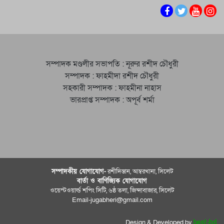
সম্পাদক মণ্ডলীর সভাপতি : নূরুর রশীদ চৌধুরী
সম্পাদক : ফাহমীদা রশীদ চৌধুরী
সহকারী সম্পাদক : ফাহমীনা নাহাস
ভারপ্রাপ্ত সম্পাদক : অপূর্ব শর্মা
সম্পাদকীয় যােগাযোগ-
রশীদিস্তান, আম্বরখানা, সিলেট
বার্তা ও বাণিজ্যিক যোগাযােগ
ওয়েস্টওয়ার্ল্ড শপিং সিটি, ৬ষ্ঠ তলা, জিন্দাবাজার, সিলেট
Email-jugabheri@gmail.com
Design & Developed by
best-bd