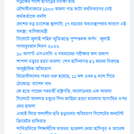
সড়কের পাশে হাওড়ের টাটকা মাছ
মৌলভীবাজারে ১২০০ কমলা গাছ কাটা বনবিভাগের সেই
কর্মকর্তাকে বদলি
দেশের বড় চ্যালেঞ্জ জ্বালানি, ১৭ বছরের অব্যবস্থাপনার কারণে এই
অবস্থা: বাণিজ্যমন্ত্রী
সিলেটে জুলাই শহিদ স্মৃতিস্তম্ভে পুষ্পস্তবক অর্পণ : জুলাই
গণঅভ্যুত্থান দিবস ২০২৬
১০ আগস্ট এসএসসি ও সমমানের পরীক্ষার ফল প্রকাশ
শাপলা চত্বরে হত্যা মামলা: শেখ হাসিনাসহ ৪১ জনের বিরুদ্ধে
আনুষ্ঠানিক অভিযোগ
বিরোধীদলের পতন শুরু হয়েছে, ১১ দল এখন ৯ দলে গিয়ে
ঠেকেছে: রাশেদ খান
কে হতে পারেন পরবর্তী রাষ্ট্রপতি, আলোচনায় এক আমলা
সিলেটে আদলত চত্বরে শিশু ফাহিমা হত্যা মামলার আসামির ওপর
ফের হামলা
এআই দিয়ে অশালীন ছবি ছড়ানোর অভিযোগ সিলেটের কনটেন্ট
ক্রিয়েটর রাফিয়ার
শাবিপ্রবিতে শিক্ষার্থীকে মারধর: ছাত্রদল নেতা হাসিবুর ও তারেক