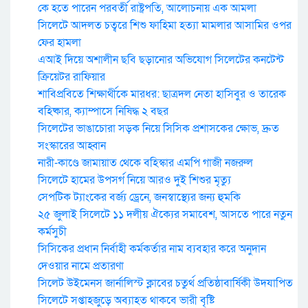
কে হতে পারেন পরবর্তী রাষ্ট্রপতি, আলোচনায় এক আমলা
সিলেটে আদলত চত্বরে শিশু ফাহিমা হত্যা মামলার আসামির ওপর
ফের হামলা
এআই দিয়ে অশালীন ছবি ছড়ানোর অভিযোগ সিলেটের কনটেন্ট
ক্রিয়েটর রাফিয়ার
শাবিপ্রবিতে শিক্ষার্থীকে মারধর: ছাত্রদল নেতা হাসিবুর ও তারেক
বহিষ্কার, ক্যাম্পাসে নিষিদ্ধ ২ বছর
সিলেটের ভাঙাচোরা সড়ক নিয়ে সিসিক প্রশাসকের ক্ষোভ, দ্রুত
সংস্কারের আহ্বান
নারী-কাণ্ডে জামায়াত থেকে বহিস্কার এমপি গাজী নজরুল
সিলেটে হামের উপসর্গ নিয়ে আরও দুই শিশুর মৃত্যু
সেপটিক ট্যাংকের বর্জ্য ড্রেনে, জনস্বাস্থ্যের জন্য হুমকি
২৫ জুলাই সিলেটে ১১ দলীয় ঐক্যের সমাবেশ, আসতে পারে নতুন
কর্মসুচী
সিসিকের প্রধান নির্বাহী কর্মকর্তার নাম ব্যবহার করে অনুদান
দেওয়ার নামে প্রতারণা
সিলেট উইমেনস জার্নালিস্ট ক্লাবের চতুর্থ প্রতিষ্ঠাবার্ষিকী উদযাপিত
সিলেটে সপ্তাহজুড়ে অব্যাহত থাকবে ভারী বৃষ্টি