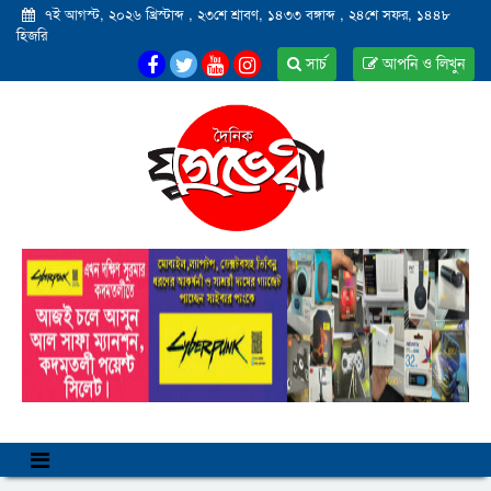
৭ই আগস্ট, ২০২৬ খ্রিস্টাব্দ
,
২৩শে শ্রাবণ, ১৪৩৩ বঙ্গাব্দ
,
২৪শে সফর, ১৪৪৮
হিজরি
সার্চ
আপনি ও লিখুন